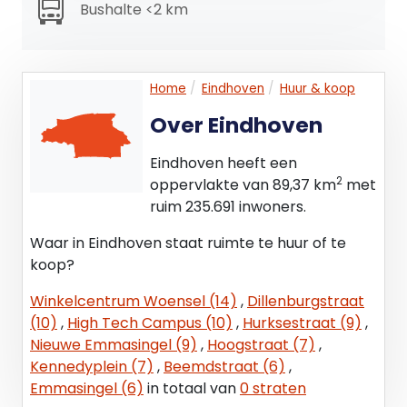
Bushalte <2 km
Woensel 54 -55 : Woensel sectie L nr 5676 A6 en
A7
Er is sprake van een Centrale VVE ( CVVE) en een
Home
Eindhoven
Huur & koop
gebouw- gerelateerde VVE ( VVE) waar eigenaar
Over Eindhoven
verplicht lid van is. De navolgende bijdrage is voor
2024 op jaarbasis van toepassing :
Eindhoven heeft een
- Woensel 54-55 ( appartementsrecht) bijdrage
2
oppervlakte van 89,37 km
met
VVE + CVVE € 9.242,26
ruim 235.691 inwoners.
- Woensel 302 ( volle eigendom) bijdrage CVVE €
2.917,16
Waar in Eindhoven staat ruimte te huur of te
koop?
Bovenstaande kosten worden deels doorbelast
aan de huurder in de vorm van servicekosten.
Winkelcentrum Woensel (14)
,
Dillenburgstraat
(10)
,
High Tech Campus (10)
,
Hurksestraat (9)
,
KOOPSOM
Nieuwe Emmasingel (9)
,
Hoogstraat (7)
,
€ 1.095.000,- kosten koper
Kennedyplein (7)
,
Beemdstraat (6)
,
Emmasingel (6)
in totaal van
0 straten