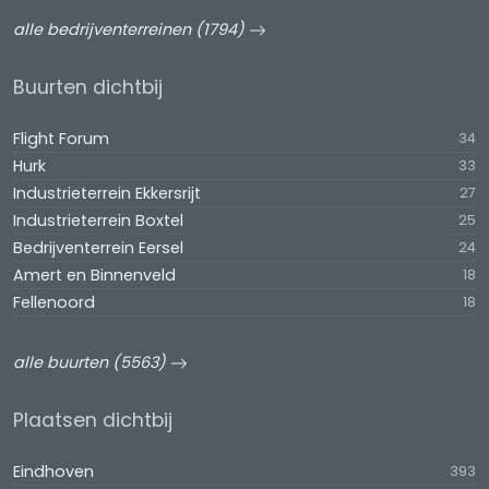
alle bedrijventerreinen (1794)
Buurten dichtbij
Flight Forum
34
Hurk
33
Industrieterrein Ekkersrijt
27
Industrieterrein Boxtel
25
Bedrijventerrein Eersel
24
Amert en Binnenveld
18
Fellenoord
18
alle buurten (5563)
Plaatsen dichtbij
Eindhoven
393