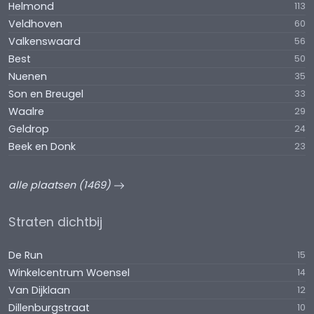
Helmond
113
Veldhoven
60
Valkenswaard
56
Best
50
Nuenen
35
Son en Breugel
33
Waalre
29
Geldrop
24
Beek en Donk
23
alle plaatsen (1469)
Straten dichtbij
De Run
15
Winkelcentrum Woensel
14
Van Dijklaan
12
Dillenburgstraat
10