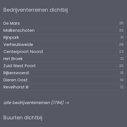
Bedrijventerreinen dichtbij
De Mars
36
Malkenschoten
32
Rijnpark
31
Verheulsweide
26
Centerpoort Noord
23
Het Broek
21
Zuid West Poort
20
Rijkerswoerd
15
Dieren Oost
14
Revelhorst III
12
alle bedrijventerreinen (1794)
Buurten dichtbij