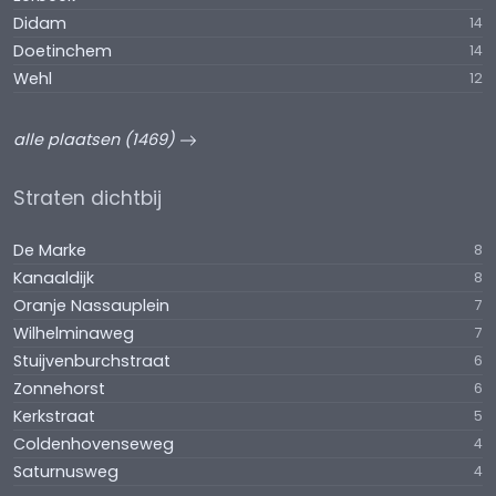
Didam
14
Doetinchem
14
Wehl
12
alle plaatsen (1469)
Straten dichtbij
De Marke
8
Kanaaldijk
8
Oranje Nassauplein
7
Wilhelminaweg
7
Stuijvenburchstraat
6
Zonnehorst
6
Kerkstraat
5
Coldenhovenseweg
4
Saturnusweg
4