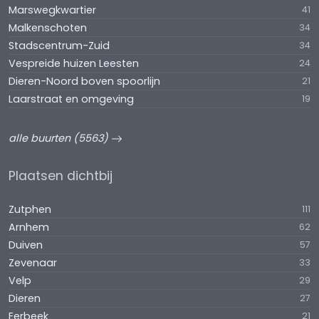
Marswegkwartier
41
Malkenschoten
34
Stadscentrum-Zuid
34
Vespreide huizen Leesten
24
Dieren-Noord boven spoorlijn
21
Laarstraat en omgeving
19
alle buurten (5563)
Plaatsen dichtbij
Zutphen
111
Arnhem
62
Duiven
57
Zevenaar
33
Velp
29
Dieren
27
Eerbeek
21