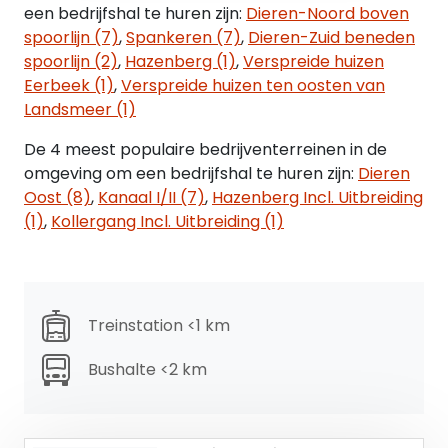
Bankgarantie of waarborgsom ter grootte van 3
een bedrijfshal te huren zijn:
Dieren-Noord boven
maanden huur inclusief BTW.
spoorlijn (7)
,
Spankeren (7)
,
Dieren-Zuid beneden
spoorlijn (2)
,
Hazenberg (1)
,
Verspreide huizen
Eerbeek (1)
,
Verspreide huizen ten oosten van
Landsmeer (1)
De 4 meest populaire bedrijventerreinen in de
omgeving om een bedrijfshal te huren zijn:
Dieren
Oost (8)
,
Kanaal I/II (7)
,
Hazenberg Incl. Uitbreiding
(1)
,
Kollergang Incl. Uitbreiding (1)
Treinstation <1 km
Bushalte <2 km