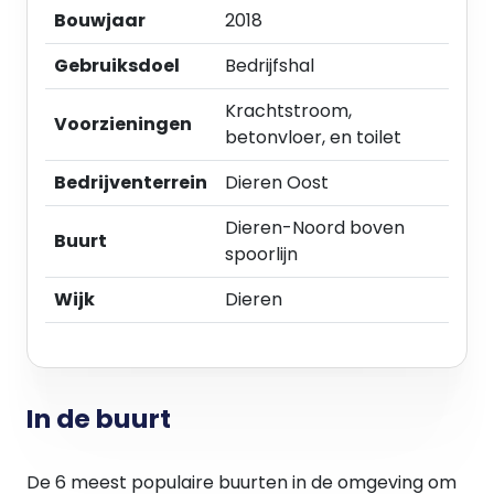
Huurovereenkomst:
Bouwjaar
2018
Model ROZ (Raad voor Onroerende Zaken), zoals
gehanteerd door de NVM (Nederlandse Vereniging
Gebruiksdoel
Bedrijfshal
van Makelaars in onroerend goed) model
Krachtstroom,
winkelruimte en andere bedrijfsruimte (BW 7:290).
Voorzieningen
betonvloer, en toilet
Huurtermijn:
Bedrijventerrein
Dieren Oost
In overleg.
Dieren-Noord boven
Buurt
Huurbetaling:
spoorlijn
De huurprijs te vermeerderen met BTW dient bij
vooruitbetaling per maand te worden voldaan.
Wijk
Dieren
Indexatie:
Jaarlijkse index op basis van het CPI –
prijsindexcijfer reeks “Alle huishoudens" (basisjaar
In de buurt
2006 = 100) zoals gepubliceerd door het CBS.
Zekerheidstelling:
De 6 meest populaire buurten in de omgeving om