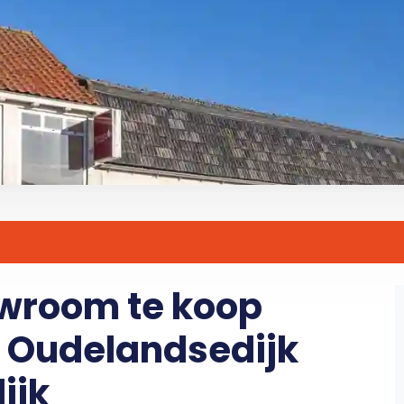
wroom te koop
 Oudelandsedijk
ijk