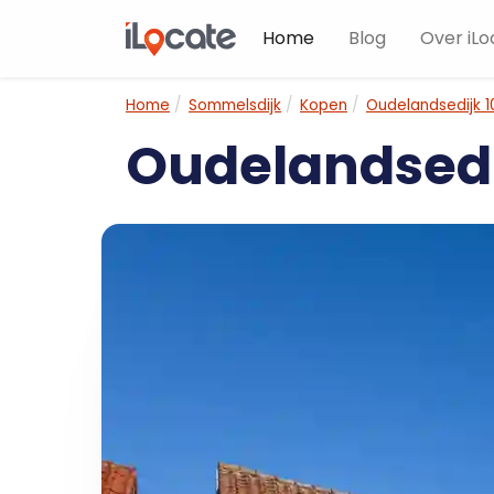
Home
Blog
Over iLo
Home
Sommelsdijk
Kopen
Oudelandsedijk 1
Oudelandsedi