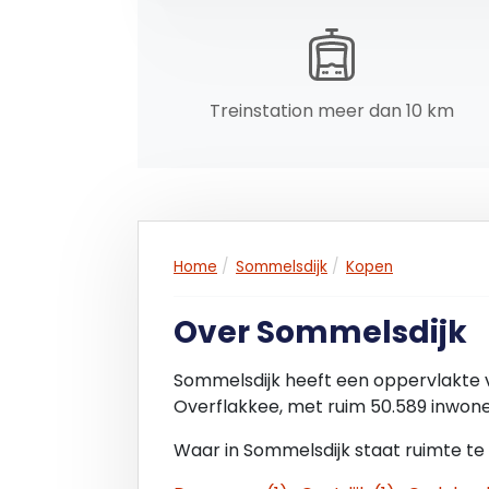
Energielabel:
A, geldig t/m 18 april 2033.
Kadastrale gegevens:
Treinstation meer dan 10 km
- gemeente : Sommelsdijk;
- sectie : B;
- nummer : 6229;
- grootte : 185 m² eigen grond.
Bouwaard/algemeen:
Home
Sommelsdijk
Kopen
Het pand is traditioneel gebouwd en vo
metselwerk. Hout verdiepingsvloeren. Sa
Over Sommelsdijk
middels airco, géén gas-aansluiting.
Sommelsdijk heeft een oppervlakte 
Vraagprijs:
Overflakkee, met ruim 50.589 inwone
€ 325.000,- k.k. (géén BTW).
Waar in Sommelsdijk staat ruimte te
Notariële overdracht:
In nader overleg.