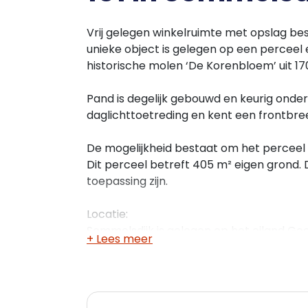
Vrij gelegen winkelruimte met opslag bes
unieke object is gelegen op een perceel 
historische molen ‘De Korenbloem’ uit 17
Pand is degelijk gebouwd en keurig onde
daglichttoetreding en kent een frontbre
De mogelijkheid bestaat om het perceel 
Dit perceel betreft 405 m² eigen grond. 
toepassing zijn.
Locatie:
Sommelsdijk is gelegen op het eiland Go
+ Lees meer
aan Zee bereikbaar. Rotterdam, Zierikzee
Afmetingen:
Begane grond