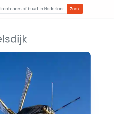
Zoek
sdijk