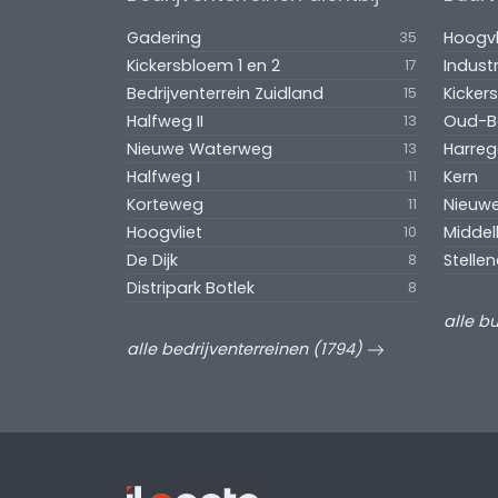
Gadering
Hoogvl
35
Kickersbloem 1 en 2
Indust
17
Bedrijventerrein Zuidland
Kicker
15
Halfweg II
Oud-Be
13
Nieuwe Waterweg
Harreg
13
Halfweg I
Kern
11
Korteweg
Nieuw
11
Hoogvliet
Middel
10
De Dijk
Stelle
8
Distripark Botlek
8
alle b
alle bedrijventerreinen (1794)