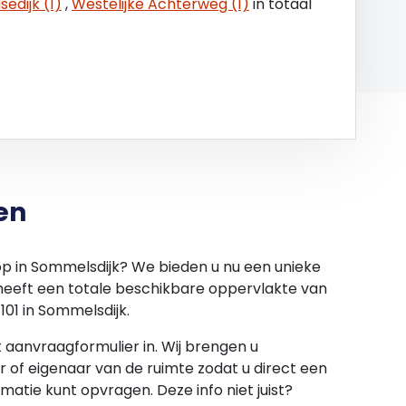
edijk (1)
,
Westelijke Achterweg (1)
in totaal
 where is’-principe, waarbij het eigendom wordt
ridische, milieukundige, technische en fiscale
rdracht, aldus met alle fouten en met inbegrip
re en onzichtbare gebreken, lasten, beperkingen
ltooiing van de transactie geen enkele
chts in beperkte mate garanties en verklaringen
en
ge zorgvuldigheid samengesteld. Onzerzijds wordt
vaard voor enige onvolledigheid, onjuistheid of
p in Sommelsdijk? We bieden u nu een unieke
. Alle opgegeven maten en oppervlakten zijn
heeft een totale beschikbare oppervlakte van
101 in Sommelsdijk.
et aanvraagformulier in. Wij brengen u
 of eigenaar van de ruimte zodat u direct een
rmatie kunt opvragen. Deze info niet juist?