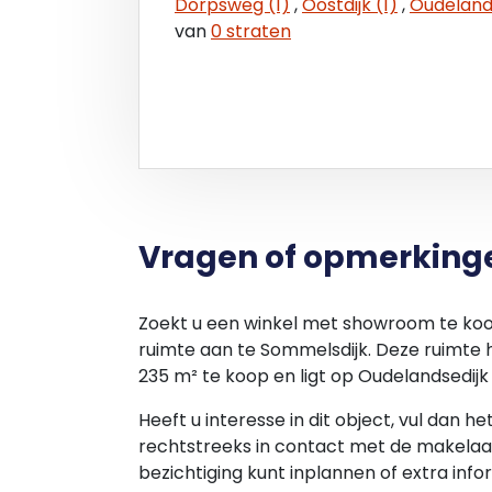
Dorpsweg (1)
,
Oostdijk (1)
,
Oudelands
van
0 straten
As is, where is:
Deze verkoop is gebaseerd op een ‘as is,
aanvaard in de feitelijke, commerciële, ju
situatie zoals het is op de datum van ove
van alle bekende en onbekende, zichtba
en verplichtingen. De Verkoper zal na vo
aansprakelijkheid aanvaarden en zal sle
vertrekken.
Vragen of opmerking
Deze informatie is door ons met de nodi
echter geen enkele aansprakelijkheid aan
Zoekt u een winkel met showroom te koo
anderszins, dan wel de gevolgen daarvan
ruimte aan te Sommelsdijk. Deze ruimte 
indicatief.
235 m² te koop en ligt op Oudelandsedijk 
Heeft u interesse in dit object, vul dan h
rechtstreeks in contact met de makelaar
bezichtiging kunt inplannen of extra info