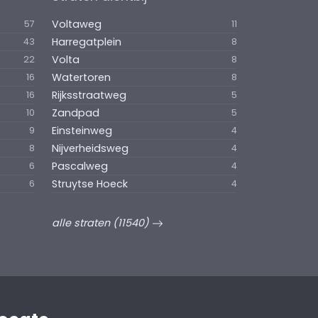
Voltaweg
57
11
Harregatplein
43
8
Volta
22
8
Watertoren
16
8
Rijksstraatweg
16
5
Zandpad
10
5
Einsteinweg
9
4
Nijverheidsweg
8
4
Pascalweg
6
4
Struytse Hoeck
6
4
alle straten (11540)