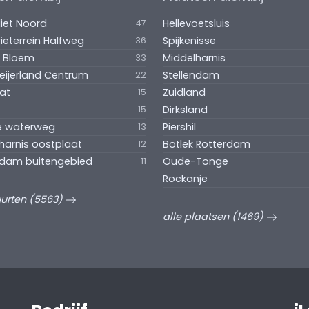
iet Noord
Hellevoetsluis
47
rieterrein Halfweg
Spijkenisse
36
s Bloem
Middelharnis
33
ijerland Centrum
Stellendam
22
at
Zuidland
15
Dirksland
15
e waterweg
Piershil
13
harnis oostplaat
Botlek Rotterdam
12
ndam buitengebied
Oude-Tonge
11
Rockanje
uurten (5563)
alle plaatsen (1469)