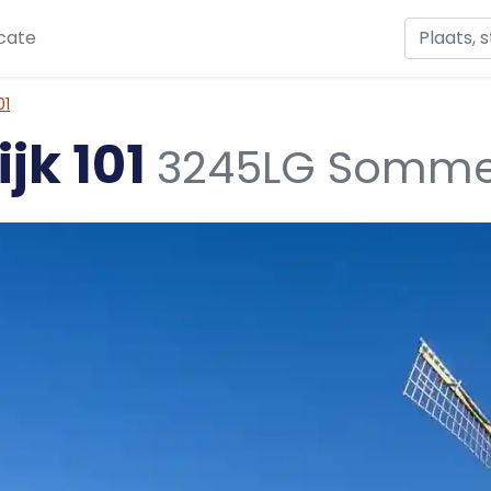
cate
01
jk 101
3245LG Sommel