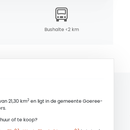
Bushalte <2 km
orzien van een dwarskap met dakpannen. Gevels
nitaire voorzieningen. Verwarming en koeling
2
van 21,30 km
en ligt in de gemeente Goeree-
rs.
 huur of te koop?