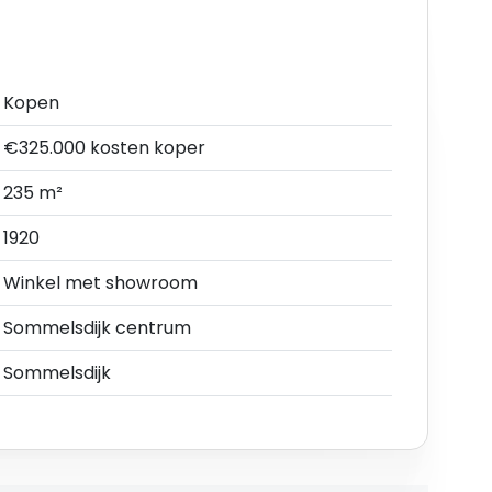
Kopen
€325.000 kosten koper
235 m²
1920
 in de directe omgeving.
Winkel met showroom
Sommelsdijk centrum
bieden’ aangewezen gronden zijn bestemd voor
Sommelsdijk