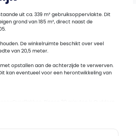
taande uit ca. 339 m² gebruiksoppervlakte. Dit
eigen grond van 185 m², direct naast de
05.
rhouden. De winkelruimte beschikt over veel
edte van 20,5 meter.
met opstallen aan de achterzijde te verwerven.
Dit kan eventueel voor een herontwikkeling van
eree–Overflakkee. Binnen 20 minuten is Ouddorp
 en Roosendaal zijn zeer goed bereikbaar.