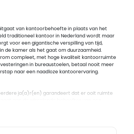
uitgaat van kantoorbehoefte in plaats van het
ld traditioneel kantoor in Nederland wordt maar
gt voor een gigantische verspilling van tijd,
t in de kamer als het gaat om duurzaamheid.
rom compleet, met hoge kwaliteit kantoorruimte
investeringen in bureaustoelen, betaal nooit meer
rstap naar een naadloze kantoorervaring.
rdere ja(a)r(en) garandeert dat er ooit ruimte
ij gaat aan de wisselende behoeftes van een
aar op basis van jouw behoefte. Gebruik je geen
ens vijf meeting rooms nodig? Ze zijn er voor je!
nde taakspecifieke ruimtes, maar ook tot meerdere
 ben je altijd dicht bij je klant of leverancier,