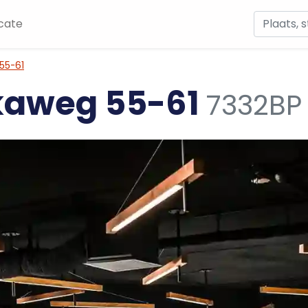
cate
55-61
kaweg 55-61
7332BP