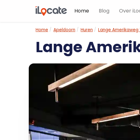
Home
Blog
Over iLo
Home
Apeldoorn
Huren
Lange Amerikaweg 
Lange Ameri