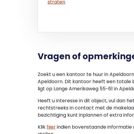
straten
membership kies je zelf uit op welke werk
onze keukentafel, in een van de hubjes 
kantoor.
FULLTIME
Voor iedereen die gewoon iedere dag op k
Membership. Daarmee heb je altijd en ov
om met je laptop neer te strijken. Beho
Vragen of opmerking
muis? Je boekt gemakkelijk in de app e
TER PLAATSE UIT TE BREIDEN MET
Zoekt u een kantoor te huur in Apeldoor
Met een membership heb je toegang tot a
Apeldoorn. Dit kantoor heeft een totale
flexibel, je reserveert jouw locatie en we
ligt op Lange Amerikaweg 55-61 in Apeld
uitbreiding naar een ergonomisch sta-zit
Heeft u interesse in dit object, vul dan h
gemakkelijk met de Mr.Green app:
rechtstreeks in contact met de makelaar
• Desk open space
bezichtiging kunt inplannen of extra info
• Office
• Meeting Room
Klik
hier
indien bovenstaande informatie ni