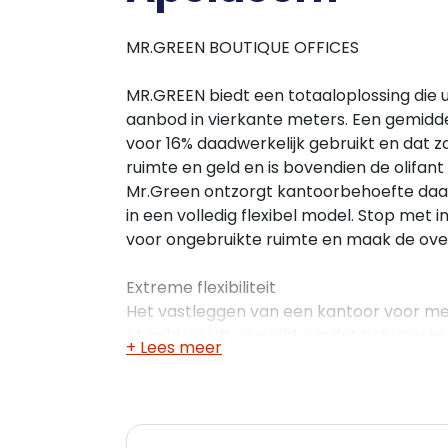
MR.GREEN BOUTIQUE OFFICES
MR.GREEN biedt een totaaloplossing die 
aanbod in vierkante meters. Een gemidde
voor 16% daadwerkelijk gebruikt en dat zor
ruimte en geld en is bovendien de olifan
Mr.Green ontzorgt kantoorbehoefte daa
in een volledig flexibel model. Stop met 
voor ongebruikte ruimte en maak de ove
Extreme flexibiliteit
Het vastleggen van een kantoor voor mee
of geld wordt verspild, omdat het voorb
+ Lees meer
bedrijf. Mr.Green is maandelijks schaalb
bureau? Betaal je geen bureau. Heb je ope
Krijg niet alleen toegang tot verschille
locaties verspreid door Nederland. Daarmee