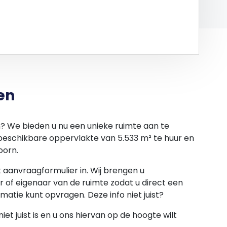
dagen jij naar kantoor komt. Schuif lekker aan bij
of upgrade jouw werkdag met een bureau of
antoor wil zijn, heeft Mr.Green het Full Time
eral een representatieve en inspirerende plek
efte aan een bureau, beeldscherm, toetsenbord en
en
n de werkdag kan beginnen!
n? We bieden u nu een unieke ruimte aan te
lle locaties van Mr.Green. Je bent volledig
 beschikbare oppervlakte van 5.533 m² te huur en
rkplek op basis van jouw agenda en to do lijst. Een
oorn.
 bureau, kantoor of vergaderruimte regel je
et aanvraagformulier in. Wij brengen u
 of eigenaar van de ruimte zodat u direct een
rmatie kunt opvragen. Deze info niet juist?
et juist is en u ons hiervan op de hoogte wilt