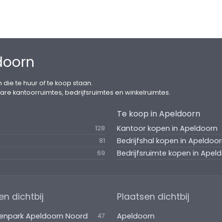
lle, Amersfoort en Arnhem en ligt vrijwel direct
fspraak of om en route even neer te strijken om te
doorn
 die te huur of te koop staan.
are kantoorruimtes, bedrijfsruimtes en winkelruimtes.
Te koop in Apeldoorn
Kantoor kopen in Apeldoorn
128
Bedrijfshal kopen in Apeldoo
81
Bedrijfsruimte kopen in Apel
69
en dichtbij
Plaatsen dichtbij
venpark Apeldoorn Noord
Apeldoorn
47