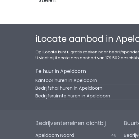
stellen.
BEREIKBAARHEID
De locatie is centraal gelegen tussen Zwo
aan de afrit van de A1. Ideaal voor een a
werken.
iLocate aanbod in Apel
PARKEREN
Voldoende op eigen parkeerterrein.
Op iLocate kunt u gratis zoeken naar bedrijfspanden
U vindt bij iLocate een aanbod van 179.502 beschikb
FACILITEITEN
Te huur in Apeldoorn
· Volledig ingerichte kantoorruimtes
· Vergaderruimtes
Kantoor huren in Apeldoorn
· Flexplekken
Bedrijfshal huren in Apeldoorn
· Lunchcafé
Bedrijfsruimte huren in Apeldoorn
· Koffiecorner
· Boutique Gym
· Lockers
Bedrijventerreinen dichtbij
Buurt
· Belruimtes
· Parkeren naast de deur
Apeldoorn Noord
Bedrij
46
· Elektrische poolcars