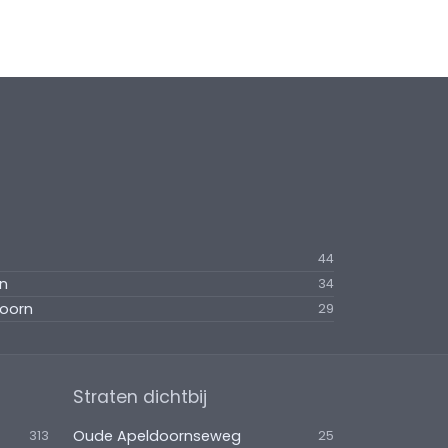
44
rn
34
doorn
29
Straten dichtbij
Oude Apeldoornseweg
313
25