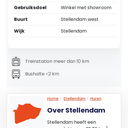
Gebruiksdoel
Winkel met showroom
Het object is gelegen naast diverse winkels zoals
o.a. een Plus Supermarkt, kapsalon en
Buurt
Stellendam west
computerwinkel.
Wijk
Stellendam
Neem gerust contact op met ons kantoor voor
verdere informatie en mogelijkheden!
Treinstation meer dan 10 km
Bushalte <2 km
Home
Stellendam
Huren
Over Stellendam
Stellendam heeft een
2