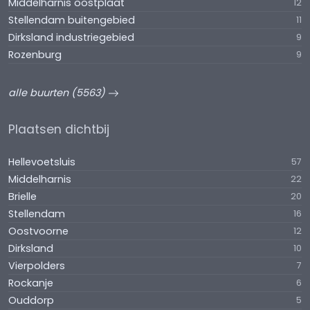
Middelharnis oostplaat
12
Stellendam buitengebied
11
Dirksland industriegebied
9
Rozenburg
9
alle buurten (5563)
Plaatsen dichtbij
Hellevoetsluis
57
Middelharnis
22
Brielle
20
Stellendam
16
Oostvoorne
12
Dirksland
10
Vierpolders
7
Rockanje
6
Ouddorp
5