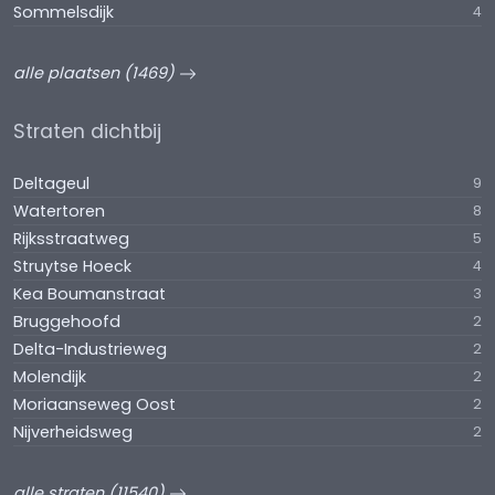
Sommelsdijk
4
alle plaatsen (1469)
Straten dichtbij
Deltageul
9
Watertoren
8
Rijksstraatweg
5
Struytse Hoeck
4
Kea Boumanstraat
3
Bruggehoofd
2
Delta-Industrieweg
2
Molendijk
2
Moriaanseweg Oost
2
Nijverheidsweg
2
alle straten (11540)