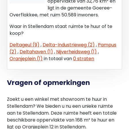
oppervlakte van 32,76 km
en
ligt in de gemeente Goeree-
Overflakkee, met ruim 50.589 inwoners.
Waar in Stellendam staat ruimte te huur of te
koop?
Deltageul (9)
,
Delta-Industrieweg (2)
,
Pampus
(2)
,
Deltahaven (1)
,
Nijverheidsweg (1)
,
Oranjeplein (1)
in totaal van
0 straten
Vragen of opmerkingen
Zoekt u een winkel met showroom te huur in
Stellendam? We bieden u nu een unieke ruimte
aan te Stellendam. Deze ruimte heeft een totale
beschikbare oppervlakte van 168 m² te huur en
ligt op Oranjeplein 12 in Stellendam.