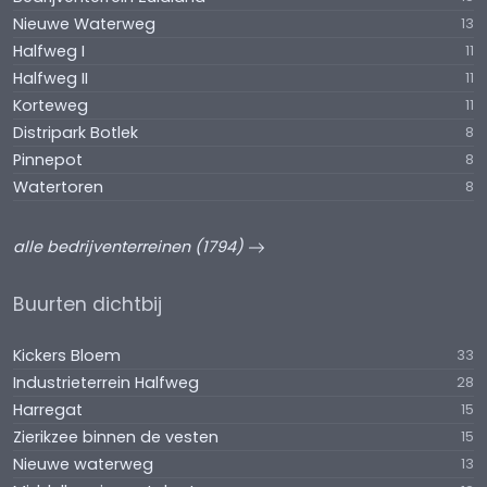
Nieuwe Waterweg
13
Halfweg I
11
Halfweg II
11
Korteweg
11
Distripark Botlek
8
Pinnepot
8
Watertoren
8
alle bedrijventerreinen (1794)
Buurten dichtbij
Kickers Bloem
33
Industrieterrein Halfweg
28
Harregat
15
Zierikzee binnen de vesten
15
Nieuwe waterweg
13