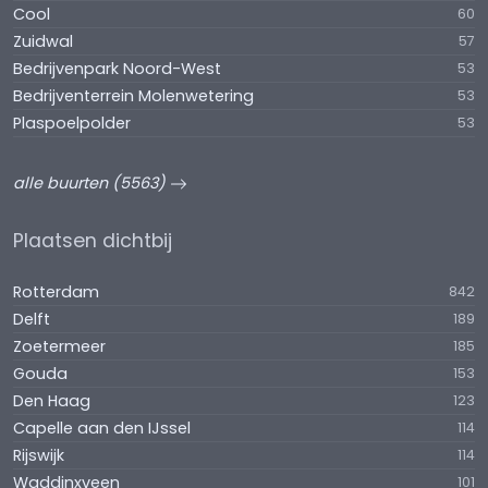
Cool
60
Zuidwal
57
Bedrijvenpark Noord-West
53
Bedrijventerrein Molenwetering
53
Plaspoelpolder
53
alle buurten (5563)
Plaatsen dichtbij
Rotterdam
842
Delft
189
Zoetermeer
185
Gouda
153
Den Haag
123
Capelle aan den IJssel
114
Rijswijk
114
Waddinxveen
101