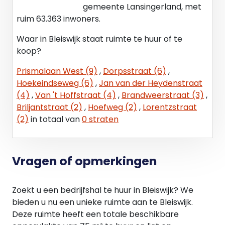
Servicekosten : de nutsvoorzieningen worden
gemeente Lansingerland, met
bepaalt middels tussenmeters, waarbij een
ruim 63.363 inwoners.
maandelijks voorschot bepaalt dient te worden
Waar in Bleiswijk staat ruimte te huur of te
aan de hand van het uiteindelijke gebruik
koop?
Diversen : huurder is verplicht zich te houden aan
Prismalaan West (9)
,
Dorpsstraat (6)
,
alle bepalingen welke voortvloeien uit de akte en
Hoekeindseweg (6)
,
Jan van der Heydenstraat
het reglement van splitsing van de Vereniging van
(4)
,
Van 't Hoffstraat (4)
,
Brandweerstraat (3)
,
Eigenaren (VvE). Huurder is verplicht zich aan te
Briljantstraat (2)
,
Hoefweg (2)
,
Lorentzstraat
sluiten bij de winkeliersvereniging van Bleiswijk
(2)
in totaal van
0 straten
Bankgarantie : gelijk aan 3 maanden huur + 3
maanden servicekosten + BTW
Vragen of opmerkingen
Contract: model door de Raad voor Onroerende
Zaken (ROZ) op 30-1-2015 vastgesteld - waarbij
Zoekt u een bedrijfshal te huur in Bleiswijk? We
artikel 4.5 in april 2024 is aangepast - en op 8 april
bieden u nu een unieke ruimte aan te Bleiswijk.
gedeponeerd bij de griffie van de rechtbank te
Deze ruimte heeft een totale beschikbare
Den Haag en aldaar ingeschreven onder nummer