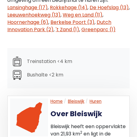
omgeving om een bedrijfshal te huren zijn:
- betonvloer
Lansinghage (17)
,
Rokkehage (14)
,
De Hoefslag (13)
,
- vloerbelasting 450 kg/m²
Leeuwenhoekweg (13)
,
Weg en Land (11)
,
Hoornerhage (6)
,
Berkelse Poort (3)
,
Dutch
HUURCONDITIES
Innovation Park (2)
,
't Zand (1)
,
Greenparc (1)
Huurprijs : € 7.140,- per jaar excl. BTW
Huurtermijn : in overleg
Treinstation <4 km
Huuringangsdatum : per direct
Bushalte <2 km
Huurprijsindexatie : de huurprijs wordt jaarlijks
geïndexeerd op basis van het Consumenten
Prijsindexcijfer (CPI), reeks Alle huishoudens
Home
Bleiswijk
Huren
(2015=100) van het CBS. Voor het eerst een jaar na
de huuringangsdatum
Over Bleiswijk
Huurprijsbetaling : per maand vooruit
Bleiswijk heeft een oppervlakte
2
van 21,93 km
en ligt in de