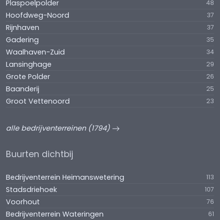
Plaspoelpolder
48
Hoofdweg-Noord
37
Rijnhaven
37
Gadering
35
Waalhaven-Zuid
34
Lansinghage
29
Grote Polder
26
Baanderij
25
Groot Vettenoord
23
alle bedrijventerreinen (1794)
Buurten dichtbij
Bedrijventerrein Heimanswetering
113
Stadsdriehoek
107
Voorhout
76
Bedrijventerrein Wateringen
61