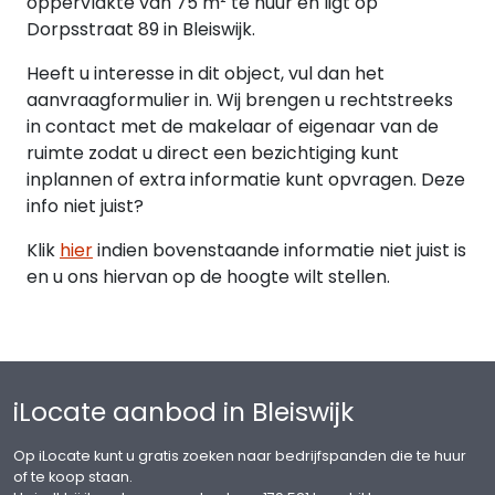
oppervlakte van 75 m² te huur en ligt op
10/2024 tevens gepubliceerd op de website
Dorpsstraat 89 in Bleiswijk.
inclusief aanvullende bepalingen verhuurder.
Heeft u interesse in dit object, vul dan het
Daarnaast is het huishoudelijk reglement en de
aanvraagformulier in. Wij brengen u rechtstreeks
akte van splitsing van toepassing.
in contact met de makelaar of eigenaar van de
ruimte zodat u direct een bezichtiging kunt
Voorbehoud : goedkeuring directie verhuurder/
inplannen of extra informatie kunt opvragen. Deze
positief bedrijfsinformatierapport; ter beoordeling
info niet juist?
van verhuurder.
Klik
hier
indien bovenstaande informatie niet juist is
BTW
en u ons hiervan op de hoogte wilt stellen.
Verhuurder wenst te opteren voor BTW-belaste
huur en verhuur. Ingeval huurder de BTW niet kan
verrekenen zal de huurprijs worden verhoogd ter
compensatie van de gevolgen van het vervallen
van de mogelijkheid om te opteren voor BTW-
iLocate aanbod in Bleiswijk
belaste huur.
Op iLocate kunt u gratis zoeken naar bedrijfspanden die te huur
Energielabel : bedrijfsruimte derhalve niet
of te koop staan.