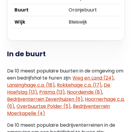
Buurt
Oranjebuurt
Enkelbestemming : gemengd
Wijk
Bleiswijk
Categorie : waarde-Archeologie 2
Maatvoering : maximum bouwhoogte 6 m
In de buurt
INDELING + OPLEVERINGSNIVEAU
Dorpsstraat 89 beschikt over één bouwlaag, als
De 10 meest populaire buurten in de omgeving om
volgt ingedeeld:
een bedrijfshal te huren zijn:
Weg en Land (24)
,
Lansinghage c.a. (18)
,
Rokkehage c.a. (17)
,
De
- begane grond : ca. 75 m² opslagruimte
Hoefslag (13)
,
Prisma (13)
,
Noordeinde (8)
,
Bedrijventerrein Zevenhuizen (6)
,
Hoornerhage c.a.
Het object wordt opgeleverd met onder andere
(6)
,
Overbuurtse Polder (5)
,
Bedrijventerrein
de volgende voorzieningen:
Moerkapelle (4)
De 10 meest populaire bedrijventerreinen in de
Bedrijfsruimte