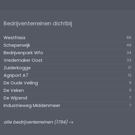
Bedrijventerreinen dichtbij
Westfrisia
66
Schepenwijk
49
Bedrijvenpark Wfo
34
Vredemaker Oost
33
Zuiderkogge
17
Agriport A7
13
De Oude Veiling
11
De Veken
11
De Wijzend
7
Industrieweg Middenmeer
7
alle bedrijventerreinen (1794)