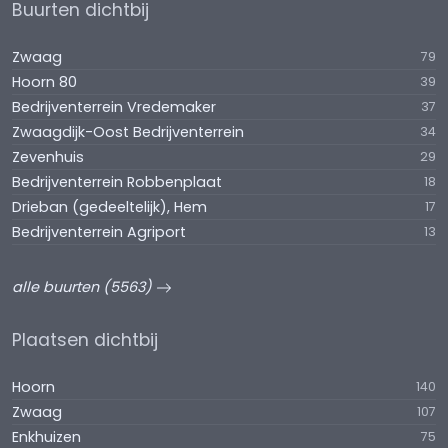
Buurten dichtbij
Zwaag
79
Hoorn 80
39
Bedrijventerrein Vredemaker
37
Zwaagdijk-Oost Bedrijventerrein
34
Zevenhuis
29
Bedrijventerrein Robbenplaat
18
Drieban (gedeeltelijk), Hem
17
Bedrijventerrein Agriport
13
alle buurten (5563)
Plaatsen dichtbij
Hoorn
140
Zwaag
107
Enkhuizen
75