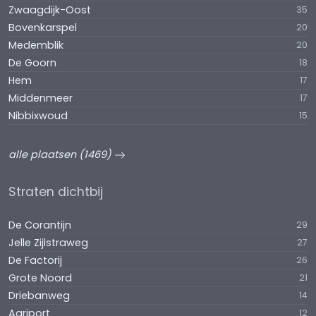
Zwaagdijk-Oost
35
Bovenkarspel
20
Medemblik
20
De Goorn
18
Hem
17
Middenmeer
17
Nibbixwoud
15
alle plaatsen (1469)
Straten dichtbij
De Corantijn
29
Jelle Zijlstraweg
27
De Factorij
26
Grote Noord
21
Driebanweg
14
Agriport
12