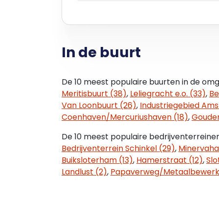
Hooftstraat, Van Baerlestraat en Corne
boetieks liggen om de hoek. Hotspots in
Zuid, Sardegna Amsterdam en Brasserie
kantoorlocatie in een van de meest gew
In de buurt
met het Vondelpark op steenworp afsta
Bereikbaarheid
De 10 meest populaire buurten in de omg
Het kantoor is zowel met eigen vervoer v
Meritisbuurt (38)
,
Leliegracht e.o. (33)
,
Be
Beethovenstraat) als met het openbaar v
Van Loonbuurt (26)
,
Industriegebied Ams
12 stoppen aan het Roelof Hartplein. De
Coenhaven/Mercuriushaven (18)
,
Gouden
onder andere het Centraal Station. Op en
gelegen waar metrolijn 52 (Noord/Zuidlij
De 10 meest populaire bedrijventerreine
Bedrijventerrein Schinkel (29)
,
Minervaha
Parkeergelegenheid
Buiksloterham (13)
,
Hamerstraat (12)
,
Slot
Parkeren is mogelijk op de openbare we
Landlust (2)
,
Papaverweg/Metaalbewerk
Informatie over voorwaarden en mogelijk
vergunning en eventuele wachttijd is o
Bijzonderheden