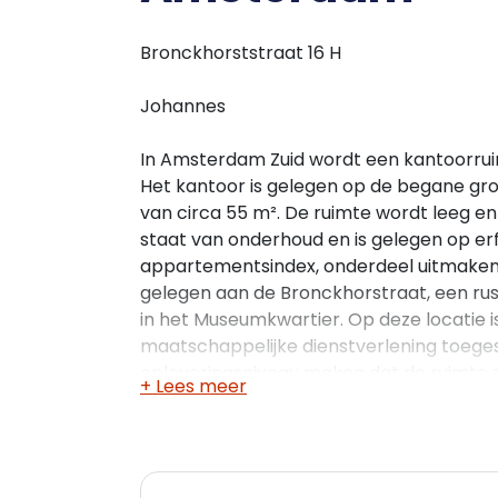
Bronckhorststraat 16 H
Johannes
In Amsterdam Zuid wordt een kantoorru
Het kantoor is gelegen op de begane gron
van circa 55 m². De ruimte wordt leeg en 
staat van onderhoud en is gelegen op e
appartementsindex, onderdeel uitmakend
gelegen aan de Bronckhorstraat, een rus
in het Museumkwartier. Op deze locatie 
maatschappelijke dienstverlening toegest
opleveringsniveau maken dat de ruimte zi
+ Lees meer
ruimte interessant voor zowel een eigen
verhuren.
Gebouw