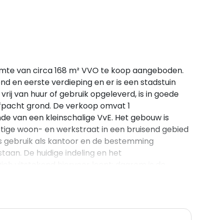
imte van circa 168 m² VVO te koop aangeboden.
d en eerste verdieping en er is een stadstuin
vrij van huur of gebruik opgeleverd, is in goede
rfpacht grond. De verkoop omvat 1
e van een kleinschalige VvE. Het gebouw is
tige woon- en werkstraat in een bruisend gebied
is gebruik als kantoor en de bestemming
aan. De huidige indeling en het
ch uitstekend hiervoor leent; daarom is de
aar-gebruiker als voor een belegger om te