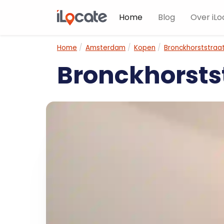
Home
Blog
Over iLo
Home
Amsterdam
Kopen
Bronckhorststraat
Bronckhorsts