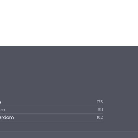
m
175
dam
151
terdam
102