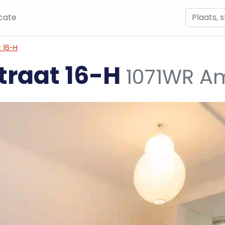
cate
 16-H
traat 16-H
1071WR A