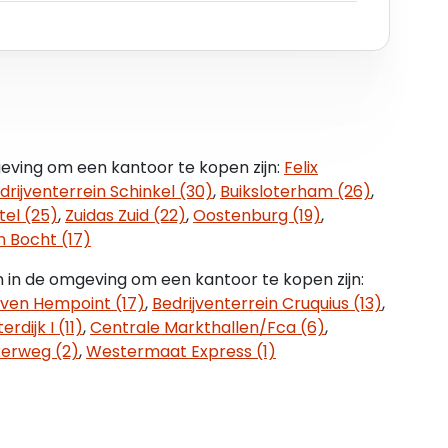
lis Schuytstraat met hoogwaardige horeca en
 de laatste genoemde straat zijn Restaurant Oud-
 Van Dam. Kortom: een representatieve
ilde en inspirerende stadsdelen van Amsterdam –
nd.
eving om een kantoor te kopen zijn:
Felix
anaf Ringweg A10 (afslag S108 via de
drijventerrein Schinkel (30)
,
Buiksloterham (26)
,
ervoer uitstekend bereikbaar. Tramlijnen 3, 5 en
tel (25)
,
Zuidas Zuid (22)
,
Oostenburg (19)
,
ze tramlijnen geven een directe verbindingen met
 Bocht (17)
kele minuten fietsafstand is metrohalte De Pijp
n) passeert.
n in de omgeving om een kantoor te kopen zijn:
ven Hempoint (17)
,
Bedrijventerrein Cruquius (13)
,
erdijk I (11)
,
Centrale Markthallen/Fca (6)
,
g middels betaling of een vergunningensysteem.
erweg (2)
,
Westermaat Express (1)
heden voor verkrijging van een (bedrijfs-)
p te vragen via de gemeente Amsterdam.