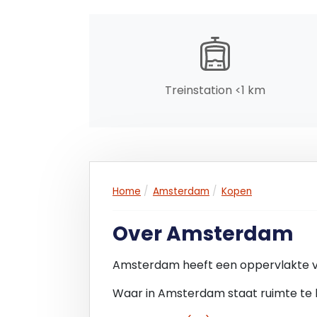
• één appartementsrecht
• erfpacht grond
• energielabel C
• stadstuin
• leeg, vrij van huur en gebruik
Treinstation <1 km
Home
Amsterdam
Kopen
Over Amsterdam
Amsterdam heeft een oppervlakte v
Waar in Amsterdam staat ruimte te 