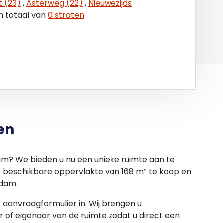
t (23)
,
Asterweg (22)
,
Nieuwezijds
n totaal van
0 straten
en
am? We bieden u nu een unieke ruimte aan te
e beschikbare oppervlakte van 168 m² te koop en
rdam.
et aanvraagformulier in. Wij brengen u
 of eigenaar van de ruimte zodat u direct een