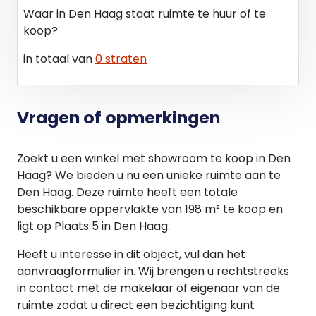
Vloeroppervlak:
Waar in Den Haag staat ruimte te huur of te
Souterrain/kelder: ca. 61m²
koop?
begane grond: ca. 35m²
in totaal van
0 straten
1e verdieping: ca. 39m²
2e verdieping: ca. 33m²
3e verdieping: ca. 30m²
Totaal: ca. 198m²
Vragen of opmerkingen
Parkeren:
Zoekt u een winkel met showroom te koop in Den
In de directe nabijheid bevinden zich op
Haag? We bieden u nu een unieke ruimte aan te
loopafstand diverse openbare parkeergarages
Den Haag. Deze ruimte heeft een totale
waaronder Q Park Heulstraat, Interparking aan
beschikbare oppervlakte van 198 m² te koop en
het Plein en Q-Park Torenstraat. Aan de openbare
ligt op Plaats 5 in Den Haag.
weg geldt betaald parkeren
Heeft u interesse in dit object, vul dan het
Opleveringsniveau:
aanvraagformulier in. Wij brengen u rechtstreeks
Het object beschikt over een uitgebreid
in contact met de makelaar of eigenaar van de
voorzieningenniveau waaronder:
ruimte zodat u direct een bezichtiging kunt
- Diverse modern betegelde toiletten met fontein;