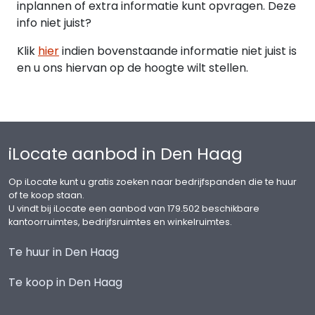
inplannen of extra informatie kunt opvragen. Deze
- Vloerverwarming begane grond en souterrain,
info niet juist?
overige voorzieningen;
- Uitgebreide elektrische installatie;
Klik
hier
indien bovenstaande informatie niet juist is
- Moderne keukeninstallatie met
en u ons hiervan op de hoogte wilt stellen.
inbouwapparatuur;
- Moderne badkamer met douche en
wastafelmeubel;
- Airco-split units
iLocate aanbod in Den Haag
Koopsom:
Op iLocate kunt u gratis zoeken naar bedrijfspanden die te huur
€ 995.000,-- kosten koper
of te koop staan.
U vindt bij iLocate een aanbod van 179.502 beschikbare
Kadastrale gegevens:
kantoorruimtes, bedrijfsruimtes en winkelruimtes.
Gemeente 's-Gravenhage sectie F nummer 45
grootte 55m²
Te huur in Den Haag
Eigen grond
Te koop in Den Haag
Bestemming: