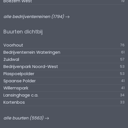
Boezem West
19
alle bedrijventerreinen (1794)
Buurten dichtbij
Voorhout
76
Bedrijventerrein Wateringen
61
Zuidwal
57
Bedrijvenpark Noord-West
53
Plaspoelpolder
53
Spaanse Polder
41
Willemspark
41
Lansinghage c.a.
34
Kortenbos
33
alle buurten (5563)