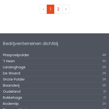
‹
1
2
›
Bedrijventerreinen dichtbij
Plaspoelpolder
48
't Heen
30
Lansinghage
29
De Woerd
26
Grote Polder
26
Baanderij
25
Oudeland
21
Rokkehage
21
Rodenrijs
20