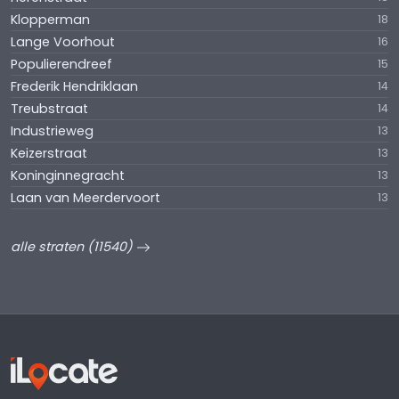
Klopperman
18
Lange Voorhout
16
Populierendreef
15
Frederik Hendriklaan
14
Treubstraat
14
Industrieweg
13
Keizerstraat
13
Koninginnegracht
13
Laan van Meerdervoort
13
alle straten (11540)