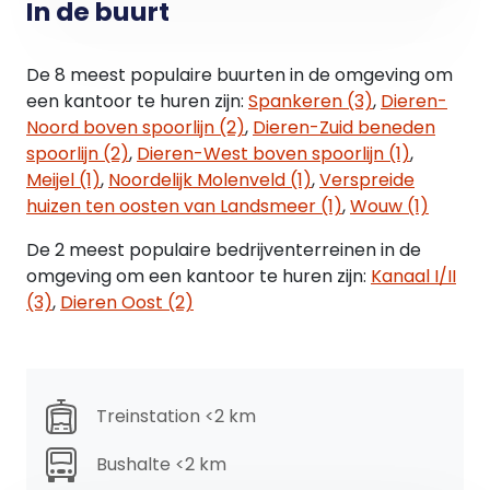
Huurbetaling:
In de buurt
De huurprijs te vermeerderen met BTW dient bij
vooruitbetaling per maand te worden voldaan.
De 8 meest populaire buurten in de omgeving om
een kantoor te huren zijn:
Spankeren (3)
,
Dieren-
Indexatie:
Noord boven spoorlijn (2)
,
Dieren-Zuid beneden
Jaarlijkse index op basis van het CPI –
spoorlijn (2)
,
Dieren-West boven spoorlijn (1)
,
prijsindexcijfer reeks “Alle huishoudens" (basisjaar
Meijel (1)
,
Noordelijk Molenveld (1)
,
Verspreide
2006 = 100) zoals gepubliceerd door het CBS.
huizen ten oosten van Landsmeer (1)
,
Wouw (1)
Zekerheidstelling:
De 2 meest populaire bedrijventerreinen in de
Bankgarantie of waarborgsom ter grootte van 3
omgeving om een kantoor te huren zijn:
Kanaal I/II
maanden huur inclusief BTW.
(3)
,
Dieren Oost (2)
Bijzonderheden:
Eventuele huurtransacties dienen ter goedkeuring
te worden voorgelegd aan opdrachtgever. Tot
Treinstation <2 km
deze goedkeuring verleend is, zijn alle uitgebrachte
aanbiedingen geheel vrijblijvend.
Bushalte <2 km