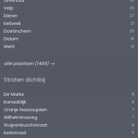
Zevenaar
36
Velp
29
Dieren
27
Eerbeek
21
Doetinchem
20
Didam
15
Wehl
12
alle plaatsen (1469)
Straten dichtbij
De Marke
8
Kanaaldijk
8
Oranje Nassauplein
7
Wilhelminaweg
7
Stuijvenburchstraat
6
Kerkstraat
5