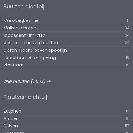
Buurten dichtbij
Marswegkwartier
41
Malkenschoten
34
Stadscentrum-Zuid
34
Vespreide huizen Leesten
24
Dieren-Noord boven spoorlijn
21
Laarstraat en omgeving
19
Rijnstraat
19
alle buurten (5563)
Plaatsen dichtbij
Zutphen
111
Arnhem
81
Duiven
57