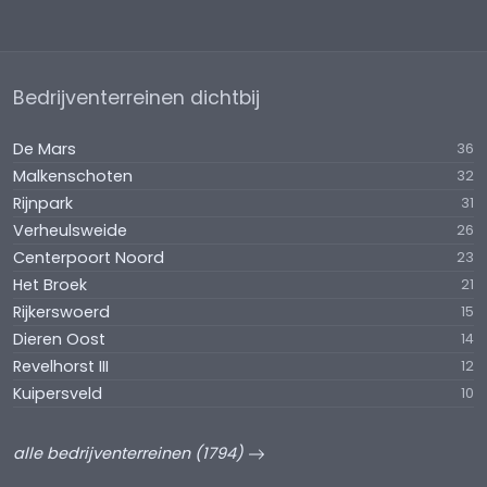
Bedrijventerreinen dichtbij
De Mars
36
Malkenschoten
32
Rijnpark
31
Verheulsweide
26
Centerpoort Noord
23
Het Broek
21
Rijkerswoerd
15
Dieren Oost
14
Revelhorst III
12
Kuipersveld
10
alle bedrijventerreinen (1794)