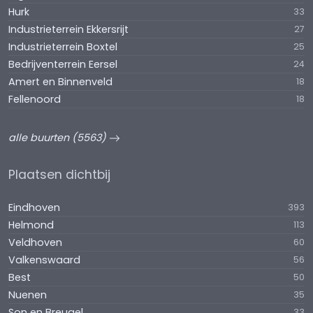
Hurk
33
Industrieterrein Ekkersrijt
27
Industrieterrein Boxtel
25
Bedrijventerrein Eersel
24
Amert en Binnenveld
18
Fellenoord
18
alle buurten (5563)
Plaatsen dichtbij
Eindhoven
393
Helmond
113
Veldhoven
60
Valkenswaard
56
Best
50
Nuenen
35
Son en Breugel
33