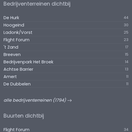
Bedrijventerreinen dichtbij
De Hurk
44
Hoogeind
30
Ladonk/Vorst
25
Flight Forum
23
't Zand
17
Breeven
15
Bedrijvenpark Het Broek
14
Achtse Barrier
13
Amert
11
De Dubbelen
11
alle bedrijventerreinen (1794)
Buurten dichtbij
Flight Forum
34