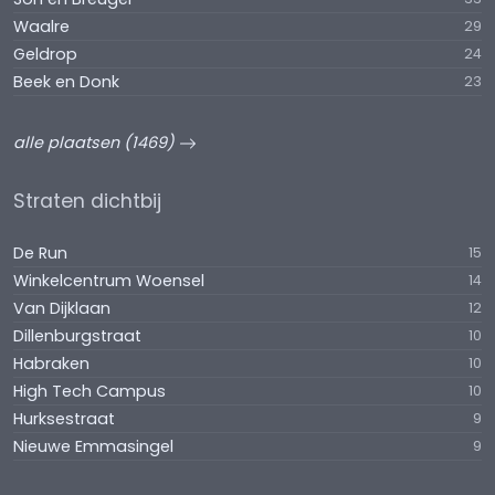
Waalre
29
Geldrop
24
Beek en Donk
23
alle plaatsen (1469)
Straten dichtbij
De Run
15
Winkelcentrum Woensel
14
Van Dijklaan
12
Dillenburgstraat
10
Habraken
10
High Tech Campus
10
Hurksestraat
9
Nieuwe Emmasingel
9