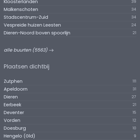
Kloosterlanden
39
Malkenschoten
34
Stadscentrum-Zuid
34
Vespreide huizen Leesten
24
Dieren-Noord boven spoorlijn
21
alle buurten (5563)
Plaatsen dichtbij
Zutphen
111
Apeldoorn
31
Dieren
27
Eerbeek
21
Deventer
15
Vorden
12
Doesburg
10
Hengelo (Gld)
9