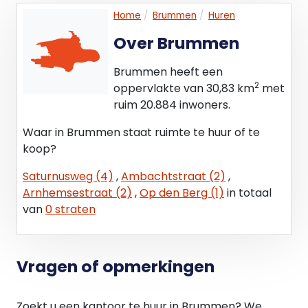
Bedrijven ter plaatse van de aanduidingen: bedrijf
Home
Brummen
Huren
tot en met categorie 3.1: bedrijven in de
Over Brummen
categorieën 1 tot en met 3.1 van de Staat van
Bedrijfsactiviteiten A met uit zondering van de
Brummen heeft een
bedrijven die een nadere aanduiding (indices) voor
2
oppervlakte van 30,83 km
met
verkeersaantrekkende werking (3G of 3P) hebben
ruim 20.884 inwoners.
en/of een nadere aanduiding (indices) voor lucht
(L);
Waar in Brummen staat ruimte te huur of te
Detailhandel is uitsluitend toegestaan in de vorm
koop?
van ondergeschikte detailhandel in ter plaatse
Saturnusweg (4)
,
Ambachtstraat (2)
,
vervaardigde producten.
Arnhemsestraat (2)
,
Op den Berg (1)
in totaal
Voor meer informatie verwijzen wij graag naar de
van
0 straten
website van ruimtelijkeplannen of kunt u
rechtstreeks contact opnemen met de gemeente
Brummen en/of met FJ Bedrijfsmakelaars.
Vragen of opmerkingen
BIJZONDERHEDEN
Eventuele huurtransacties dienen ter goedkeuring
Zoekt u een kantoor te huur in Brummen? We