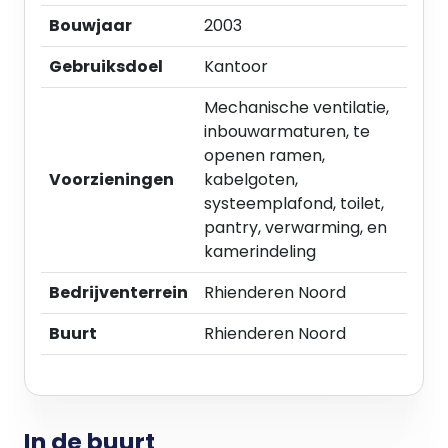
Ruime parkeergelegenheid op eigen terrein.
Bouwjaar
2003
HUURTERMIJN
Gebruiksdoel
Kantoor
In overleg.
Mechanische ventilatie,
HUURPRIJS
inbouwarmaturen, te
Nader overeen te komen.
openen ramen,
Voorzieningen
kabelgoten,
BTW
systeemplafond, toilet,
Ja, uitgangspunt is met BTW belaste verhuur.
pantry, verwarming, en
Indien huurder geen activiteiten verricht die met
kamerindeling
BTW belast zijn zal de huurprijs worden verhoogd
Bedrijventerrein
Rhienderen Noord
met de zgn. BTW-compensatie.
Buurt
Rhienderen Noord
INGANGSDATUM
Per direct beschikbaar.
HUUROVEREENKOMST
In de buurt
Model 2015 ROZ (Raad voor Onroerende Zaken),