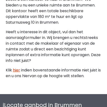
te worden voorgelegd aan opdrachtgever. Tot
bieden u nu een unieke ruimte aan te Brummen.
deze goedkeuring verleend is, zijn alle uitgebrachte
Dit kantoor heeft een totale beschikbare
aanbiedingen geheel vrijblijvend.
oppervlakte van 180 m² te huur en ligt op
Saturnusweg 10 in Brummen.
Heeft u interesse in dit object, vul dan het
aanvraagformulier in. Wij brengen u rechtstreeks
in contact met de makelaar of eigenaar van de
ruimte zodat u direct een bezichtiging kunt
inplannen of extra informatie kunt opvragen. Deze
info niet juist?
Klik
hier
indien bovenstaande informatie niet juist is
en u ons hiervan op de hoogte wilt stellen.
iLocate aanbod in Brummen