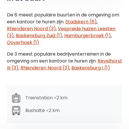
zoals gehanteerd door de NVM (Nederlandse
Vereniging van Makelaars in onroerend goed).
De 6 meest populaire buurten in de omgeving om
een kantoor te huren zijn:
Stadskern (6)
,
HUURPRIJSAANPASSING
Rhienderen Noord (3)
,
Vespreide huizen Leesten
Jaarlijkse index op basis van het CPI –
(3)
,
Baskensburg Zuid (1)
,
Hamburgerbroek (1)
,
prijsindexcijfer reeks “Alle huishoudens" zoals
Ooyerhoek (1)
gepubliceerd door het CBS.
De 3 meest populaire bedrijventerreinen in de
ZEKERHEIDSSTELLING
omgeving om een kantoor te huren zijn:
Revelhorst
Waarborgsom ter grootte van 3 maanden huur.
III (3)
,
Rhienderen Noord (3)
,
Baskensburg I (1)
BESTEMMING
Het pand valt binnen bestemmingsplan De
Hazenberg en Rhienderen-Noord vastgesteld in
Treinstation <2 km
2010 en heeft de bestemming 'Bedrijventerrein'. De
voor 'Bedrijventerrein' aangewezen gronden zijn
Bushalte <2 km
bestemd voor bedrijven tot en met categorie 3.1.
3.1.1 De voor "Bedrijventerrein" aangewezen
gronden zijn bestemd voor: