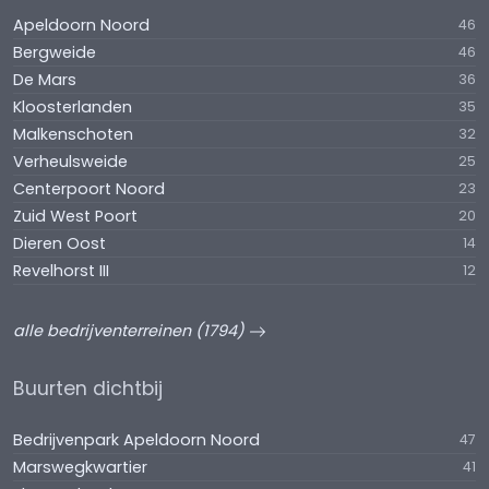
Apeldoorn Noord
46
Bergweide
46
De Mars
36
Kloosterlanden
35
Malkenschoten
32
Verheulsweide
25
Centerpoort Noord
23
Zuid West Poort
20
Dieren Oost
14
Revelhorst III
12
alle bedrijventerreinen (1794)
Buurten dichtbij
Bedrijvenpark Apeldoorn Noord
47
Marswegkwartier
41