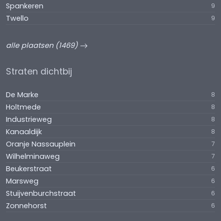
Spankeren
9
Twello
9
alle plaatsen (1469)
Straten dichtbij
De Marke
8
Holtmede
8
Industrieweg
8
Kanaaldijk
8
Oranje Nassauplein
7
Wilhelminaweg
7
Beukerstraat
6
Marsweg
6
Stuijvenburchstraat
6
Zonnehorst
6