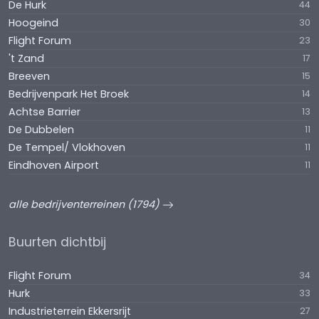
De Hurk
44
Hoogeind
30
Flight Forum
23
't Zand
17
Breeven
15
Bedrijvenpark Het Broek
14
Achtse Barrier
13
De Dubbelen
11
De Tempel/ Vlokhoven
11
Eindhoven Airport
11
alle bedrijventerreinen (1794)
Buurten dichtbij
Flight Forum
34
Hurk
33
Industrieterrein Ekkersrijt
27