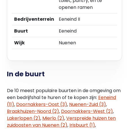
toilet, pantry, en te
terrein van ca. 2100m². Uitstekend geschikt voor
openen ramen
het parkeren van bedrijfswagens.
Bedrijventerrein
Eeneind II
Ligging en omgeving:
Gelegen op bedrijventerrein ‘Eeneind, goed
Buurt
Eeneind
bereikbaar gelegen tussen Nuenen en Geldrop op
Wijk
Nuenen
korte
afstand van de aansluitingen op de autosnelweg
A270 Eindhoven-Helmond
Bereikbaarheid:
In de buurt
Prima middels openbaar vervoer (bushalte in
directe nabijheid), fiets en (vracht-)auto.
De 10 meest populaire buurten in de omgeving om
een bedrijfshal te huren of te kopen zijn:
Eeneind
Bestemmingsplan:
(11)
,
Doornakkers-Oost (3)
,
Nuenen-Zuid (3)
,
Eeneind 2018 (vastgesteld op 17-02-2022).
Braakhuizen-Noord (2)
,
Doornakkers-West (2)
,
Enkelbestemming bedrijventerrein. bedrijf in
Lakerlopen (2)
,
Mierlo (2)
,
Verspreide huizen ten
categorie 43.1, 3.2 en 4.1, ondergeschikte
zuidoosten van Nuenen (2)
,
Irisbuurt (1)
,
kantoorruimte en niet-publieksgerichte