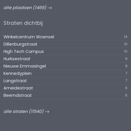
alle plaatsen (1469)
Straten dichtbij
Winkelcentrum Woensel
14
Dillenburgstraat
10
High Tech Campus
10
Hurksestraat
9
Nieuwe Emmasingel
9
Kennedyplein
7
Langstraat
7
Ameidestraat
6
Beemdstraat
6
alle straten (11540)