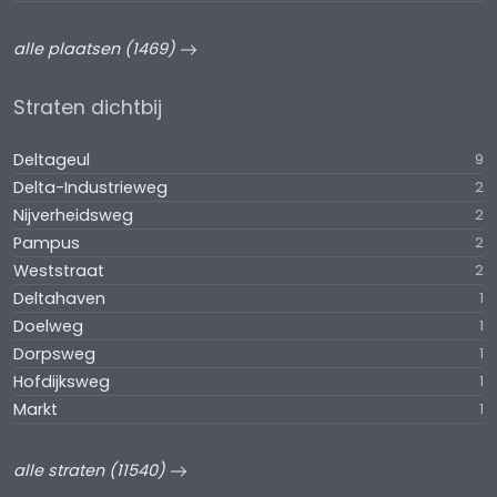
alle plaatsen (1469)
Straten dichtbij
Deltageul
9
Delta-Industrieweg
2
Nijverheidsweg
2
Pampus
2
Weststraat
2
Deltahaven
1
Doelweg
1
Dorpsweg
1
Hofdijksweg
1
Markt
1
alle straten (11540)