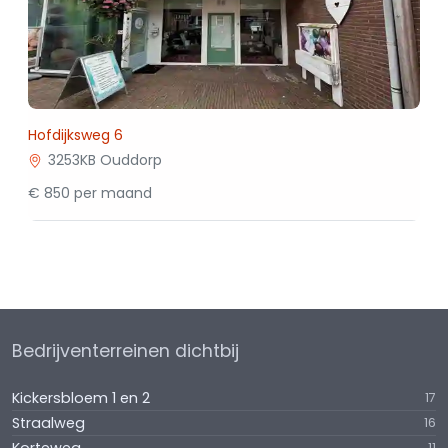
Hofdijksweg 6
3253KB Ouddorp
€ 850 per maand
Bedrijventerreinen dichtbij
Kickersbloem 1 en 2
17
Straalweg
16
11