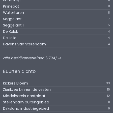
Korteweg
Pinnepot
8
Watertoren
8
Seggelant
7
Seggelant II
5
De Kulck
4
De Lelie
4
Havens van Stellendam
4
alle bedrijventerreinen (1794)
Buurten dichtbij
Kickers Bloem
33
Zierikzee binnen de vesten
15
Middelharnis oostplaat
12
Stellendam buitengebied
11
Dirksland industriegebied
9