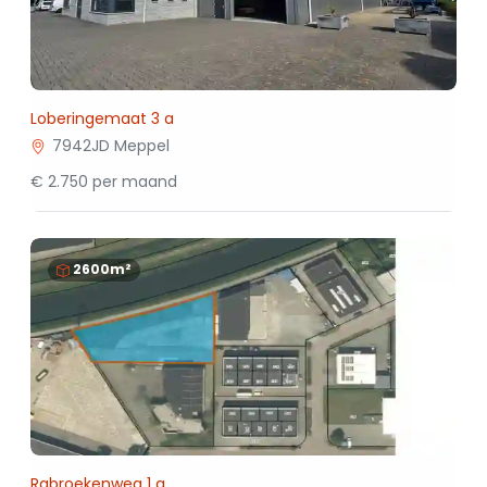
Loberingemaat 3 a
7942JD Meppel
€ 2.750 per maand
2600m²
Rabroekenweg 1 a