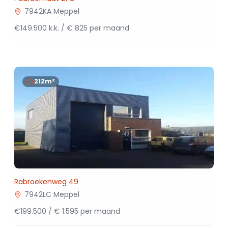
7942KA Meppel
€149.500 k.k. / € 825 per maand
212m²
Rabroekenweg 49
7942LC Meppel
€199.500 / € 1.595 per maand