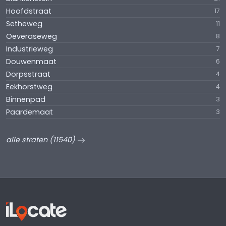
Hoofdstraat
17
Setheweg
11
Oeveraseweg
8
Industrieweg
7
Douwenmaat
6
Dorpsstraat
4
Eekhorstweg
4
Binnenpad
3
Paardemaat
3
alle straten (11540)