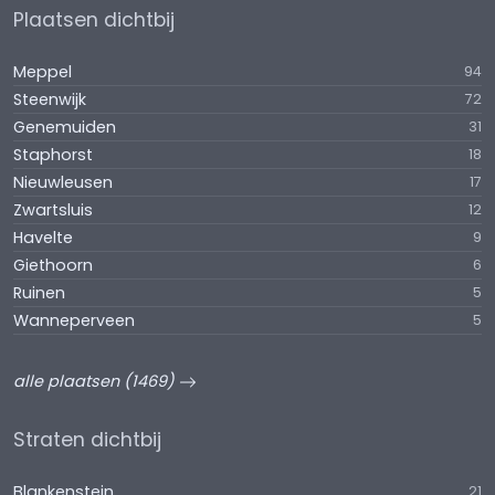
Plaatsen dichtbij
Meppel
94
Steenwijk
72
Genemuiden
31
Staphorst
18
Nieuwleusen
17
Zwartsluis
12
Havelte
9
Giethoorn
6
Ruinen
5
Wanneperveen
5
alle plaatsen (1469)
Straten dichtbij
Blankenstein
21