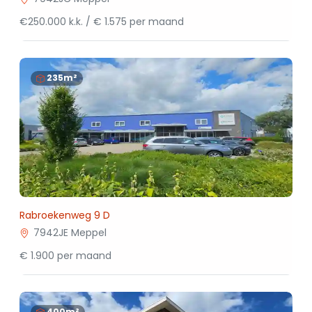
€250.000 k.k. / € 1.575 per maand
235m²
Rabroekenweg 9 D
7942JE Meppel
€ 1.900 per maand
400m²