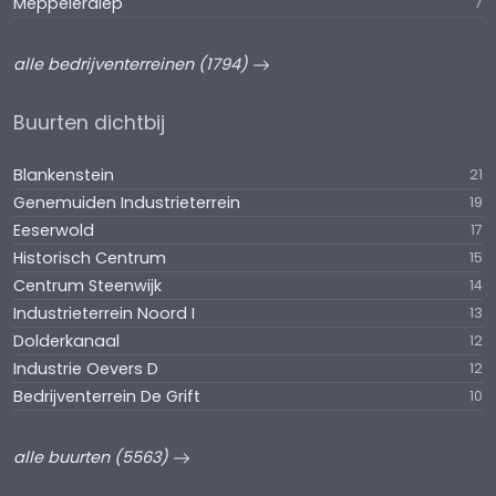
Meppelerdiep
7
alle bedrijventerreinen (1794)
Buurten dichtbij
Blankenstein
21
Genemuiden Industrieterrein
19
Eeserwold
17
Historisch Centrum
15
Centrum Steenwijk
14
Industrieterrein Noord I
13
Dolderkanaal
12
Industrie Oevers D
12
Bedrijventerrein De Grift
10
alle buurten (5563)