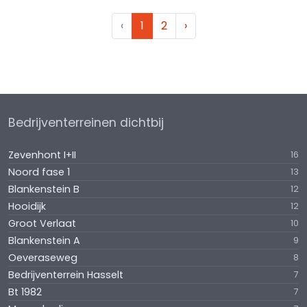
‹
1
2
›
Bedrijventerreinen dichtbij
Zevenhont I+II
16
Noord fase 1
13
Blankenstein B
12
Hooidijk
12
Groot Verlaat
10
Blankenstein A
9
Oeveraseweg
8
Bedrijventerrein Hasselt
7
Bt 1982
7