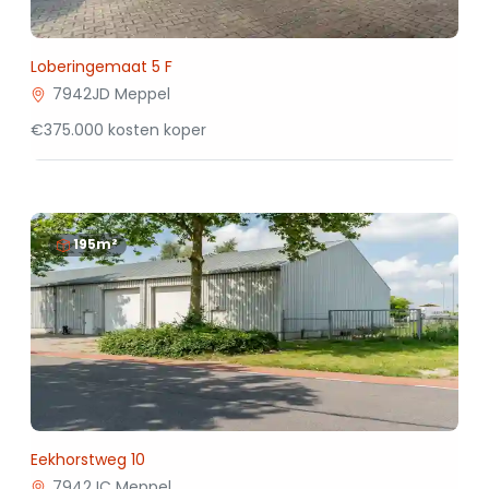
Loberingemaat 5 F
7942JD Meppel
€375.000 kosten koper
195m²
Eekhorstweg 10
7942JC Meppel