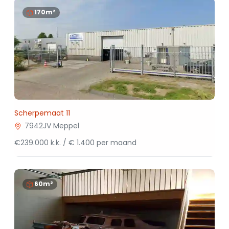
170m²
Scherpemaat 11
7942JV Meppel
€239.000 k.k. / € 1.400 per maand
60m²