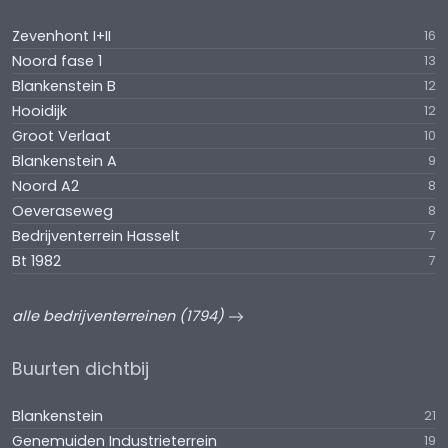
Zevenhont I+II
16
Noord fase 1
13
Blankenstein B
12
Hooidijk
12
Groot Verlaat
10
Blankenstein A
9
Noord A2
8
Oeveraseweg
8
Bedrijventerrein Hasselt
7
Bt 1982
7
alle bedrijventerreinen (1794)
Buurten dichtbij
Blankenstein
21
Genemuiden Industrieterrein
19