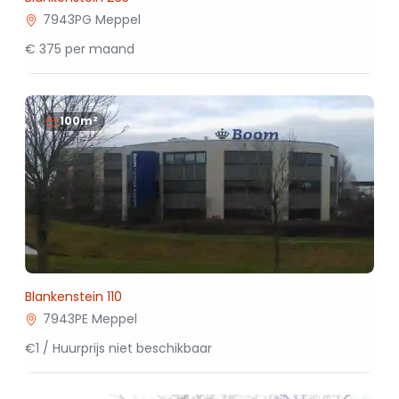
7943PG Meppel
€ 375 per maand
100m²
Blankenstein 110
7943PE Meppel
€1 / Huurprijs niet beschikbaar