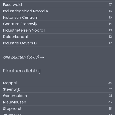
Eeserwold
17
Industriegebied Noord A
16
Historisch Centrum
15
Centrum Steenwijk
14
Industrieterrein Noord I
13
Dolderkanaal
12
Industrie Oevers D
12
alle buurten (5563)
Plaatsen dichtbij
Meppel
94
Steenwijk
72
Genemuiden
31
Nieuwleusen
25
Staphorst
18
12