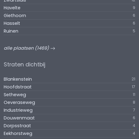
Zwartsluis
Havelte
9
Giethoorn
6
Hasselt
6
Ruinen
5
alle plaatsen (1469)
Straten dichtbij
Blankenstein
21
Hoofdstraat
17
Setheweg
11
Oeveraseweg
8
Industrieweg
7
Douwenmaat
6
Dorpsstraat
4
Eekhorstweg
4