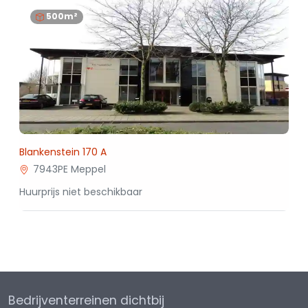
500m²
Blankenstein 170 A
7943PE Meppel
Huurprijs niet beschikbaar
Bedrijventerreinen dichtbij