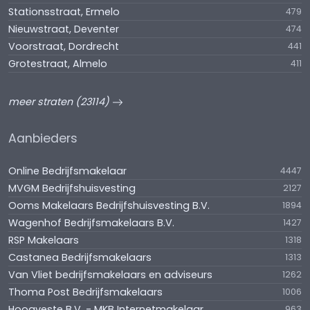
Stationsstraat, Ermelo
479
Nieuwstraat, Deventer
474
Voorstraat, Dordrecht
441
Grotestraat, Almelo
411
meer straten (23114)
Aanbieders
Online Bedrijfsmakelaar
4447
MVGM Bedrijfshuisvesting
2127
Ooms Makelaars Bedrijfshuisvesting B.V.
1894
Wagenhof Bedrijfsmakelaars B.V.
1427
RSP Makelaars
1318
Castanea Bedrijfsmakelaars
1313
Van Vliet bedrijfsmakelaars en adviseurs
1262
Thoma Post Bedrijfsmakelaars
1006
Hoogveste B.V. - MKB Internetmakelaar
963