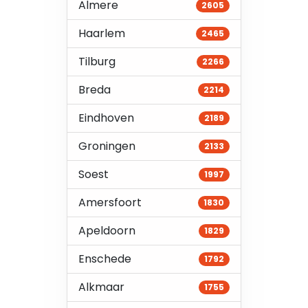
Almere
2605
Haarlem
2465
Tilburg
2266
Breda
2214
Eindhoven
2189
Groningen
2133
Soest
1997
Amersfoort
1830
Apeldoorn
1829
Enschede
1792
Alkmaar
1755