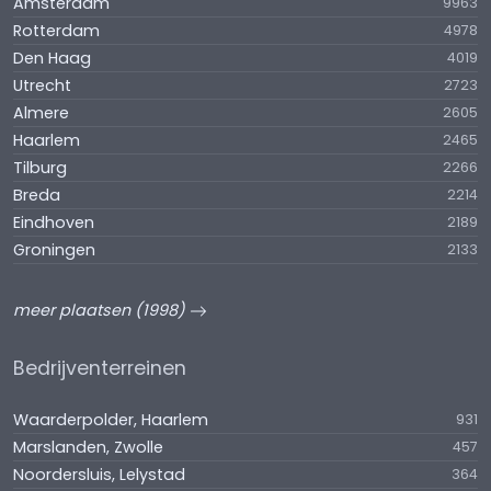
Amsterdam
9963
Rotterdam
4978
Den Haag
4019
Utrecht
2723
Almere
2605
Haarlem
2465
Tilburg
2266
Breda
2214
Eindhoven
2189
Groningen
2133
meer plaatsen (1998)
Bedrijventerreinen
Waarderpolder, Haarlem
931
Marslanden, Zwolle
457
Noordersluis, Lelystad
364