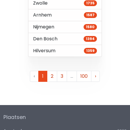
Zwolle
1735
Arnhem
1587
Nijmegen
1580
Den Bosch
1394
Hilversum
1359
‹
1
2
3
…
100
›
Plaatsen