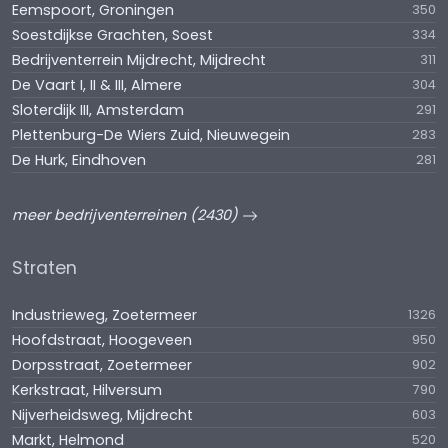
Eemspoort, Groningen
350
Soestdijkse Grachten, Soest
334
Bedrijventerrein Mijdrecht, Mijdrecht
311
De Vaart I, II & III, Almere
304
Sloterdijk III, Amsterdam
291
Plettenburg-De Wiers Zuid, Nieuwegein
283
De Hurk, Eindhoven
281
meer bedrijventerreinen (2430)
Straten
Industrieweg, Zoetermeer
1326
Hoofdstraat, Hoogeveen
950
Dorpsstraat, Zoetermeer
902
Kerkstraat, Hilversum
790
Nijverheidsweg, Mijdrecht
603
Markt, Helmond
520