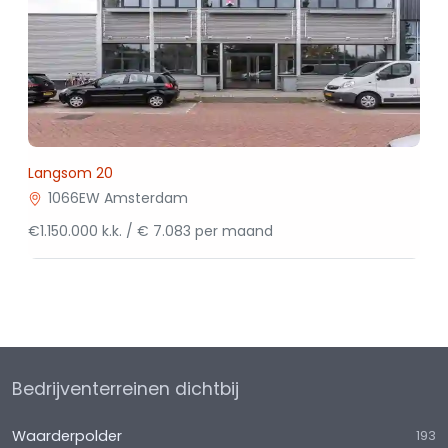
Langsom 20
1066EW Amsterdam
€1.150.000 k.k. / € 7.083 per maand
Bedrijventerreinen dichtbij
Waarderpolder
193