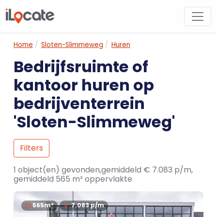
Home
Sloten-Slimmeweg
Huren
Bedrijfsruimte of
kantoor huren op
bedrijventerrein
'Sloten-Slimmeweg'
Filters
1 object(en) gevonden,gemiddeld € 7.083 p/m,
gemiddeld 565 m² oppervlakte
565m²
7.083
p/m