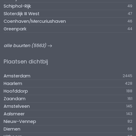
Schiphol-Rijk
49
Sloterdijk III West
47
Coenhaven/Mercuriushaven
46
Greenpark
44
alle buurten (5563)
Plaatsen dichtbij
Amsterdam
2445
Haarlem
428
Hoofddorp
188
Zaandam
161
Amstelveen
145
Aalsmeer
143
Nieuw-Vennep
82
Diemen
68