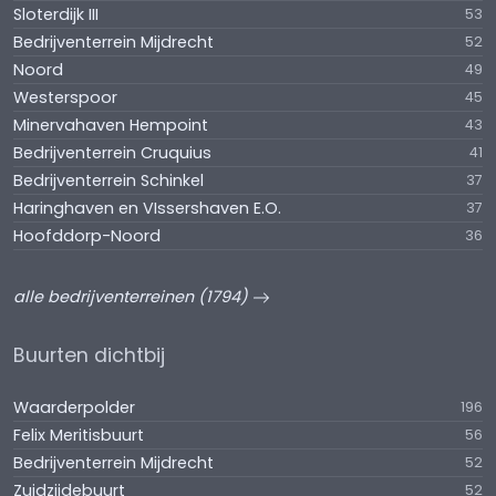
Sloterdijk III
53
Bedrijventerrein Mijdrecht
52
Noord
49
Westerspoor
45
Minervahaven Hempoint
43
Bedrijventerrein Cruquius
41
Bedrijventerrein Schinkel
37
Haringhaven en VIssershaven E.O.
37
Hoofddorp-Noord
36
alle bedrijventerreinen (1794)
Buurten dichtbij
Waarderpolder
196
Felix Meritisbuurt
56
Bedrijventerrein Mijdrecht
52
Zuidzijdebuurt
52