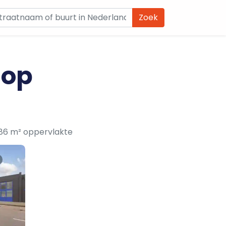
Zoek
 op
986 m² oppervlakte