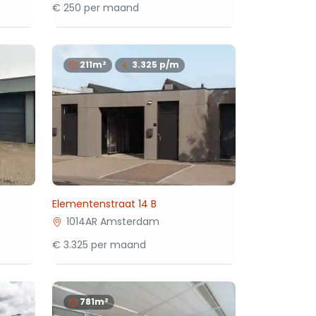
€ 250 per maand
211m²
3.325
p/m
Elementenstraat 14 B
1014AR Amsterdam
€ 3.325 per maand
781m²