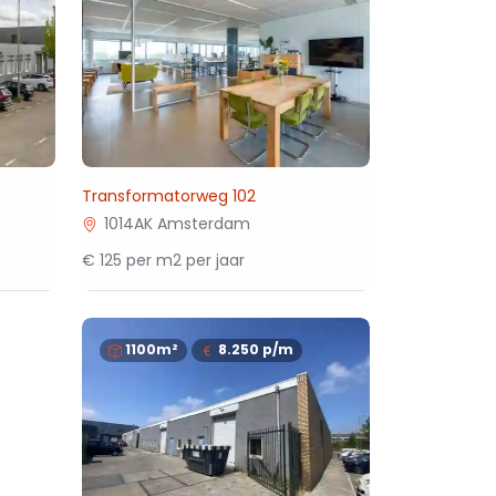
Transformatorweg 102
1014AK Amsterdam
€ 125 per m2 per jaar
1100m²
8.250
p/m