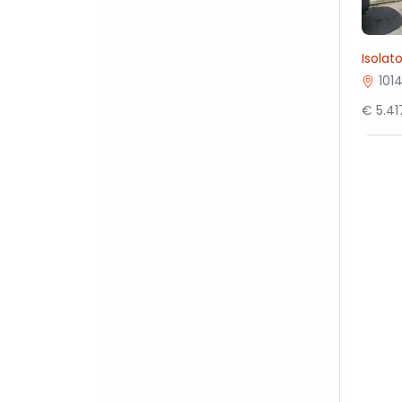
Isolat
101
€ 5.4