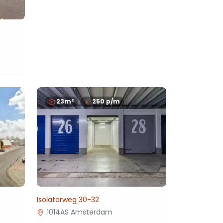
23m²
250
p/m
Isolatorweg 30-32
1014AS Amsterdam