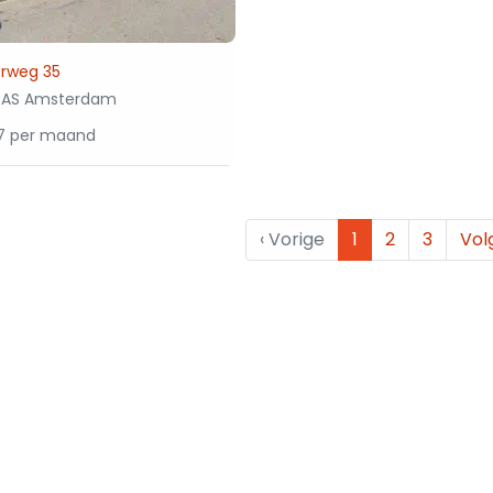
orweg 35
4AS Amsterdam
17 per maand
‹
Vorige
1
2
3
Vol