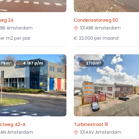
weg 24
Condensatorweg 50
4BB Amsterdam
1014BB Amsterdam
er m2 per jaar
€ 22.000 per maand
275m²
4.167
p/m
2710m²
ctweg 42-A
Turbinestraat 15
4AN Amsterdam
1014AV Amsterdam