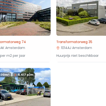
formatorweg 74
Transformatorweg 35
4AK Amsterdam
1014AJ Amsterdam
per m2 per jaar
Huurprijs niet beschikbaar
430m²
5.417
p/m