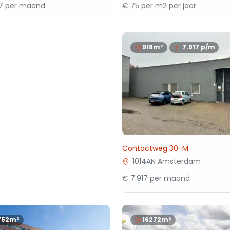
67 per maand
€ 75 per m2 per jaar
918m²
7.917
p/m
Contactweg 30-M
1014AN Amsterdam
€ 7.917 per maand
752m²
16272m²