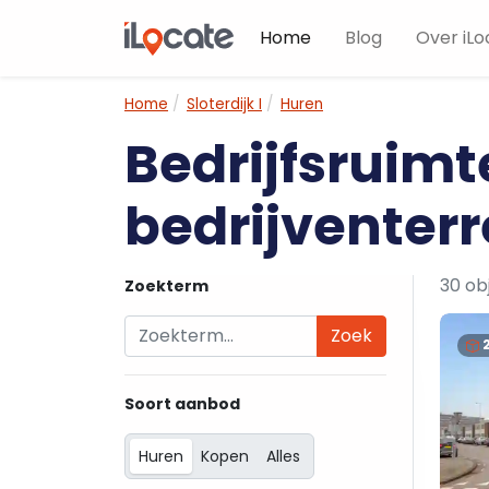
Home
Blog
Over iLo
Home
Sloterdijk I
Huren
Bedrijfsruimt
bedrijventerrei
30 ob
Zoekterm
Zoek
Soort aanbod
Huren
Kopen
Alles