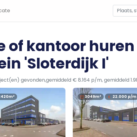
cate
e of kantoor huren
n 'Sloterdijk I'
ject(en) gevonden,gemiddeld € 8.164 p/m, gemiddeld 1.
2420m²
3049m²
22.000
p/m