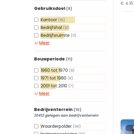
€ 4.1
Gebruiksdoel
(9)
Kantoor
(16)
Bedrijfshal
(13)
Bedrijfsruimte
(11)
Meer
Bouwperiode
(11)
1960 tot 1970
(9)
1971 tot 1980
(9)
2001 tot 2010
(7)
Meer
Bedrijventerrein
(10)
10412 gelegen aan bedrijventerrein
Waarderpolder
(141)