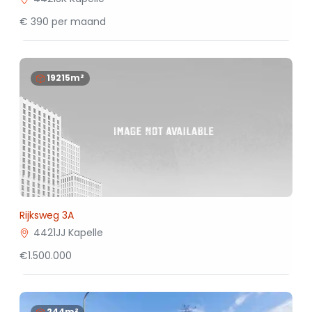
€ 390 per maand
19215m²
Rijksweg 3A
4421JJ Kapelle
€1.500.000
244m²