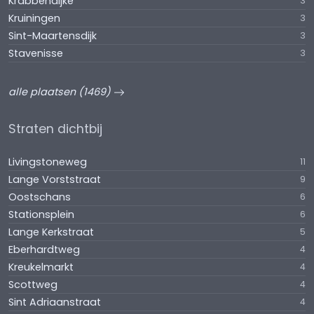
Krabbendijke
3
Kruiningen
3
Sint-Maartensdijk
3
Stavenisse
3
alle plaatsen (1469)
Straten dichtbij
Livingstoneweg
11
Lange Vorststraat
9
Oostschans
6
Stationsplein
6
Lange Kerkstraat
5
Eberhardtweg
4
Kreukelmarkt
4
Scottweg
4
Sint Adriaanstraat
4