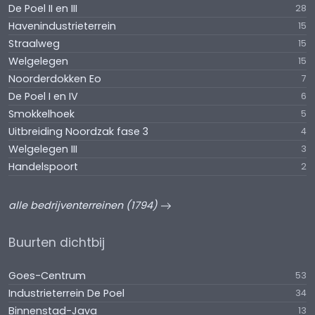
De Poel II en III
28
Havenindustrieterrein
15
Straalweg
15
Welgelegen
15
Noorderdokken Eo
7
De Poel I en IV
6
Smokkelhoek
5
Uitbreiding Noordzak fase 3
4
Welgelegen III
3
Handelspoort
2
alle bedrijventerreinen (1794)
Buurten dichtbij
Goes-Centrum
53
Industrieterrein De Poel
34
Binnenstad-Java
13