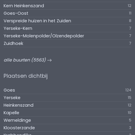
Kern Heinkenszand
12
Goes-Oost
11
Verspreide huizen in het Zuiden
8
Yerseke-Kern
7
Yerseke-Molenpolder/Olzendepolder
7
Zuidhoek
7
alle buurten (5563)
Plaatsen dichtbij
Goes
124
Yerseke
15
Heinkenszand
12
Kapelle
10
Wemeldinge
5
Kloosterzande
3