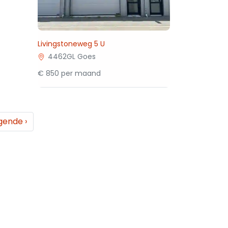
Livingstoneweg 5 U
4462GL Goes
€ 850 per maand
gende
›