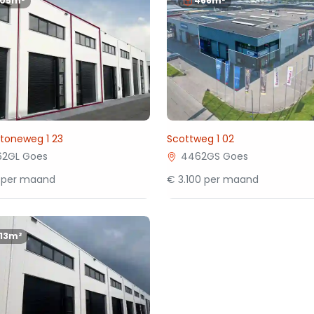
105m²
466m²
stoneweg 1 23
Scottweg 1 02
2GL Goes
4462GS Goes
 per maand
€ 3.100 per maand
113m²