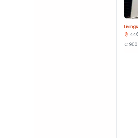
Living
446
€ 900