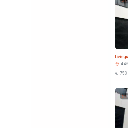
Living
446
€ 750