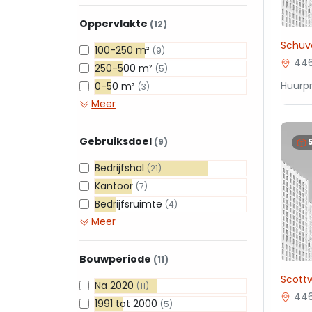
Oppervlakte
(12)
Schuv
100-250 m²
(9)
446
250-500 m²
(5)
Huurpr
0-50 m²
(3)
Meer
Gebruiksdoel
(9)
Bedrijfshal
(21)
Kantoor
(7)
Bedrijfsruimte
(4)
Meer
Bouwperiode
(11)
Scott
Na 2020
(11)
44
1991 tot 2000
(5)