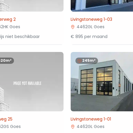
erweg 2
Livingstoneweg 1-03
2HK Goes
4462GL Goes
ijs niet beschikbaar
€ 895 per maand
520m²
245m²
weg 25
Livingstoneweg 1-01
62GS Goes
4462GL Goes