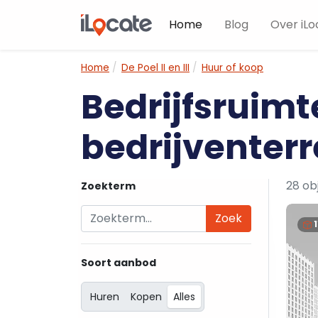
Home
Blog
Over iLo
Home
De Poel II en III
Huur of koop
Bedrijfsruimt
bedrijventerrei
28 ob
Zoekterm
Zoek
Soort aanbod
Huren
Kopen
Alles