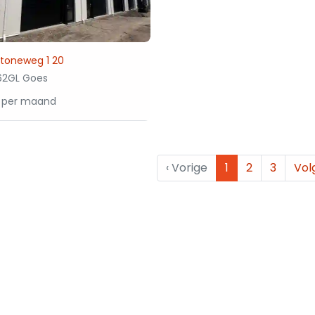
stoneweg 1 20
2GL Goes
 per maand
‹
Vorige
1
2
3
Vol