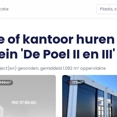
cate
e of kantoor huren
n 'De Poel II en III'
ject(en) gevonden, gemiddeld 1.092 m² oppervlakte
1140m²
173m²