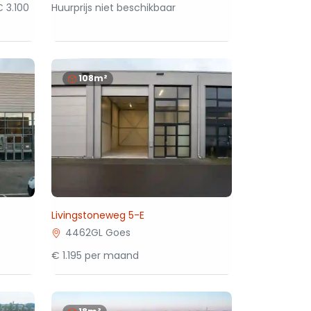
€ 3.100
Huurprijs niet beschikbaar
108m²
Livingstoneweg 5-E
4462GL Goes
€ 1.195 per maand