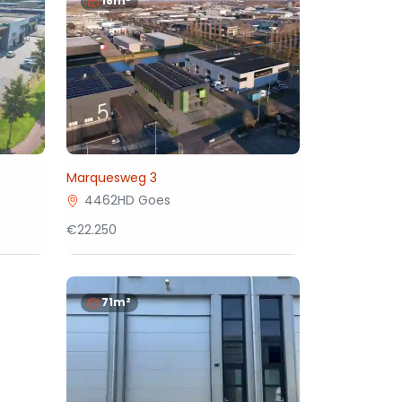
18m²
Marquesweg 3
4462HD Goes
€22.250
71m²