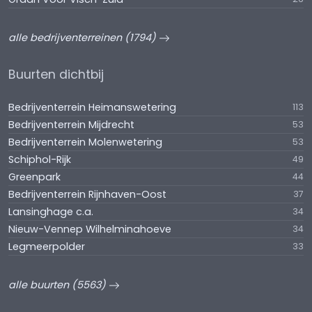
alle bedrijventerreinen (1794)
Buurten dichtbij
Bedrijventerrein Heimanswetering
113
Bedrijventerrein Mijdrecht
53
Bedrijventerrein Molenwetering
53
Schiphol-Rijk
49
Greenpark
44
Bedrijventerrein Rijnhaven-Oost
37
Lansinghage c.a.
34
Nieuw-Vennep Wilhelminahoeve
34
Legmeerpolder
33
alle buurten (5563)