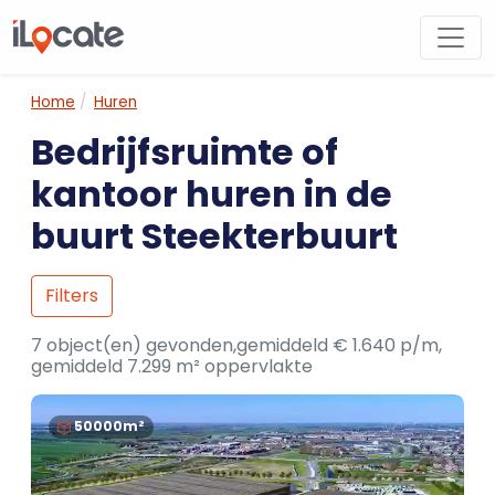
Home
Huren
Bedrijfsruimte of
kantoor huren in de
buurt Steekterbuurt
Filters
7 object(en) gevonden,gemiddeld € 1.640 p/m,
gemiddeld 7.299 m² oppervlakte
50000m²