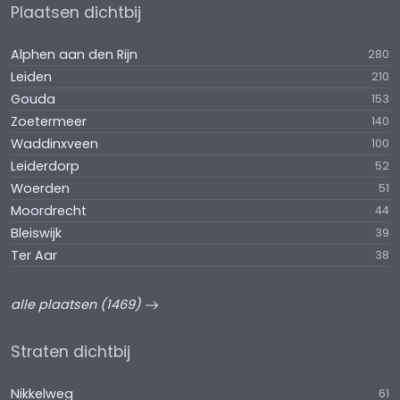
Plaatsen dichtbij
Alphen aan den Rijn
280
Leiden
210
Gouda
153
Zoetermeer
140
Waddinxveen
100
Leiderdorp
52
Woerden
51
Moordrecht
44
Bleiswijk
39
Ter Aar
38
alle plaatsen (1469)
Straten dichtbij
Nikkelweg
61