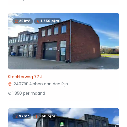
291m²
1.850
p/m
Steekterweg 77 J
2407BE Alphen aan den Rijn
€ 1.850 per maand
97m²
950
p/m