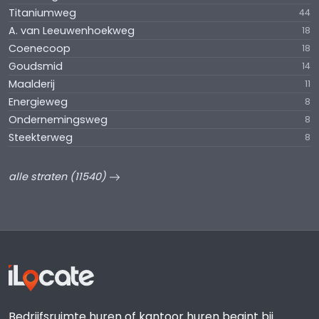
Titaniumweg
44
A. van Leeuwenhoekweg
18
Coenecoop
18
Goudsmid
14
Maalderij
11
Energieweg
8
Ondernemingsweg
8
Steekterweg
8
alle straten (11540)
Bedrijfsruimte huren of kantoor huren begint bij