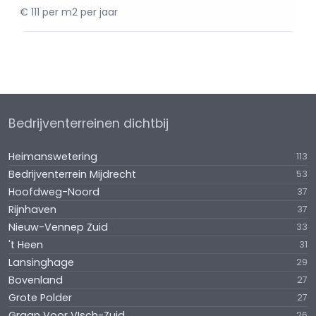
€ 111 per m2 per jaar
Bedrijventerreinen dichtbij
Heimanswetering
113
Bedrijventerrein Mijdrecht
53
Hoofdweg-Noord
37
Rijnhaven
37
Nieuw-Vennep Zuid
33
't Heen
31
Lansinghage
29
Bovenland
27
Grote Polder
27
Graan Voor VIsch-Zuid
26