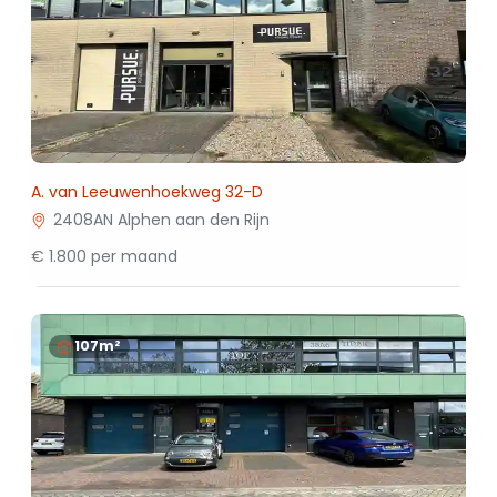
A. van Leeuwenhoekweg 32-D
2408AN Alphen aan den Rijn
€ 1.800 per maand
107m²