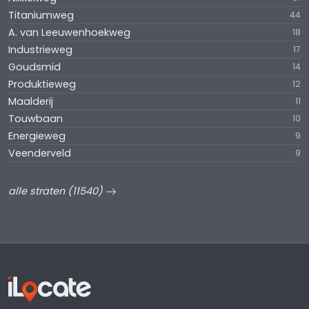
Titaniumweg
44
A. van Leeuwenhoekweg
18
Industrieweg
17
Goudsmid
14
Produktieweg
12
Maalderij
11
Touwbaan
10
Energieweg
9
Veenderveld
9
alle straten (11540)