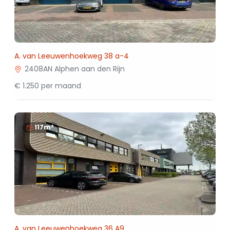
A. van Leeuwenhoekweg 38 a-4
2408AN Alphen aan den Rijn
€ 1.250 per maand
117m²
A. van Leeuwenhoekweg 36 A9