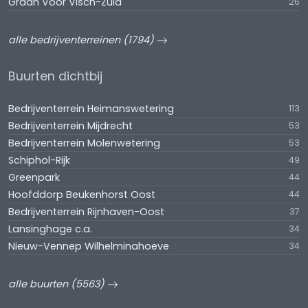
Graan Voor VIsch-Zuid
26
alle bedrijventerreinen (1794)
Buurten dichtbij
Bedrijventerrein Heimanswetering
113
Bedrijventerrein Mijdrecht
53
Bedrijventerrein Molenwetering
53
Schiphol-Rijk
49
Greenpark
44
Hoofddorp Beukenhorst Oost
44
Bedrijventerrein Rijnhaven-Oost
37
Lansinghage c.a.
34
Nieuw-Vennep Wilhelminahoeve
34
alle buurten (5563)