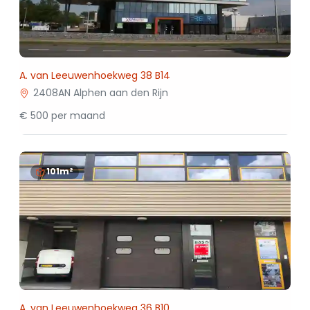
A. van Leeuwenhoekweg 38 B14
2408AN Alphen aan den Rijn
€ 500 per maand
101m²
A. van Leeuwenhoekweg 36 B10