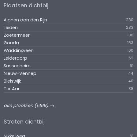
Plaatsen dichtbij
Alphen aan den Rijn
280
Leiden
233
Zoetermeer
186
Gouda
153
Waddinxveen
100
Leiderdorp
52
Sassenheim
51
Nieuw-Vennep
44
Bleiswijk
40
Ter Aar
38
alle plaatsen (1469)
Straten dichtbij
Nikkelweg
61