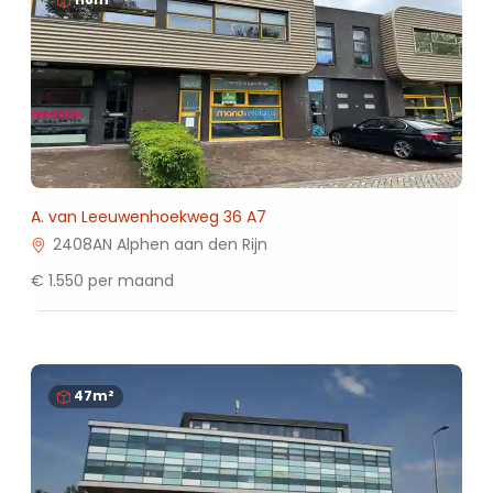
A. van Leeuwenhoekweg 36 A7
2408AN Alphen aan den Rijn
€ 1.550 per maand
47m²