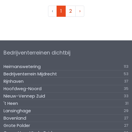
‹
1
2
›
Bedrijventerreinen dichtbij
Heimanswetering
113
Bedrijventerrein Mijdrecht
53
Rijnhaven
37
Hoofdweg-Noord
35
Nieuw-Vennep Zuid
33
't Heen
31
Lansinghage
29
Bovenland
27
Grote Polder
27