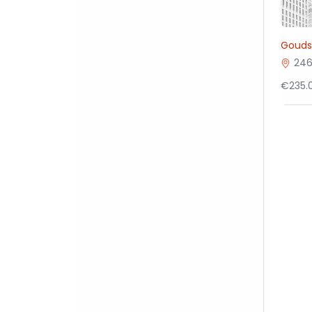
Gouds
246
€235.