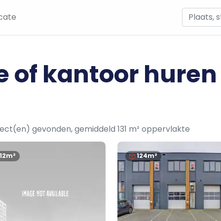
cate
e of kantoor huren
ject(en) gevonden, gemiddeld 131 m² oppervlakte
112m²
124m²