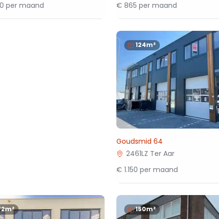
00 per maand
€ 865 per maand
124m²
Goudsmid 64
2461LZ Ter Aar
€ 1.150 per maand
72m²
150m²