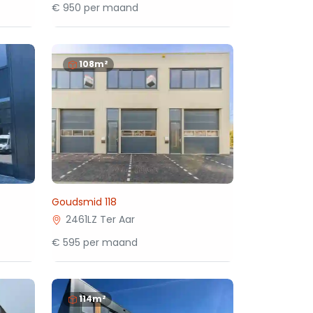
€ 950 per maand
108m²
Goudsmid 118
2461LZ Ter Aar
€ 595 per maand
114m²