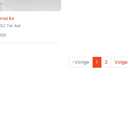
mid 84
1LZ Ter Aar
000
‹
Vorige
1
2
Volg