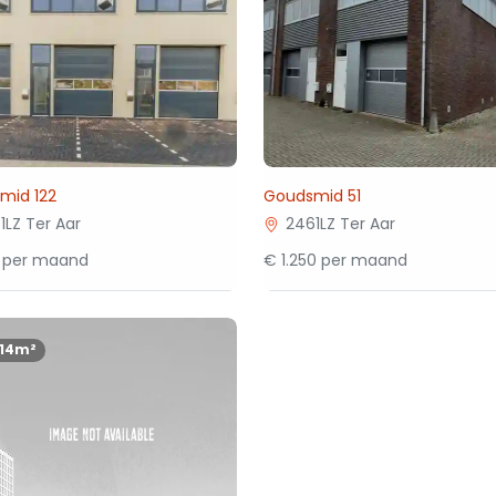
mid 122
Goudsmid 51
1LZ Ter Aar
2461LZ Ter Aar
 per maand
€ 1.250 per maand
114m²