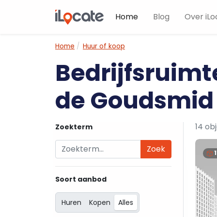
Home
Blog
Over iLo
Home
Huur of koop
Bedrijfsruimt
de Goudsmid
14 ob
Zoekterm
Zoek
Soort aanbod
Huren
Kopen
Alles