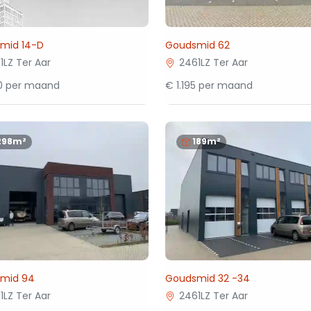
mid 14-D
Goudsmid 62
1LZ Ter Aar
2461LZ Ter Aar
50 per maand
€ 1.195 per maand
298m²
189m²
mid 94
Goudsmid 32 -34
1LZ Ter Aar
2461LZ Ter Aar