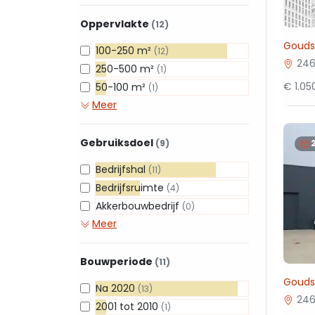
Oppervlakte
(12)
Gouds
100-250 m²
(12)
246
250-500 m²
(1)
€ 1.0
50-100 m²
(1)
Meer
Gebruiksdoel
(9)
Bedrijfshal
(11)
Bedrijfsruimte
(4)
Akkerbouwbedrijf
(0)
Meer
Bouwperiode
(11)
Gouds
Na 2020
(13)
246
2001 tot 2010
(1)