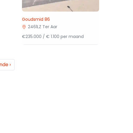
Goudsmid 86
2461LZ Ter Aar
€235.000 / € 1.100 per maand
ende
›