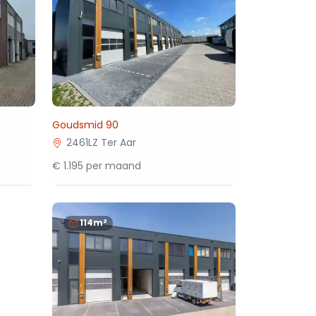
Goudsmid 90
2461LZ Ter Aar
€ 1.195 per maand
114m²