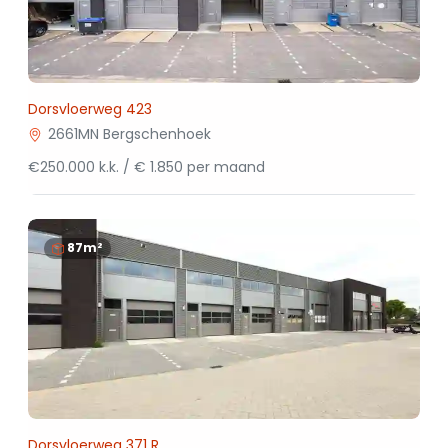
Dorsvloerweg 423
2661MN Bergschenhoek
€250.000 k.k. / € 1.850 per maand
87m²
Dorsvloerweg 371 R