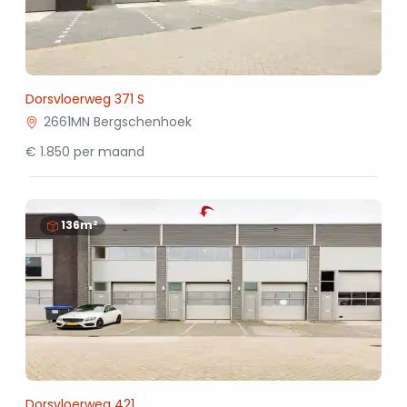
Dorsvloerweg 371 S
2661MN Bergschenhoek
€ 1.850 per maand
136m²
Dorsvloerweg 421