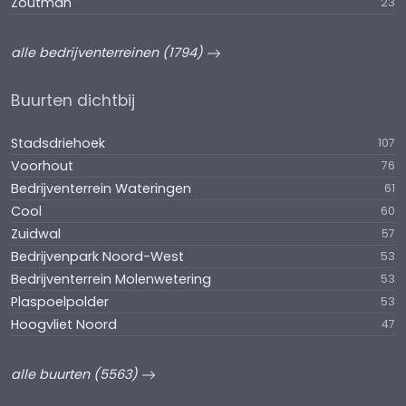
Zoutman
23
alle bedrijventerreinen (1794)
Buurten dichtbij
Stadsdriehoek
107
Voorhout
76
Bedrijventerrein Wateringen
61
Cool
60
Zuidwal
57
Bedrijvenpark Noord-West
53
Bedrijventerrein Molenwetering
53
Plaspoelpolder
53
Hoogvliet Noord
47
alle buurten (5563)