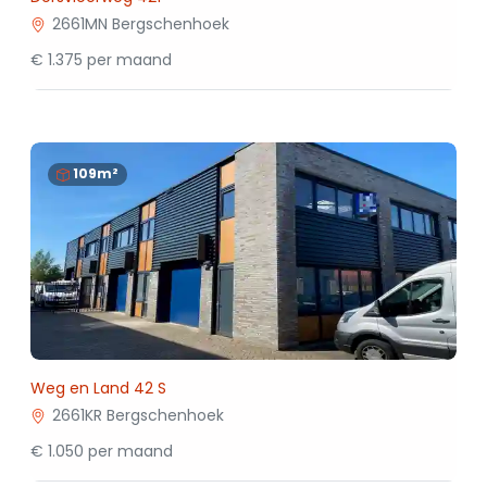
2661MN Bergschenhoek
€ 1.375 per maand
109m²
Weg en Land 42 S
2661KR Bergschenhoek
€ 1.050 per maand