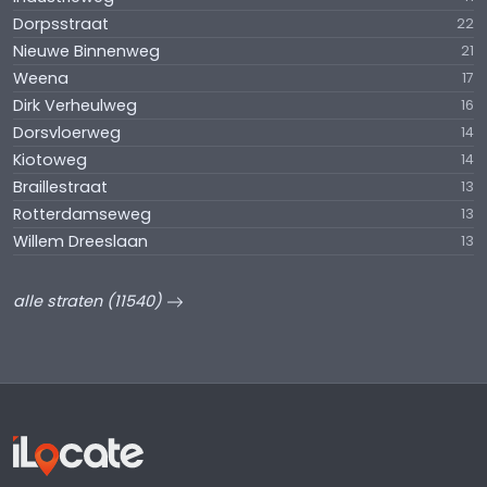
Dorpsstraat
22
Nieuwe Binnenweg
21
Weena
17
Dirk Verheulweg
16
Dorsvloerweg
14
Kiotoweg
14
Braillestraat
13
Rotterdamseweg
13
Willem Dreeslaan
13
alle straten (11540)