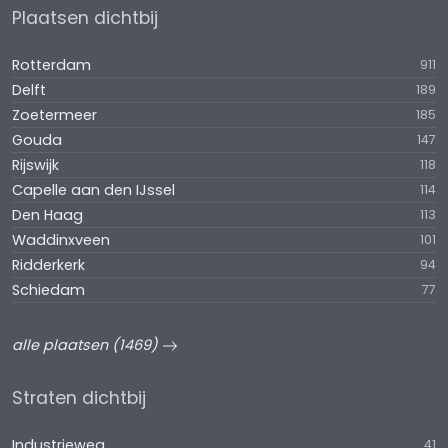
Plaatsen dichtbij
Rotterdam
911
Delft
189
Zoetermeer
185
Gouda
147
Rijswijk
118
Capelle aan den IJssel
114
Den Haag
113
Waddinxveen
101
Ridderkerk
94
Schiedam
77
alle plaatsen (1469)
Straten dichtbij
Industrieweg
41