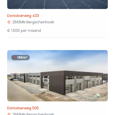
Dorsvloerweg 433
2661MN Bergschenhoek
€ 1.500 per maand
195m²
Dorsvloerweg 505
2661MN Bergschenhoek