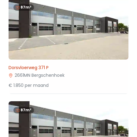
87m²
Dorsvloerweg 371 P
2661MN Bergschenhoek
€ 1.850 per maand
87m²