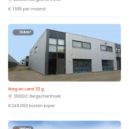
€ 1.595 per maand
134m²
Weg en Land 33 g
2661DC Bergschenhoek
€249.000 kosten koper
195m²