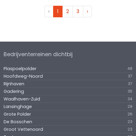
‹
1
2
3
›
Bedrijventerreinen dichtbij
Plaspoelpolder
48
Hoofdweg-Noord
37
Rijnhaven
37
Gadering
35
Waalhaven-Zuid
34
Lansinghage
29
Grote Polder
26
De Bosschen
23
Groot Vettenoord
23