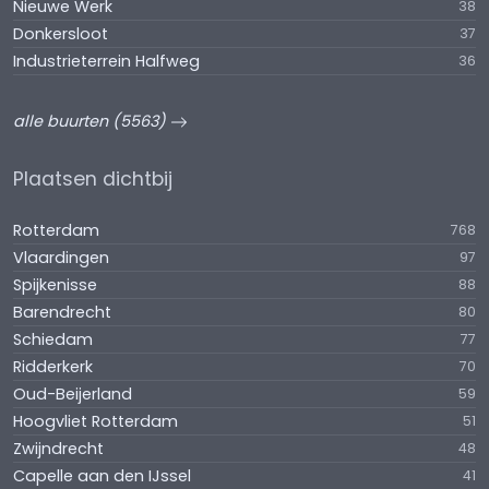
Nieuwe Werk
38
Donkersloot
37
Industrieterrein Halfweg
36
alle buurten (5563)
Plaatsen dichtbij
Rotterdam
768
Vlaardingen
97
Spijkenisse
88
Barendrecht
80
Schiedam
77
Ridderkerk
70
Oud-Beijerland
59
Hoogvliet Rotterdam
51
Zwijndrecht
48
Capelle aan den IJssel
41