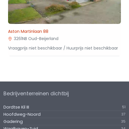
Aston Martinlaan 88
3261NB Oud-Beijerland
Vraagprijs niet beschikbaar / Huurprijs niet beschikbaar
Bedrijventerreinen dichtbij
Dordtse Kil III
51
Hoofdweg-Noord
37
Gadering
35
Waalhaven-Zuid
34