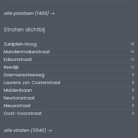
alle plaatsen (1469)
Straten dichtbij
Zuidplein Hoog
18
Mandenmakerstraat
14
Edisonstraat
13
Reedijk
13
Driemanssteeweg
8
Laurens Jzn. Costerstraat
8
Middenbaan
8
Newtonstraat
8
Nieuwstraat
8
Oost-Voorstraat
8
alle straten (11540)