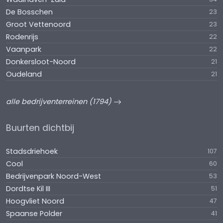
De Bosschen
23
Groot Vettenoord
23
Rodenrijs
22
Vaanpark
22
Donkersloot-Noord
21
Oudeland
21
alle bedrijventerreinen (1794)
Buurten dichtbij
Stadsdriehoek
107
Cool
60
Bedrijvenpark Noord-West
53
Dordtse Kil III
51
Hoogvliet Noord
47
Spaanse Polder
41