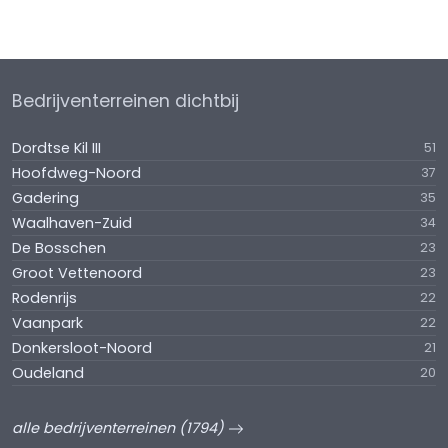
Bedrijventerreinen dichtbij
Dordtse Kil III
51
Hoofdweg-Noord
37
Gadering
35
Waalhaven-Zuid
34
De Bosschen
23
Groot Vettenoord
23
Rodenrijs
22
Vaanpark
22
Donkersloot-Noord
21
Oudeland
20
alle bedrijventerreinen (1794)