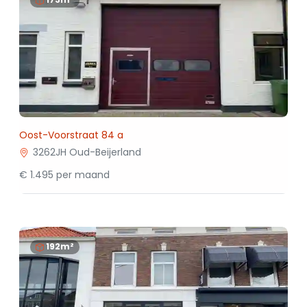
Oost-Voorstraat 84 a
3262JH Oud-Beijerland
€ 1.495 per maand
192m²