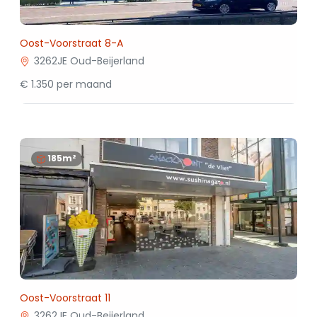
Oost-Voorstraat 8-A
3262JE Oud-Beijerland
€ 1.350 per maand
185m²
Oost-Voorstraat 11
3262JE Oud-Beijerland