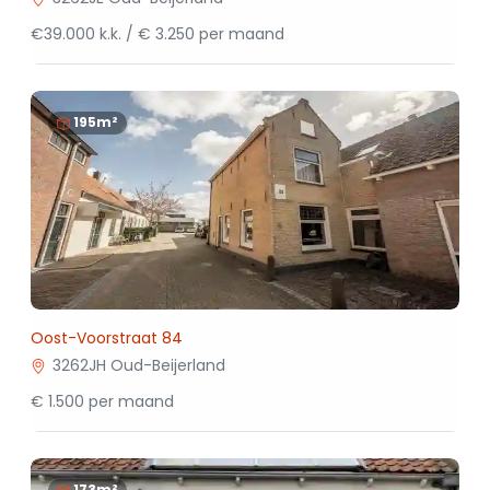
€39.000 k.k. / € 3.250 per maand
195m²
Oost-Voorstraat 84
3262JH Oud-Beijerland
€ 1.500 per maand
173m²