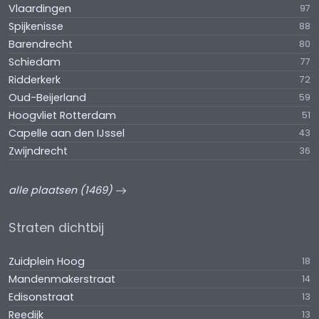
Vlaardingen
97
Spijkenisse
88
Barendrecht
80
Schiedam
77
Ridderkerk
72
Oud-Beijerland
59
Hoogvliet Rotterdam
51
Capelle aan den IJssel
43
Zwijndrecht
36
alle plaatsen (1469)
Straten dichtbij
Zuidplein Hoog
18
Mandenmakerstraat
14
Edisonstraat
13
Reedijk
13