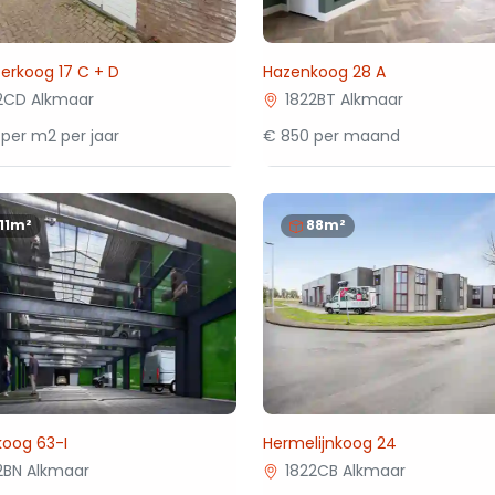
erkoog 17 C + D
Hazenkoog 28 A
2CD Alkmaar
1822BT Alkmaar
per m2 per jaar
€ 850 per maand
111m²
88m²
koog 63-I
Hermelijnkoog 24
2BN Alkmaar
1822CB Alkmaar