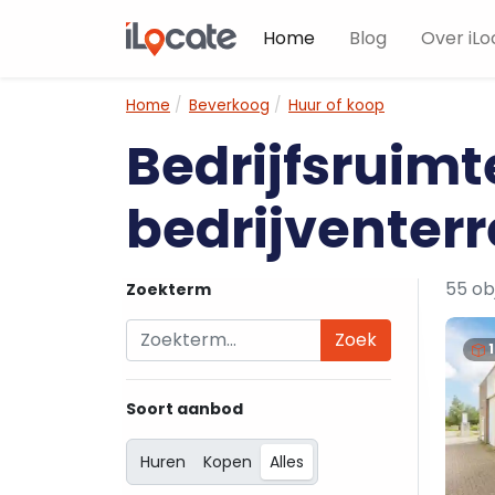
Home
Blog
Over iLo
Home
Beverkoog
Huur of koop
Bedrijfsruimt
bedrijventerr
55 ob
Zoekterm
Zoek
Soort aanbod
Huren
Kopen
Alles