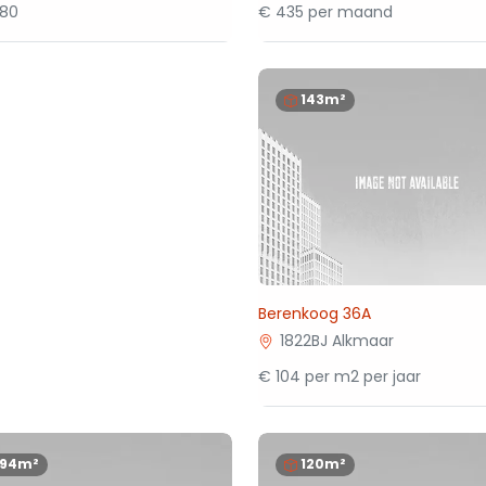
880
€ 435 per maand
143m²
Berenkoog 36A
1822BJ Alkmaar
€ 104 per m2 per jaar
194m²
120m²