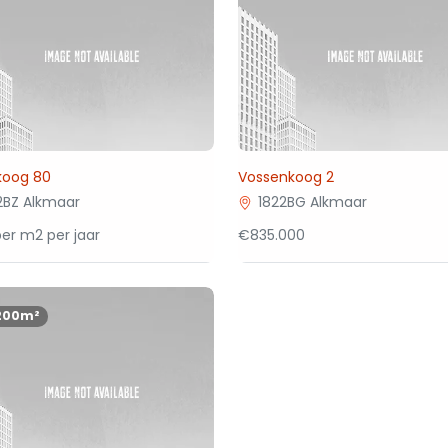
koog 80
Vossenkoog 2
2BZ Alkmaar
1822BG Alkmaar
er m2 per jaar
€835.000
200m²