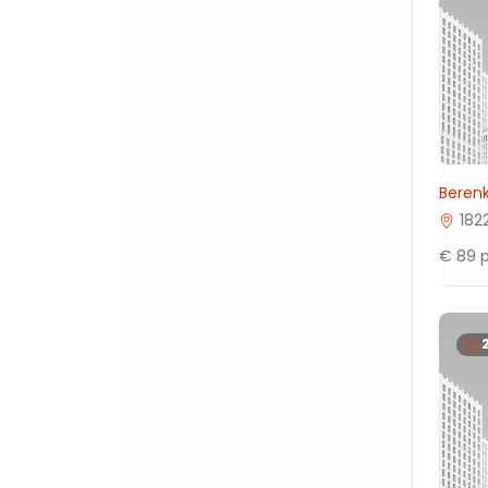
Beren
182
€ 89 p