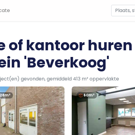
cate
e of kantoor huren
ein 'Beverkoog'
ject(en) gevonden, gemiddeld 413 m² oppervlakte
128m²
60m²