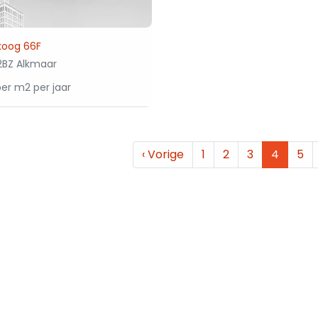
koog 66F
2BZ Alkmaar
er m2 per jaar
‹
Vorige
1
2
3
4
5