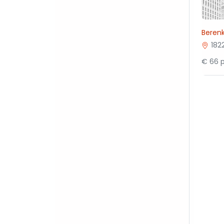
Beren
182
€ 66 p