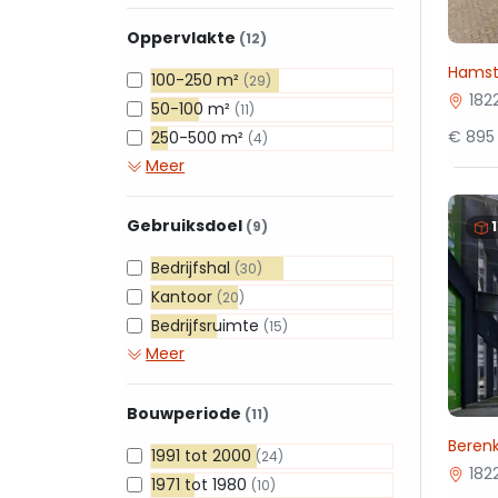
Oppervlakte
(12)
Hamst
100-250 m²
(29)
182
50-100 m²
(11)
€ 895 
250-500 m²
(4)
Meer
Gebruiksdoel
(9)
Bedrijfshal
(30)
Kantoor
(20)
Bedrijfsruimte
(15)
Meer
Bouwperiode
(11)
Beren
1991 tot 2000
(24)
182
1971 tot 1980
(10)