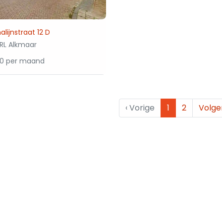
lijnstraat 12 D
2RL Alkmaar
50 per maand
‹
Vorige
1
2
Volg