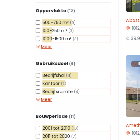
Oppervlakte
(12)
Albast
500-750 m²
(9)
181
100-250 m²
(3)
€ 39.
1000-1500 m²
(3)
Meer
Gebruiksdoel
(9)
Bedrijfshal
(11)
Kantoor
(7)
Bedrijfsruimte
(4)
Meer
Bouwperiode
(11)
Amethi
2001 tot 2010
(10)
181
2011 tot 2020
(7)