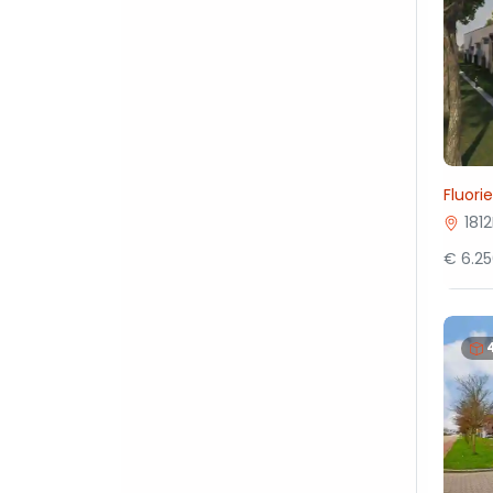
Fluori
181
€ 6.2