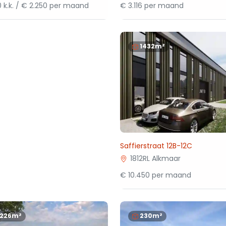
 k.k. / € 2.250 per maand
€ 3.116 per maand
1432m²
Saffierstraat 12B-12C
1812RL Alkmaar
€ 10.450 per maand
1226m²
230m²