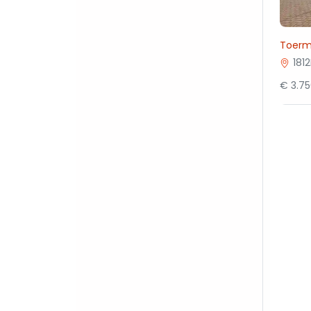
Toerma
181
€ 3.7