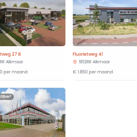
etweg 27 B
Fluorietweg 41
2RR Alkmaar
1812RR Alkmaar
50 per maand
€ 1.850 per maand
410m²