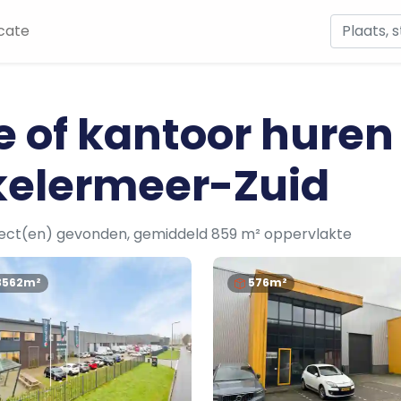
cate
e of kantoor huren
kelermeer-Zuid
ject(en) gevonden, gemiddeld 859 m² oppervlakte
3562m²
576m²