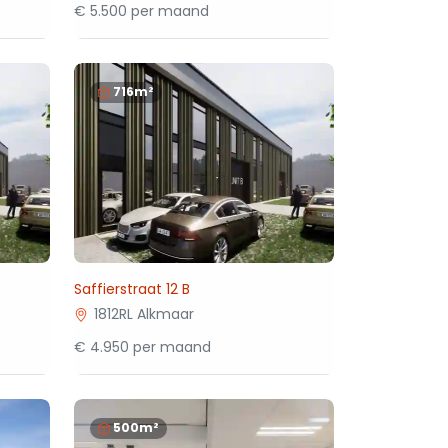
€ 5.500 per maand
716m²
Saffierstraat 12 B
1812RL Alkmaar
€ 4.950 per maand
500m²