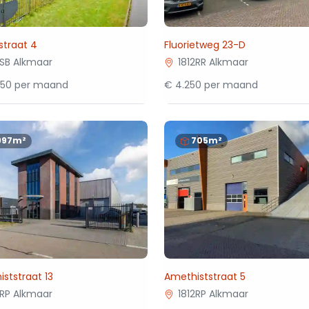
straat 4
Fluorietweg 23-D
2SB Alkmaar
1812RR Alkmaar
950 per maand
€ 4.250 per maand
997m²
705m²
ststraat 13
Amethiststraat 5
2RP Alkmaar
1812RP Alkmaar