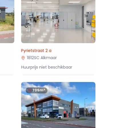
Pyrietstraat 2 a
1812SC Alkmaar
Huurprijs niet beschikbaar
705m²