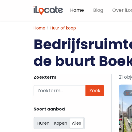
Home
Blog
Over iLo
Home
Huur of koop
Bedrijfsruimt
de buurt Boe
21 ob
Zoekterm
Zoek
Soort aanbod
Huren
Kopen
Alles