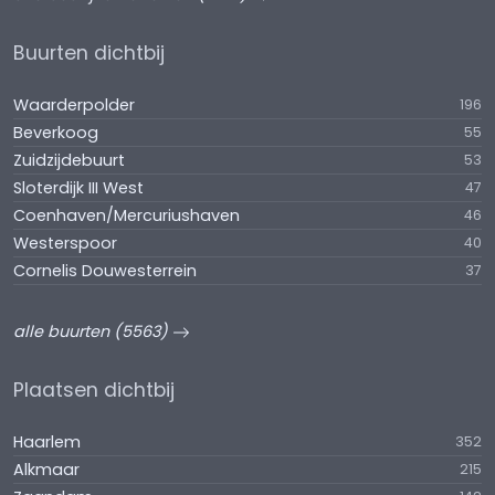
Buurten dichtbij
Waarderpolder
196
Beverkoog
55
Zuidzijdebuurt
53
Sloterdijk III West
47
Coenhaven/Mercuriushaven
46
Westerspoor
40
Cornelis Douwesterrein
37
alle buurten (5563)
Plaatsen dichtbij
Haarlem
352
Alkmaar
215