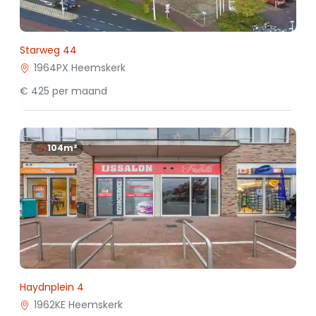
Starweg 44
1964PX Heemskerk
€ 425 per maand
104m²
Haydnplein 4
1962KE Heemskerk