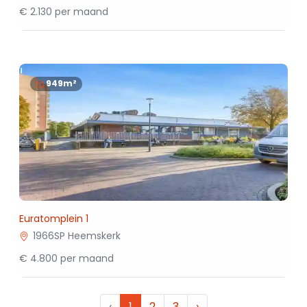
€ 2.130 per maand
949m²
Euratomplein 1
1966SP Heemskerk
€ 4.800 per maand
‹
1
2
3
›