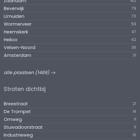
Zaandam
142
Beverwijk
79
IJmuiden
70
Wormerveer
59
Heemskerk
47
Heiloo
42
Velsen-Noord
36
Amsterdam
31
alle plaatsen (1469)
Straten dichtbij
Breestraat
21
De Trompet
14
Omweg
11
Stuwadoorstraat
11
Industrieweg
10