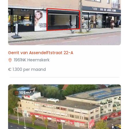
Gerrit van Assendelftstraat 22-A
1961NK Heemskerk
€ 1.300 per maand
105m²