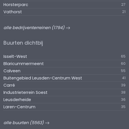
Horsterparc
27
Vathorst
21
alle bedrijventerreinen (1794)
Buurten dichtbij
Isselt-West
65
Blaricummermeent
60
Calveen
55
Buitengebied Leusden-Centrum West
41
Carré
39
Industrieterrein Soest
38
Leusderheide
36
Laren-Centrum
35
alle buurten (5563)