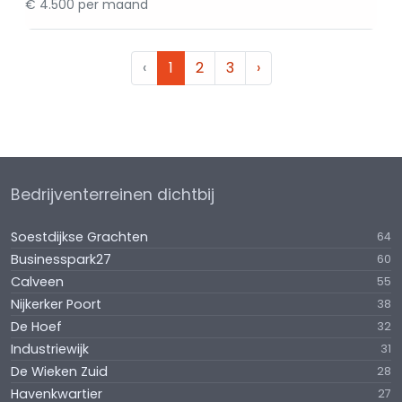
€ 4.500 per maand
‹
1
2
3
›
Bedrijventerreinen dichtbij
Soestdijkse Grachten
64
Businesspark27
60
Calveen
55
Nijkerker Poort
38
De Hoef
32
Industriewijk
31
De Wieken Zuid
28
Havenkwartier
27