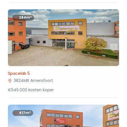
284m²
Spacelab 5
3824MR Amersfoort
€545.000 kosten koper
417m²