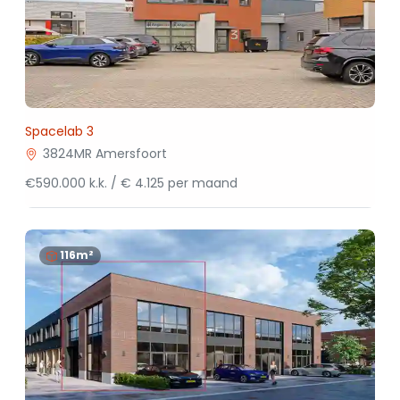
Spacelab 3
3824MR Amersfoort
€590.000 k.k. / € 4.125 per maand
116m²