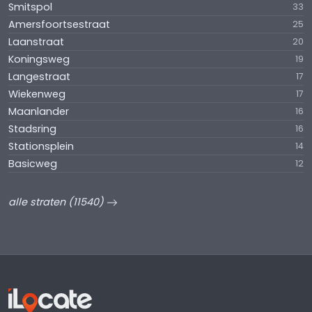
Smitspol
33
Amersfoortsestraat
25
Laanstraat
20
Koningsweg
19
Langestraat
17
Wiekenweg
17
Maanlander
16
Stadsring
16
Stationsplein
14
Basicweg
12
alle straten (11540)