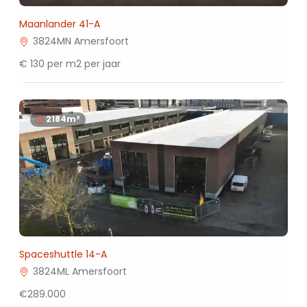
Maanlander 41-A
3824MN Amersfoort
€ 130 per m2 per jaar
2184m²
Spaceshuttle 14-A
3824ML Amersfoort
€289.000