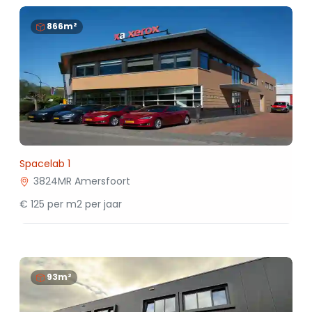
866m²
Spacelab 1
3824MR Amersfoort
€ 125 per m2 per jaar
93m²