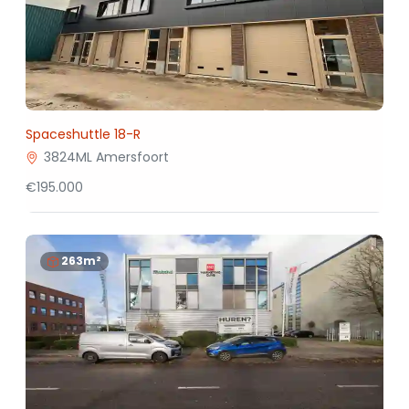
Spaceshuttle 18-R
3824ML Amersfoort
€195.000
263m²