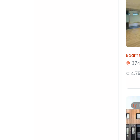
Baarns
374
€ 4.7