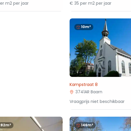
per m2 per jaar
€ 35 per m2 per jaar
10m²
Kampstraat 8
3741AR Baarn
Vraagprijs niet beschikbaar
282m²
146m²