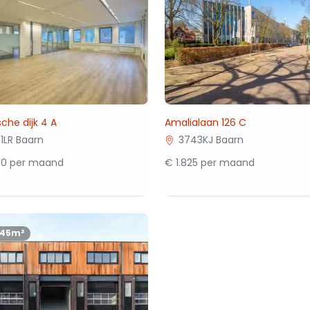
che dijk 4 A
Amalialaan 126 C
1LR Baarn
3743KJ Baarn
50 per maand
€ 1.825 per maand
145m²