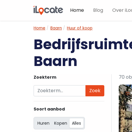
Home
Blog
Over iLo
Home
Baarn
Huur of koop
Bedrijfsruimt
Baarn
70 ob
Zoekterm
Zoek
Soort aanbod
Huren
Kopen
Alles