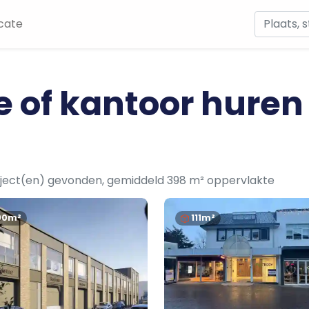
cate
e of kantoor huren
ject(en) gevonden, gemiddeld 398 m² oppervlakte
90m²
111m²