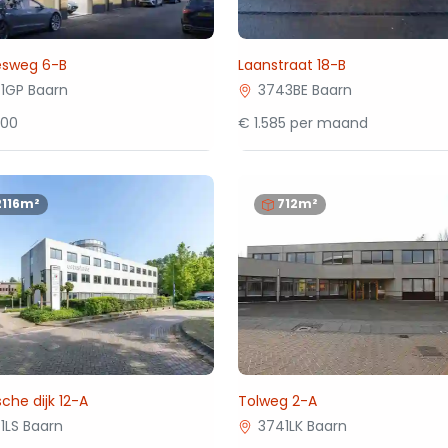
sweg 6-B
Laanstraat 18-B
1GP Baarn
3743BE Baarn
500
€ 1.585 per maand
2116m²
712m²
che dijk 12-A
Tolweg 2-A
1LS Baarn
3741LK Baarn