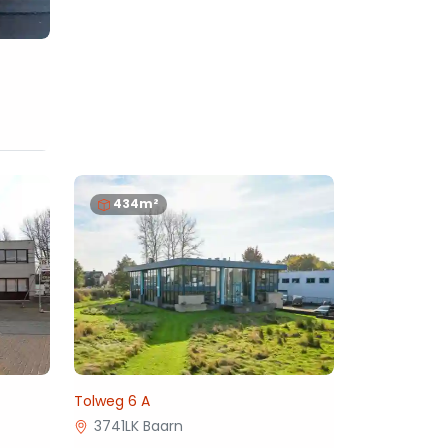
434m²
Tolweg 6 A
3741LK Baarn