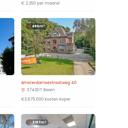
€ 2.250 per maand
885m²
Amsterdamsestraatweg 40
3743DT Baarn
€2.675.000 kosten koper
3187m²