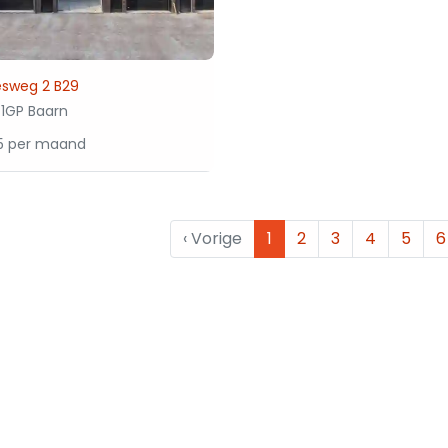
sweg 2 B29
1GP Baarn
25 per maand
‹
Vorige
1
2
3
4
5
6