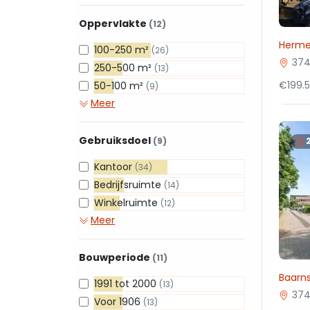
Oppervlakte
(12)
Herme
100-250 m²
(26)
374
250-500 m²
(13)
€199.
50-100 m²
(9)
Meer
Gebruiksdoel
(9)
Kantoor
(34)
Bedrijfsruimte
(14)
Winkelruimte
(12)
Meer
Bouwperiode
(11)
Baarns
1991 tot 2000
(13)
374
Voor 1906
(13)