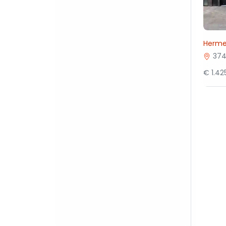
Herme
374
€ 1.4