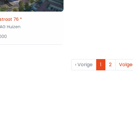
traat 76 *
1AG Huizen
000
‹
Vorige
1
2
Volg