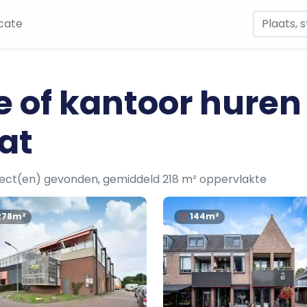
cate
e of kantoor huren
at
ject(en) gevonden, gemiddeld 218 m² oppervlakte
278m²
144m²