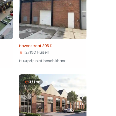
Havenstraat 305 D
1271GD Huizen
Huurprijs niet beschikbaar
375m²