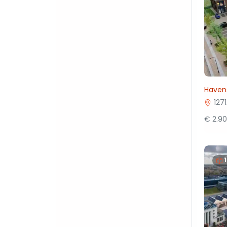
Haven
127
€ 2.9