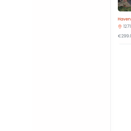
Havens
127
€299.