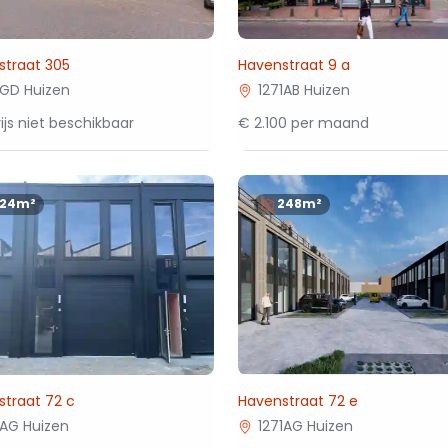
straat 305
Havenstraat 9 a
1GD Huizen
1271AB Huizen
ijs niet beschikbaar
€ 2.100 per maand
124m²
248m²
traat 72 c
Havenstraat 72 e
1AG Huizen
1271AG Huizen