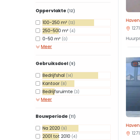
Oppervlakte
(12)
Haven
100-250 m²
(13)
127
250-500 m²
(4)
Huurpr
0-50 m²
(0)
Meer
Gebruiksdoel
(9)
Bedrijfshal
(14)
Kantoor
(8)
Bedrijfsruimte
(3)
Meer
Bouwperiode
(11)
Havens
Na 2020
(9)
127
2001 tot 2010
(4)