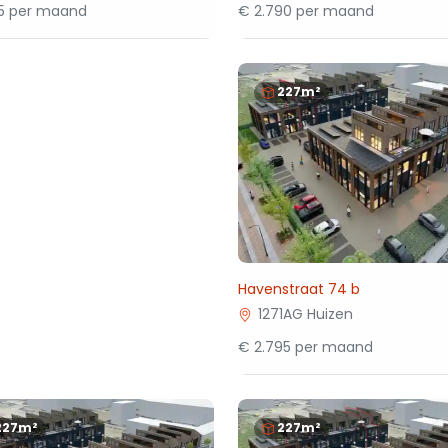
95 per maand
€ 2.790 per maand
227m²
Havenstraat 74 b
1271AG Huizen
€ 2.795 per maand
227m²
227m²