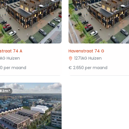
straat 74 A
Havenstraat 74 G
1AG Huizen
1271AG Huizen
00 per maand
€ 2.650 per maand
182m²