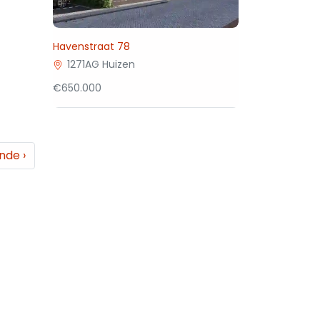
Havenstraat 78
1271AG Huizen
€650.000
ende
›