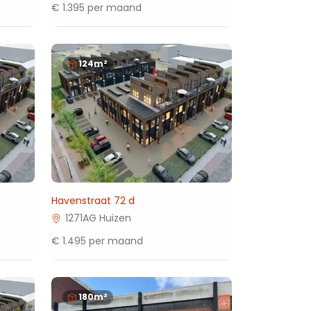
€ 1.395 per maand
124m²
Havenstraat 72 d
1271AG Huizen
€ 1.495 per maand
180m²