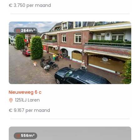
€ 3.750 per maand
264m²
Nieuweweg 6 c
1251LJ Laren
€ 9.167 per maand
556m²