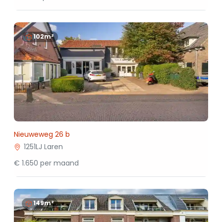
102m²
Nieuweweg 26 b
1251LJ Laren
€ 1.650 per maand
149m²