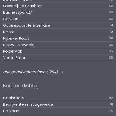
Soestdijkse Grachten
65
Businesspark27
60
Calveen
55
Gooisepoort 1e & 2e fase
51
Noord
49
Nijkerker Poort
38
Nieuw Overvecht
36
Poldervlak
35
Verrijn Stuart
35
alle bedrijventerreinen (1794)
Buurten dichtbij
Gooisekant
92
Bedrijventerrein Lageweide
81
De Vaart
75