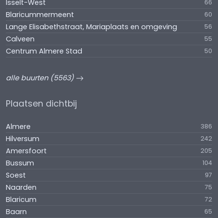
Isselt-West
66
Blaricummermeent
60
Lange Elisabethstraat, Mariaplaats en omgeving
56
Calveen
55
Centrum Almere Stad
50
alle buurten (5563)
Plaatsen dichtbij
Almere
386
Hilversum
242
Amersfoort
205
Bussum
104
Soest
97
Naarden
75
Blaricum
72
Baarn
65