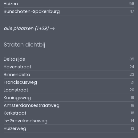
Huizen
58
Bunschoten-Spakenburg
47
alle plaatsen (1469)
Straten dichtbij
Deltazijde
35
Havenstraat
24
Binnendelta
23
Franciscusweg
21
Laanstraat
20
Koningsweg
19
Amsterdamsestraatweg
18
Kerkstraat
16
's-Gravelandseweg
14
Huizerweg
13