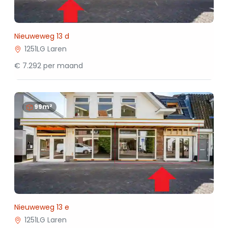
Nieuweweg 13 d
1251LG Laren
€ 7.292 per maand
99m²
Nieuweweg 13 e
1251LG Laren