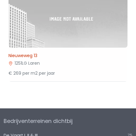
Nieuweweg 13
1251LG Laren
€ 269 per m2 per jaar
Bedrijventerreinen dichtbij
De Vaart I, II & III
75