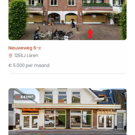
Nieuweweg 6-c
1251LJ Laren
€ 5.000 per maand
441m²