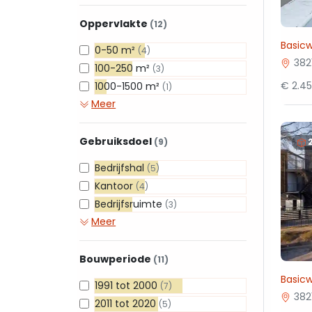
Oppervlakte
(12)
Basicw
0-50 m²
(4)
382
100-250 m²
(3)
€ 2.4
1000-1500 m²
(1)
Meer
Gebruiksdoel
(9)
Bedrijfshal
(5)
Kantoor
(4)
Bedrijfsruimte
(3)
Meer
Bouwperiode
(11)
Basic
1991 tot 2000
(7)
382
2011 tot 2020
(5)