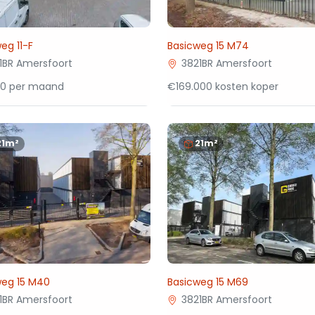
eg 11-F
Basicweg 15 M74
1BR Amersfoort
3821BR Amersfoort
50 per maand
€169.000 kosten koper
21m²
21m²
weg 15 M40
Basicweg 15 M69
1BR Amersfoort
3821BR Amersfoort