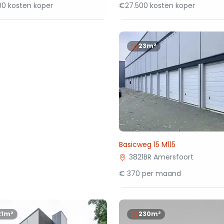
00 kosten koper
€27.500 kosten koper
23m²
Basicweg 15 M115
3821BR Amersfoort
€ 370 per maand
21m²
230m²