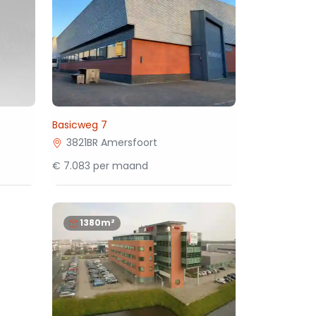
Basicweg 7
3821BR Amersfoort
€ 7.083 per maand
1380m²