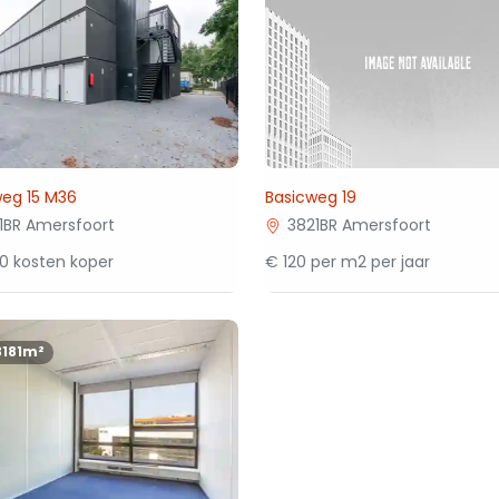
weg 15 M36
Basicweg 19
1BR Amersfoort
3821BR Amersfoort
0 kosten koper
€ 120 per m2 per jaar
3181m²