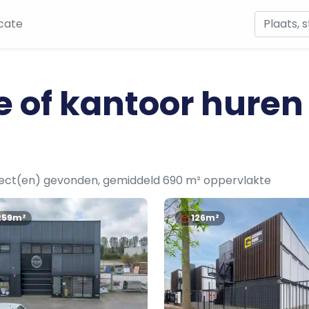
cate
e of kantoor huren
ject(en) gevonden, gemiddeld 690 m² oppervlakte
259m²
126m²