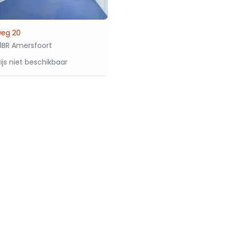
weg 20
1BR Amersfoort
ijs niet beschikbaar