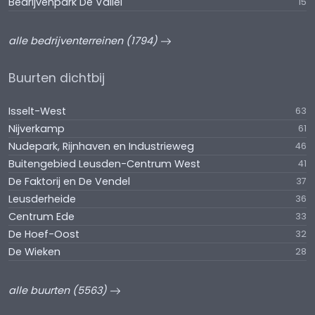
Bedrijvenpark De Vallei
15
alle bedrijventerreinen (1794)
Buurten dichtbij
Isselt-West
63
Nijverkamp
61
Nudepark, Rijnhaven en Industrieweg
46
Buitengebied Leusden-Centrum West
41
De Faktorij en De Vendel
37
Leusderheide
36
Centrum Ede
33
De Hoef-Oost
32
De Wieken
28
alle buurten (5563)