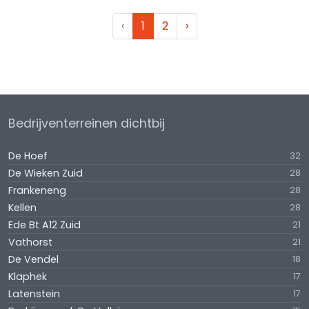
‹
1
2
›
Bedrijventerreinen dichtbij
De Hoef
32
De Wieken Zuid
28
Frankeneng
28
Kellen
28
Ede Bt A12 Zuid
21
Vathorst
21
De Vendel
18
Klaphek
17
Latenstein
17