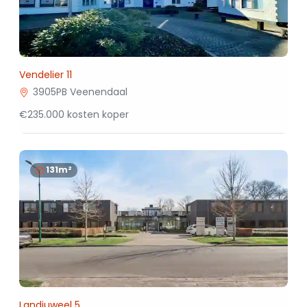
Vendelier 11
3905PB Veenendaal
€235.000 kosten koper
131m²
Landjuweel 5