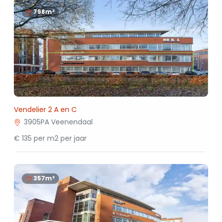
798m²
Vendelier 2 A en C
3905PA Veenendaal
€ 135 per m2 per jaar
357m²