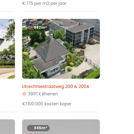
€ 175 per m2 per jaar
882m²
Utrechtsestraatweg 200 & 200A
3911TX Rhenen
€1.100.000 kosten koper
345m²