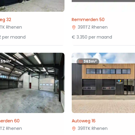
eg 32
Remmerden 50
1TK Rhenen
3911TZ Rhenen
32 per maand
€ 3.350 per maand
255m²
363m²
erden 60
Autoweg 16
1TZ Rhenen
3911TK Rhenen