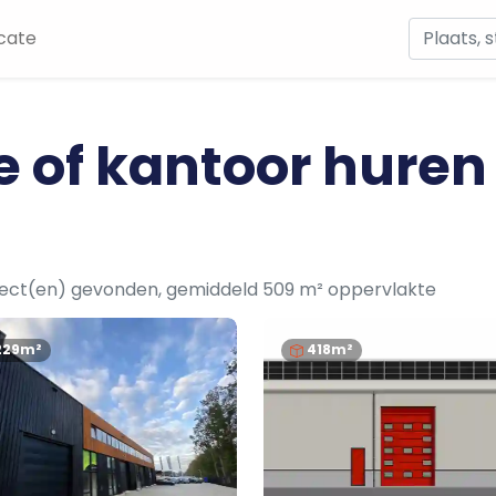
cate
e of kantoor huren
ject(en) gevonden, gemiddeld 509 m² oppervlakte
229m²
418m²