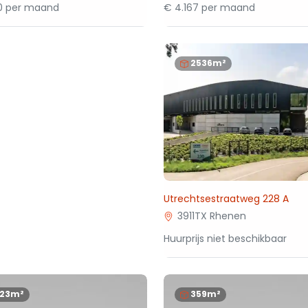
00 per maand
€ 4.167 per maand
2536m²
Utrechtsestraatweg 228 A
3911TX Rhenen
Huurprijs niet beschikbaar
123m²
359m²