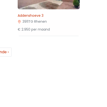
Addenshoeve 3
3911TG Rhenen
€ 2.950 per maand
ende
›