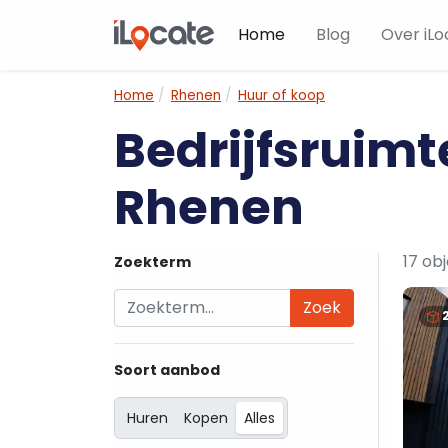
Home
Blog
Over iLo
Home
Rhenen
Huur of koop
Bedrijfsruimt
Rhenen
17 ob
Zoekterm
Zoek
Soort aanbod
Huren
Kopen
Alles