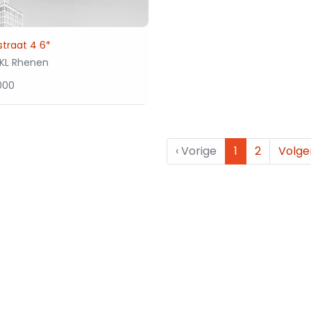
traat 4 6*
1KL Rhenen
000
‹
Vorige
1
2
Volg