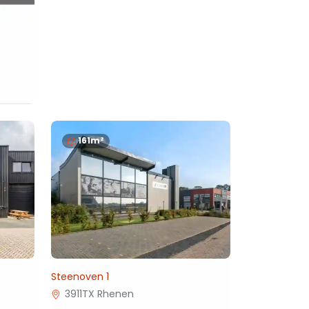
161m²
Steenoven 1
3911TX Rhenen