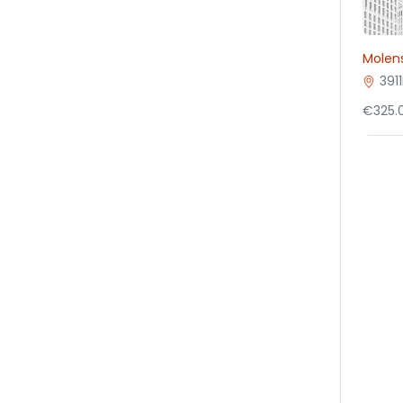
Molens
391
€325.