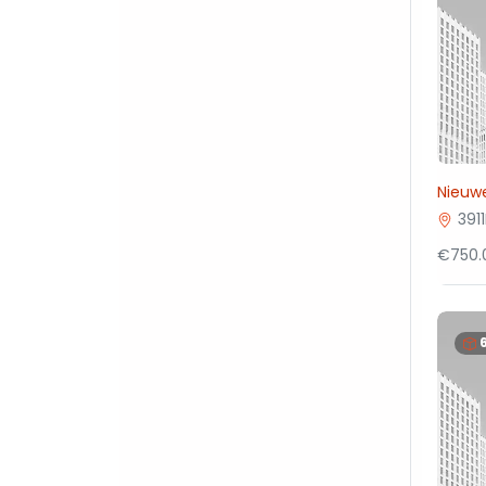
Nieuw
391
€750.