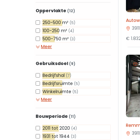
Oppervlakte
(12)
Autow
250-500 m²
(5)
391
100-250 m²
(4)
€ 1.8
500-750 m²
(3)
Meer
Gebruiksdoel
(9)
Bedrijfshal
(7)
Bedrijfsruimte
(5)
Winkelruimte
(5)
Meer
Bouwperiode
(11)
Remm
2011 tot 2020
(4)
391
1931 tot 1944
(3)