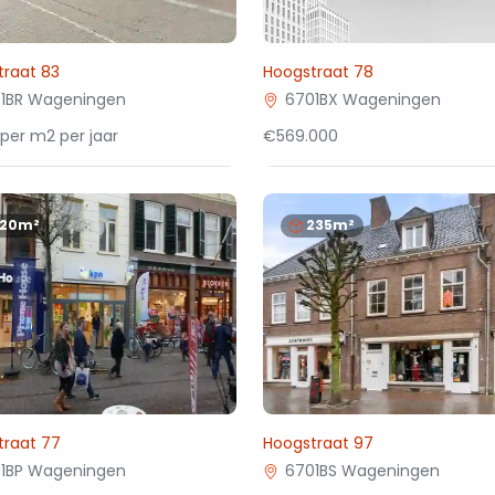
traat 83
Hoogstraat 78
1BR Wageningen
6701BX Wageningen
per m2 per jaar
€569.000
120m²
235m²
traat 77
Hoogstraat 97
1BP Wageningen
6701BS Wageningen