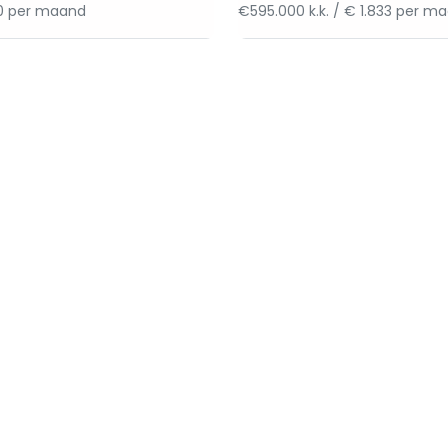
50 per maand
€595.000 k.k. / € 1.833 per m