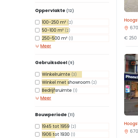
Oppervlakte
(12)
Hoogs
100-250 m²
(2)
670
50-100 m²
(2)
€ 250 
250-500 m²
(1)
Meer
Gebruiksdoel
(9)
Winkelruimte
(3)
Winkel met showroom
(2)
Bedrijfsruimte
(1)
Meer
Bouwperiode
(11)
Hoogs
1945 tot 1959
(2)
670
1906 tot 1930
(1)