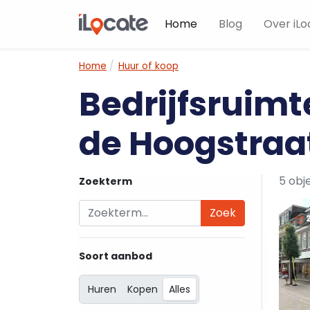
Home
Blog
Over iLo
Home
Huur of koop
Bedrijfsruimt
de Hoogstraa
5 obj
Zoekterm
Zoek
Soort aanbod
Huren
Kopen
Alles