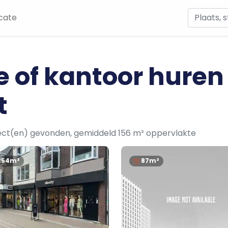
cate
e of kantoor huren
t
ect(en) gevonden, gemiddeld 156 m² oppervlakte
254m²
87m²