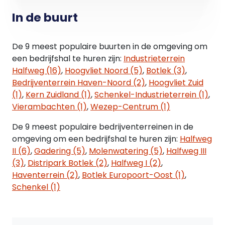
meetinstructie is bedoeld om een meer
eenduidige manier van meten toe te passen voor
In de buurt
het geven van een indicatie van de
gebruiksoppervlakte. De meetinstructie sluit
De 9 meest populaire buurten in de omgeving om
verschillen in meetuitkomsten niet volledig uit,
een bedrijfshal te huren zijn:
Industrieterrein
door bijvoorbeeld interpretatieverschillen,
Halfweg (16)
,
Hoogvliet Noord (5)
,
Botlek (3)
,
afrondingen of beperkingen bij het uitvoeren van
Bedrijventerrein Haven-Noord (2)
,
Hoogvliet Zuid
de meting.
(1)
,
Kern Zuidland (1)
,
Schenkel-Industrieterrein (1)
,
Vierambachten (1)
,
Wezep-Centrum (1)
De 9 meest populaire bedrijventerreinen in de
omgeving om een bedrijfshal te huren zijn:
Halfweg
II (6)
,
Gadering (5)
,
Molenwatering (5)
,
Halfweg III
(3)
,
Distripark Botlek (2)
,
Halfweg I (2)
,
Haventerrein (2)
,
Botlek Europoort-Oost (1)
,
Schenkel (1)