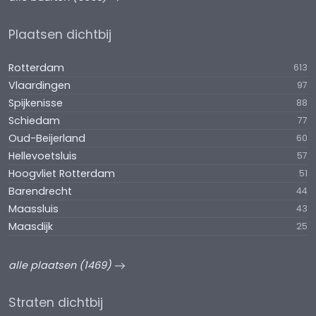
Plaatsen dichtbij
Rotterdam
613
Vlaardingen
97
Spijkenisse
88
Schiedam
77
Oud-Beijerland
60
Hellevoetsluis
57
Hoogvliet Rotterdam
51
Barendrecht
44
Maassluis
43
Maasdijk
25
alle plaatsen (1469)
Straten dichtbij