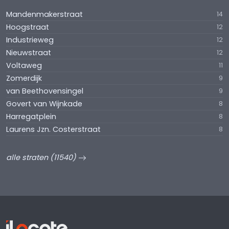
Mandenmakerstraat
14
Hoogstraat
12
Industrieweg
12
Nieuwstraat
12
Voltaweg
11
Zomerdijk
9
van Beethovensingel
9
Govert van Wijnkade
8
Harregatplein
8
Laurens Jzn. Costerstraat
8
alle straten (11540)