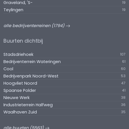
Graveland, 'S-
19
Teylingen
19
alle bedrijventerreinen (1794)
Buurten dichtbij
Stadsdriehoek
107
Bedrijventerrein Wateringen
61
Cool
60
Bedrijvenpark Noord-West
53
Hoogvliet Noord
47
Spaanse Polder
41
Nieuwe Werk
38
Industrieterrein Halfweg
36
Waalhaven Zuid
35
alle buurten (5563)