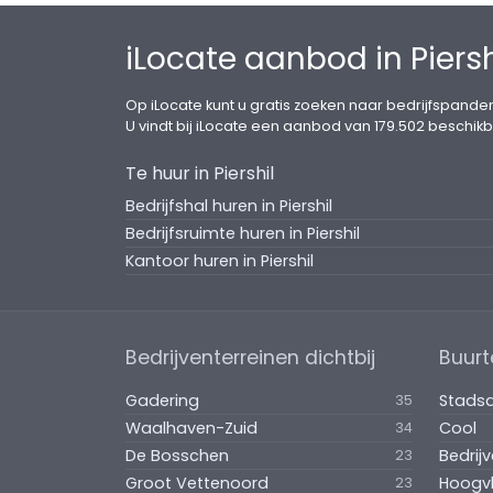
iLocate aanbod in Piersh
Op iLocate kunt u gratis zoeken naar bedrijfspanden
U vindt bij iLocate een aanbod van 179.502 beschikb
Te huur in Piershil
Bedrijfshal huren in Piershil
Bedrijfsruimte huren in Piershil
Kantoor huren in Piershil
Bedrijventerreinen dichtbij
Buurt
Gadering
Stadsd
35
Waalhaven-Zuid
Cool
34
De Bosschen
Bedrij
23
Groot Vettenoord
Hoogvl
23