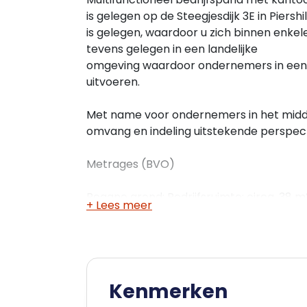
is gelegen op de Steegjesdijk 3E in Piers
is gelegen, waardoor u zich binnen enkel
tevens gelegen in een landelijke
omgeving waardoor ondernemers in een 
uitvoeren.
Met name voor ondernemers in het midden
omvang en indeling uitstekende perspec
Metrages (BVO)
Begane grond: Bedrijfsruimte: circa. 38 m
+ Lees meer
Entresolvloer: circa. 35 m2
1e verdieping: Kantoorruimte: circa. 76 m
Kenmerken
Parkeren