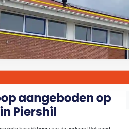
koop aangeboden op
in Piershil
oorruimte beschikbaar voor de verkoop! Het pand