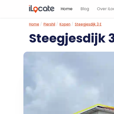
Home
Blog
Over iLo
Home
Piershil
Kopen
Steegjesdijk 3 E
Steegjesdijk 