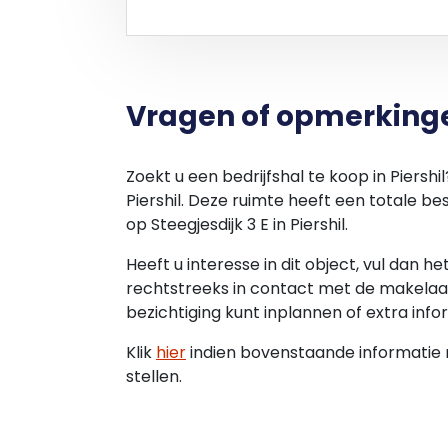
geen rechten worden ontleend.
====================
Alle beschikbare informatie ontvangen?
Vragen of opmerking
Benieuwd naar alle beschikbare informat
Vraag dan nu, onder de grote contactbut
Zoekt u een bedrijfshal te koop in Piersh
Piershil aan en ontvang de objectbrochur
Piershil. Deze ruimte heeft een totale b
u ook direct een geheel vrijblijvende be
op Steegjesdijk 3 E in Piershil.
inplannen.
Heeft u interesse in dit object, vul dan h
rechtstreeks in contact met de makelaar
bezichtiging kunt inplannen of extra info
Klik
hier
indien bovenstaande informatie ni
stellen.