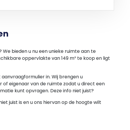
en
ie over het bedrijfspand met kantoorruimte?
ton, de gratis objectbrochure van Steegjesdijk 3E
il? We bieden u nu een unieke ruimte aan te
e binnen 5 minuten in uw mailbox. Uiteraard kunt
eschikbare oppervlakte van 149 m² te koop en ligt
zichtiging met de beheerder van het bedrijfspand
et aanvraagformulier in. Wij brengen u
 of eigenaar van de ruimte zodat u direct een
rmatie kunt opvragen. Deze info niet juist?
et juist is en u ons hiervan op de hoogte wilt