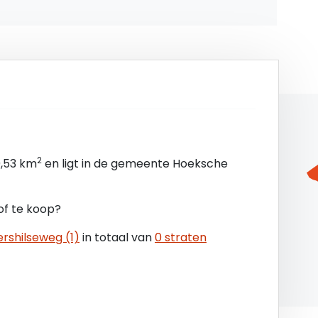
garantie van 10% van de koopsom. De koper dient
ntbindende voorwaarden bij de desbetreffende
2
0,53 km
en ligt in de gemeente Hoeksche
 of te koop?
ershilseweg (1)
in totaal van
0 straten
 de eigenaar.
met de grootst mogelijke zorgvuldigheid is
r BV niet aansprakelijk te stellen voor onjuiste of
icatie vermeld staan. Aan deze gegevens kunnen