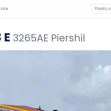
cate
3 E
3265AE Piershil