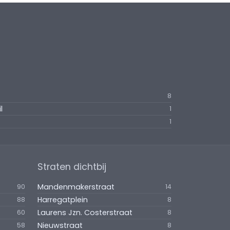
8
l
1
1
Straten dichtbij
Mandenmakerstraat
90
14
Harregatplein
88
8
Laurens Jzn. Costerstraat
60
8
Nieuwstraat
58
8