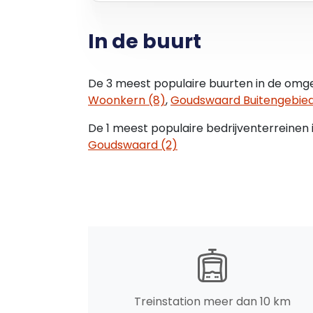
- Betonvloer
- Brandpreventiemiddelen
In de buurt
- Camerabeveiliging
- Hardhouten kozijnen met dubbele begl
- Internet-/telefonieaansluiting
De 3 meest populaire buurten in de omgev
- Krachtstroom
Woonkern (8)
,
Goudswaard Buitengebied
- Overheaddeur
- Pantry
De 1 meest populaire bedrijventerreinen 
- PVC vloer
Goudswaard (2)
- Stucwerkwanden
- TL-verlichting
- Toiletruimte
- Zonnepanelen
Kadastrale gegevens
Gemeente: Piershil
Sectie: C
Treinstation meer dan 10 km
Nummer: 2175