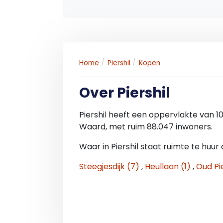
Appartementsindex: 5
Koopcondities
Vraagprijs: € 299.000,- k.k. excl. BTW.
Home
Piershil
Kopen
Zekerheidstelling: Waarborgsom of bank
Over Piershil
deze 2 weken ná het vervallen van de o
notaris te deponeren.
Piershil heeft een oppervlakte van 1
Waard, met ruim 88.047 inwoners.
Aanvaarding: Per direct
Waar in Piershil staat ruimte te huur
Goedkeuring
Steegjesdijk (7)
,
Heullaan (1)
,
Oud Pi
Bovenstaande is onder finaal voorbehoud
Disclaimer: Ondanks dat deze publicatie 
samengesteld is de Online Bedrijfsmakelaa
onvolledige informatie die in deze publ