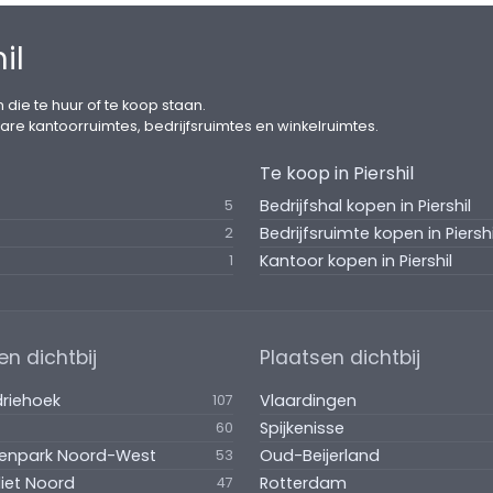
il
 die te huur of te koop staan.
are kantoorruimtes, bedrijfsruimtes en winkelruimtes.
Te koop in Piershil
Bedrijfshal kopen in Piershil
5
Bedrijfsruimte kopen in Piershi
2
Kantoor kopen in Piershil
1
en dichtbij
Plaatsen dichtbij
riehoek
Vlaardingen
107
Spijkenisse
60
venpark Noord-West
Oud-Beijerland
53
iet Noord
Rotterdam
47