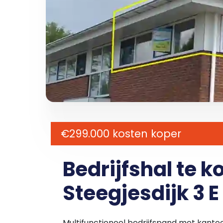
€299.000 kosten koper
Bedrijfshal te 
Steegjesdijk 3 E 
Multifunctioneel bedrijfspand met kant