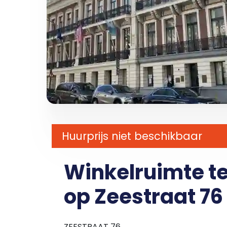
Huurprijs niet beschikbaar
Winkelruimte t
op Zeestraat 76
ZEESTRAAT 76