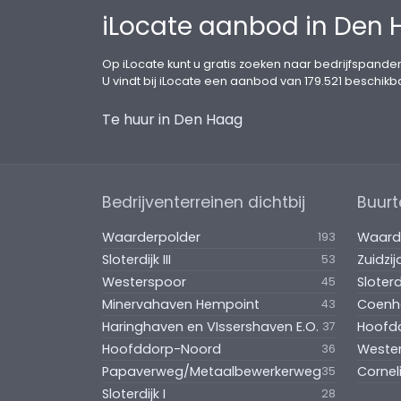
iLocate aanbod in Den
VOORBEHOUD
Goedkeuring verhuurder
Op iLocate kunt u gratis zoeken naar bedrijfspanden
U vindt bij iLocate een aanbod van 179.521 beschikb
COURTAGE
Te huur in Den Haag
Prismaat Makelaars O.G. / B.V. treedt op 
Als huurder bent u Prismaat Makelaars O.
Bedrijventerreinen dichtbij
Buurt
Waarderpolder
Waard
193
Sloterdijk III
Zuidzi
53
Westerspoor
Sloterd
45
Minervahaven Hempoint
Coenh
43
Haringhaven en VIssershaven E.O.
Hoofd
37
Hoofddorp-Noord
Weste
36
Papaverweg/Metaalbewerkerweg
Cornel
35
Sloterdijk I
28