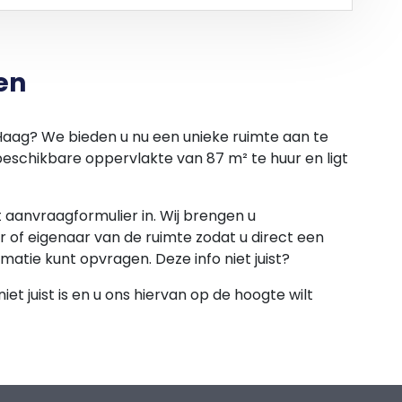
ad van Onroerende zaken (ROZ) met algemene
en
 Haag? We bieden u nu een unieke ruimte aan te
lgens consumentenprijsindex (CIP) reeks Alle
beschikbare oppervlakte van 87 m² te huur en ligt
raal Bureau voor Statistiek ( CBS)
et aanvraagformulier in. Wij brengen u
 of eigenaar van de ruimte zodat u direct een
rmatie kunt opvragen. Deze info niet juist?
ootte van drie maanden huur.
et juist is en u ons hiervan op de hoogte wilt
gielabel beschikbaar