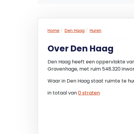
U kunt bij de gemeente Beverwijk, afdel
en naar de
mogelijkheden van de vestiging of u kunt
Home
Den Haag
Huren
PARKEREN
Parkeermogelijkheden op openbare gro
Over Den Haag
SERVICEKOSTEN
Den Haag heeft een oppervlakte van
Geen servicekosten van toepassing
Gravenhage, met ruim 548.320 inwon
BTW
Waar in Den Haag staat ruimte te hu
Geen BTW van toepassing.
in totaal van
0 straten
HUURBETALING
Per maand bij vooruitbetaling
HUURTERMIJN
In overleg