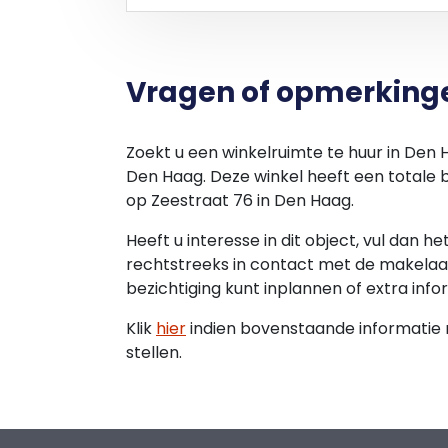
HUUROVEREENKOMST
Conform het standaardmodel van de Ra
bepalingen en
Vragen of opmerking
bijzondere bepalingen vanuit verhuurder.
HUURAANPASSING
Zoekt u een winkelruimte te huur in Den
Jaarlijks op basis van het indexcijfer vo
Den Haag. Deze winkel heeft een totale 
Huishoudens
op Zeestraat 76 in Den Haag.
( 2015=100 ), gepubliceerd door het Cent
Heeft u interesse in dit object, vul dan h
rechtstreeks in contact met de makelaar
ZEKERHEIDSSTELLING
bezichtiging kunt inplannen of extra info
Een waarborgsom of bankgarantie ter gr
Klik
hier
indien bovenstaande informatie ni
ENERGIELABEL
stellen.
Van het aangeboden object is geen ener
AANVAARDING
In overleg