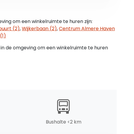
 ( g/ w/ e )
ving om een winkelruimte te huren zijn:
buurt (2)
,
Wijkerbaan (2)
,
Centrum Almere Haven
(1)
 in de omgeving om een winkelruimte te huren
mmingsplan Woongebied West van de gemeente
n:
Bushalte <2 km