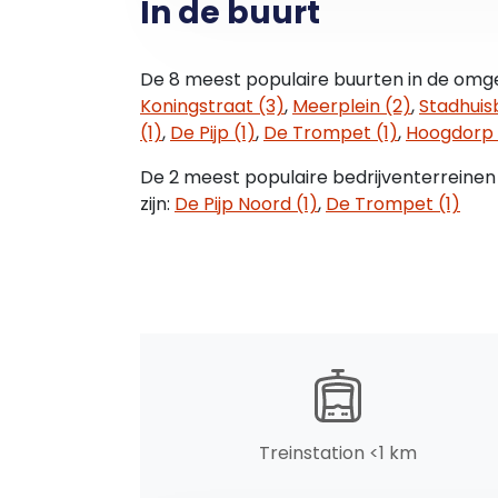
In de buurt
VOORZIENINGEN :
Het pand beschikt over eigen nutsmeters
C.V.- ketel aanwezig (begin 2019)
De 8 meest populaire buurten in de omge
Koningstraat (3)
,
Meerplein (2)
,
Stadhuis
OPPERVLAKTE
(1)
,
De Pijp (1)
,
De Trompet (1)
,
Hoogdorp 
Ca 87 m2
De 2 meest populaire bedrijventerreinen
KADASTER
zijn:
De Pijp Noord (1)
,
De Trompet (1)
Beverwijk, sectie A, nummer 11407 A1
BESTEMMING
Bestemming is gemengd volgens beste
Beverwijk en
voorziet o.a. in de volgende mogelijkhede
Detailhandelsbedrijven
Dienstverlenende bedrijven
Kantoren en/of praktijkruimten
Treinstation <1 km
Horeca (categorie 2)