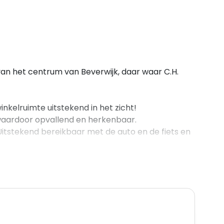
an het centrum van Beverwijk, daar waar C.H.
inkelruimte uitstekend in het zicht!
waardoor opvallend en herkenbaar.
 Uitstekend bereikbaar met de auto en de fiets en
9 en A-22
 u hierbij aan :