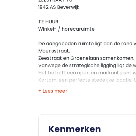
1942 AS Beverwijk
TE HUUR :
Winkel- / horecaruimte
De aangeboden ruimte ligt aan de rand v
Moensstraat,
Zeestraat en Groenelaan samenkomen.
Vanwege de strategische ligging ligt de w
Het betreft een open en markant punt 
Kortom, een perfecte stedelijke locatie.
op steenworp
+ Lees meer
afstand van NS-station, uitvalswegen A-
HUURPRIJS :
€ 1.495,- per maand
Kenmerken
Opstelling van verhuurder is flexibel, denkt