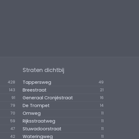
Straten dichtbij
Tappersweg
428
49
Breestraat
143
21
Generaal Cronjéstraat
91
16
De Trompet
79
14
Omweg
70
11
Rijksstraatweg
59
11
Stuwadoorstraat
47
11
Wateringweg
42
11