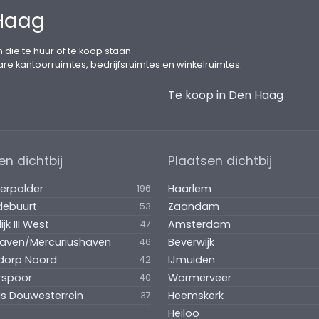
 Haag
 die te huur of te koop staan.
are kantoorruimtes, bedrijfsruimtes en winkelruimtes.
Te koop in Den Haag
voor de verhurende partij.
G/ B.V. geen courtage of kosten verschuldigd.
en dichtbij
Plaatsen dichtbij
erpolder
Haarlem
196
jdebuurt
Zaandam
53
ijk III West
Amsterdam
47
aven/Mercuriushaven
Beverwijk
46
dorp Noord
IJmuiden
42
rspoor
Wormerveer
40
is Douwesterrein
Heemskerk
37
Heiloo