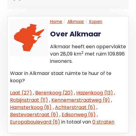
Parkeren
Parkeren kan gratis op manddelig terrein.
Home
Alkmaar
Kopen
Bestemmingsplan
Over Alkmaar
Bij de gemeente Alkmaar valt de onroerende zaak
in het vigerende bestemmingsplan: ‘Beverkoog‘,
Alkmaar heeft een oppervlakte
vastgesteld bij Raadsbesluit van 18 oktober 2012.
2
van 28,09 km
met ruim 109.896
inwoners.
Op grond van artikel 3 van dit bestemmingsplan is
de enkelbestemming van de locatie: ‘Bedrijf‘.
Waar in Alkmaar staat ruimte te huur of te
koop?
De voor 'Bedrijf ' aangewezen gronden zijn
Laat (27)
,
Berenkoog (20)
,
Hazenkoog (13)
,
bestemd:
Robijnstraat (11)
,
Kennemerstraatweg (9)
,
a. een bedrijf en/of het uitoefenen van
Hamsterkoog (8)
,
Achterstraat (6)
,
bedrijfsmatige activiteiten die staan vermeld in de
Bestevaerstraat (6)
,
Edisonweg (6)
,
categorieën 1 tot en met 4 van de Staat van
Europaboulevard (6)
in totaal van
0 straten
bedrijfsactiviteiten (Bijlage 1);
b. solitaire kantoren, met een maximale