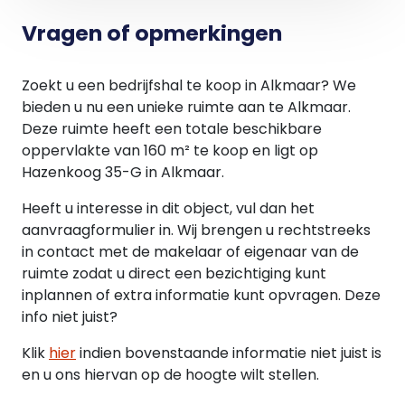
oppervlakte van 750 m², mits deze geen sterke
publiekaantrekkende werking c.q. baliefunctie
Vragen of opmerkingen
hebben, waarbij een maximum oppervlak van
3000 m² aan kantoorunits per gebouw geldt;
Zoekt u een bedrijfshal te koop in Alkmaar? We
c. bedrijfsgebonden kantoorvoorzieningen,
bieden u nu een unieke ruimte aan te Alkmaar.
gemaximeerd tot 50% van het bruto
Deze ruimte heeft een totale beschikbare
vloeroppervlak van de hoofdfunctie en een
oppervlakte van 160 m² te koop en ligt op
maximale bruto vloeroppervlak van 2000 m² per
Hazenkoog 35-G in Alkmaar.
bedrijf;
d. dienstverlening;
Heeft u interesse in dit object, vul dan het
e. perifere detailhandel in ABC-goederen;
aanvraagformulier in. Wij brengen u rechtstreeks
f. perifere detailhandel tot 1500 m2
in contact met de makelaar of eigenaar van de
winkelvloeroppervlak (wvo);
ruimte zodat u direct een bezichtiging kunt
g. ondergeschikte detailhandel, al dan niet in
inplannen of extra informatie kunt opvragen. Deze
combinatie met reparatiewerkzaamheden,
info niet juist?
gemaximeerd tot 20% van het totale bruto
vloeroppervlak van de hoofdfunctie, met een
Klik
hier
indien bovenstaande informatie niet juist is
maximale omvang van 100 m²
en u ons hiervan op de hoogte wilt stellen.
winkelvloeroppervlak (wvo), mits de detailhandel