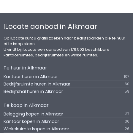
gerelateerd is aan de hoofdfunctie;
h. een webwinkel;
i. medische voorzieningen;
iLocate aanbod in Alkmaar
j. een bedrijfswoning, ter plaatse van de aanduiding
'bedrijfswoning';
Op iLocate kunt u gratis zoeken naar bedrijfspanden die te huur
k. een horecabedrijf van categorie 4, ter plaatse
of te koop staan.
van de aanduiding 'horeca van categorie 4';
U vindt bij iLocate een aanbod van 179.502 beschikbare
l. een verkooppunt voor motorbrandstoffen
kantoorruimtes, bedrijfsruimtes en winkelruimtes.
zonder lpg, ter plaatse van de aanduiding
Te huur in Alkmaar
'verkooppunt motorbrandstoffen zonder lpg';
m. een kindercentrum, ter plaatse van de
Kantoor huren in Alkmaar
107
aanduiding 'maatschappelijk';
Bedrijfsruimte huren in Alkmaar
60
n. een sportschool, ter plaatse van de aanduiding
Bedrijfshal huren in Alkmaar
59
'sportcentrum';
met de daarbij behorende:
Te koop in Alkmaar
Belegging kopen in Alkmaar
37
o. bouwwerken;
Kantoor kopen in Alkmaar
36
p. aan- en uitbouwen;
Winkelruimte kopen in Alkmaar
26
q. tuinen, erven en terreinen;