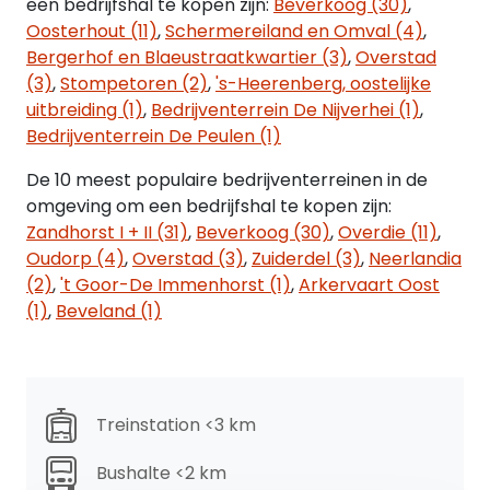
een bedrijfshal te kopen zijn:
Beverkoog (30)
,
Het verkochte
Oosterhout (11)
,
Schermereiland en Omval (4)
,
Hazenkoog 35G, 1822 BS te Alkmaar
Bergerhof en Blaeustraatkwartier (3)
,
Overstad
(3)
,
Stompetoren (2)
,
's-Heerenberg, oostelijke
Kadastrale aanduiding
uitbreiding (1)
,
Bedrijventerrein De Nijverhei (1)
,
Gemeente: Alkmaar
Bedrijventerrein De Peulen (1)
Sectie: M
Nummer: 798
De 10 meest populaire bedrijventerreinen in de
Grootte: 71 m2
omgeving om een bedrijfshal te kopen zijn:
Zandhorst I + II (31)
,
Beverkoog (30)
,
Overdie (11)
,
Oppervlakte
Oudorp (4)
,
Overstad (3)
,
Zuiderdel (3)
,
Neerlandia
* BVO Begane grond: 80 m2
(2)
,
't Goor-De Immenhorst (1)
,
Arkervaart Oost
* BVO Eerste verdieping: 80 m2
(1)
,
Beveland (1)
* BVO Totaal: 160 m2
Van het object is een meetrapport conform
NEN2580 ter inzage beschikbaar. Onder- dan wel
Treinstation <3 km
overmaat van het metrage zal nimmer (kunnen)
leiden tot enige verrekening van de koopsom.
Bushalte <2 km