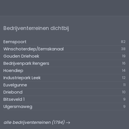
Bedrijventerreinen dichtbij
Eemspoort
82
Winschoterdiep/Eemskanaal
38
Gouden Driehoek
19
Bedrijvenpark Rengers
16
Hoendiep
14
Industriepark Leek
12
Euvelgunne
11
Driebond
10
Bitseveld 1
9
Ulgersmaweg
9
alle bedrijventerreinen (1794)