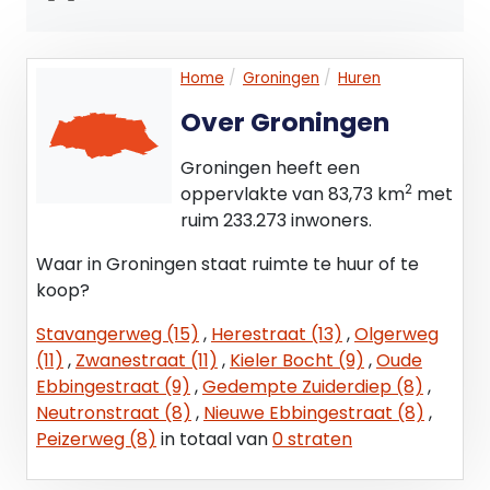
aanwezig.
Beschikbaar
Home
Groningen
Huren
In overleg, per direct is mogelijk.
Over Groningen
Voorbehoud
Groningen heeft een
Voor het definitief afsluiten van de
2
oppervlakte van 83,73 km
met
huurovereenkomst is toestemming nodig van
ruim 233.273 inwoners.
zowel de huidige huurder als ook van de eigenaar
van het pand.
Waar in Groningen staat ruimte te huur of te
koop?
Alle informatie is geheel vrijblijvend en uitsluitend
Stavangerweg (15)
,
Herestraat (13)
,
Olgerweg
voor geadresseerde bestemd. Alle gegevens zijn
(11)
,
Zwanestraat (11)
,
Kieler Bocht (9)
,
Oude
door ons met zorg samengesteld, echter ten
Ebbingestraat (9)
,
Gedempte Zuiderdiep (8)
,
aanzien van de juistheid ervan kunnen wij geen
Neutronstraat (8)
,
Nieuwe Ebbingestraat (8)
,
aansprakelijkheid aanvaarden.
Peizerweg (8)
in totaal van
0 straten