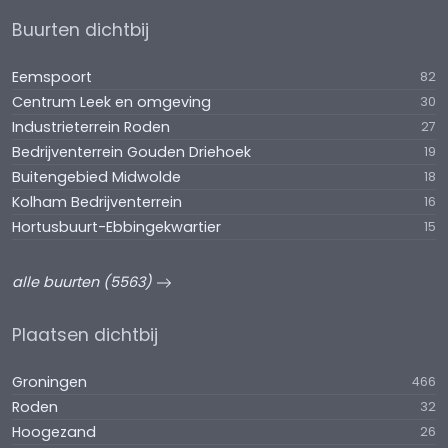
Buurten dichtbij
Eemspoort
82
Centrum Leek en omgeving
30
Industrieterrein Roden
27
Bedrijventerrein Gouden Driehoek
19
Buitengebied Midwolde
18
Kolham Bedrijventerrein
16
Hortusbuurt-Ebbingekwartier
15
alle buurten (5563)
Plaatsen dichtbij
Groningen
466
Roden
32
Hoogezand
26