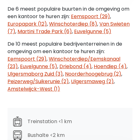
Aansluiting op de alarminstallatie is mogelijk.
De 6 meest populaire buurten in de omgeving om
In de kantoren ligt laminaat.
een kantoor te huren zijn:
Eemspoort (29)
,
Europapark (12)
,
Winschoterdiep (8)
,
Van Swieten
Energielabel
(7)
,
Martini Trade Park (6)
,
Euvelgunne (5)
Het kantoorpand (23-22) heeft een energielabel A
+ en kantoorpand 23-21 heeft een energielabel A
De 10 meest populaire bedrijventerreinen in de
++
omgeving om een kantoor te huren zijn:
Eemspoort (29)
,
Winschoterdiep/Eemskanaal
Bereikbaarheid
(23)
,
Euvelgunne (5)
,
Driebond (4)
,
Hoendiep (4)
,
Het kantoorpand is uitstekend bereikbaar per
Ulgersmaborg Zuid (3)
,
Noorderhoogebrug (2)
,
auto, fiets en het openbaar vervoer. De afstand
Peizerweg/Suikerunie (2)
,
Ulgersmaweg (2)
,
tot de zuidelijk ringweg is slechts 400 meter.
Amstelwijck-West (1)
Station Groningen is maar zo'n 10 minuten fietsen
en voor de deur stopt buslijn 12.
Parkeren
Treinstation <1 km
Op eigen terrein zijn 6 parkeerplaatsen direct voor
het kantoor, langs de straat en in de directe
Bushalte <2 km
omgeving zijn openbare parkeermogelijkheden