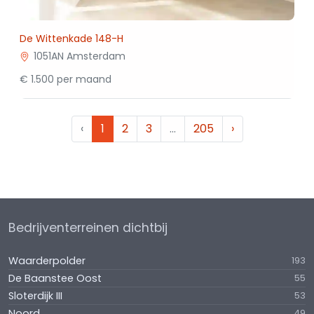
De Wittenkade 148-H
1051AN Amsterdam
€ 1.500 per maand
‹
1
2
3
…
205
›
Bedrijventerreinen dichtbij
Waarderpolder
193
De Baanstee Oost
55
Sloterdijk III
53
Noord
49