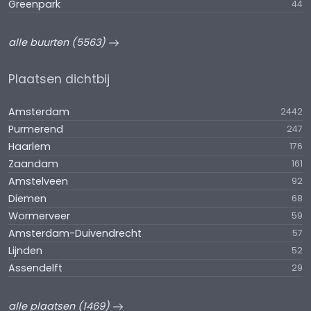
Greenpark
44
alle buurten (5563)
Plaatsen dichtbij
Amsterdam
2442
Purmerend
247
Haarlem
176
Zaandam
161
Amstelveen
92
Diemen
68
Wormerveer
59
Amsterdam-Duivendrecht
57
Lijnden
52
Assendelft
29
alle plaatsen (1469)