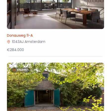
Donauweg 11-A
1043AJ Amsterdam
€284.000
1152m²