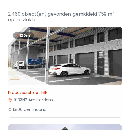
2.460 object(en) gevonden, gemiddeld 759 m²
oppervlakte
120m²
Processorstraat 16E
1033NZ Amsterdam
€ 1.800 per maand