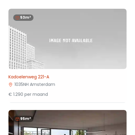
53m²
Kadoelenweg 221-A
1035NH Amsterdam
€ 1.290 per maand
95m²