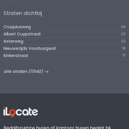
Straten dichtbij
Cruquiusweg
24
Albert Cuypstraat
23
Asterweg
22
Nieuwezijds Voorburgwal
18
Kinkerstraat
17
alle straten (11540)
Bedrijfsruimte huren of kantoor huren begint bij