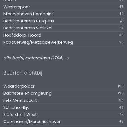
Westerspoor
45
Minervahaven Hempoint
43
Bedrijventerrein Cruquius
41
Bedrijventerrein Schinkel
37
Hoofddorp-Noord
36
Papaverweg/Metaalbewerkerweg
35
alle bedrijventerreinen (1794)
Buurten dichtbij
Waarderpolder
196
Baanstee en omgeving
123
Felix Meritisbuurt
56
Schiphol-Rijk
49
Sloterdijk III West
47
Coenhaven/Mercuriushaven
46