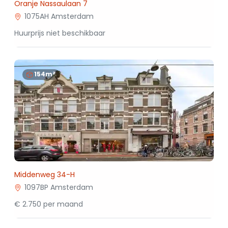
Oranje Nassaulaan 7
1075AH Amsterdam
Huurprijs niet beschikbaar
154m²
Middenweg 34-H
1097BP Amsterdam
€ 2.750 per maand