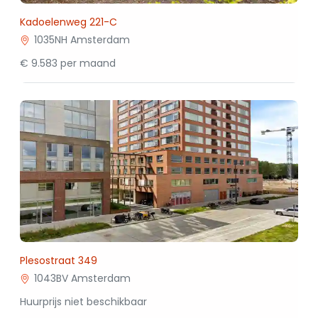
Kadoelenweg 221-C
1035NH Amsterdam
€ 9.583 per maand
Plesostraat 349
1043BV Amsterdam
Huurprijs niet beschikbaar