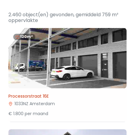
2.460 object(en) gevonden, gemiddeld 759 m²
oppervlakte
120m²
Processorstraat 16E
1033NZ Amsterdam
€ 1.800 per maand