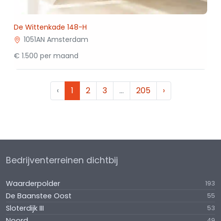
De Wittenkade 148-H
1051AN Amsterdam
€ 1.500 per maand
‹
1
2
3
…
205
›
Bedrijventerreinen dichtbij
Waarderpolder
193
De Baanstee Oost
55
Sloterdijk III
53
Noord
49