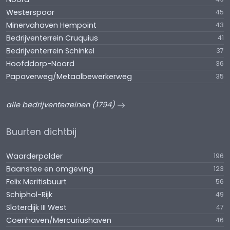
Westerspoor
45
Minervahaven Hempoint
43
Bedrijventerrein Cruquius
41
Bedrijventerrein Schinkel
37
Hoofddorp-Noord
36
Papaverweg/Metaalbewerkerweg
35
alle bedrijventerreinen (1794)
Buurten dichtbij
Waarderpolder
196
Baanstee en omgeving
123
Felix Meritisbuurt
56
Schiphol-Rijk
49
Sloterdijk III West
47
Coenhaven/Mercuriushaven
46