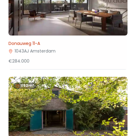
Donauweg 11-A
1043AJ Amsterdam
€284.000
1152m²