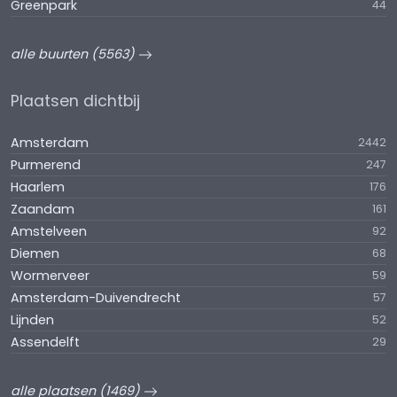
Greenpark
44
alle buurten (5563)
Plaatsen dichtbij
Amsterdam
2442
Purmerend
247
Haarlem
176
Zaandam
161
Amstelveen
92
Diemen
68
Wormerveer
59
Amsterdam-Duivendrecht
57
Lijnden
52
Assendelft
29
alle plaatsen (1469)