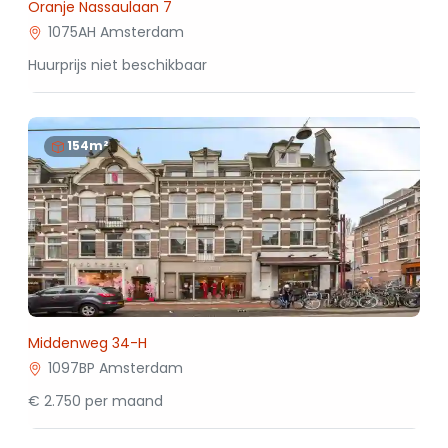
Oranje Nassaulaan 7
1075AH Amsterdam
Huurprijs niet beschikbaar
154m²
Middenweg 34-H
1097BP Amsterdam
€ 2.750 per maand