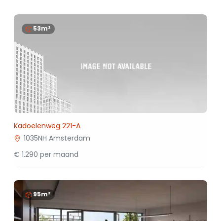
53m²
Kadoelenweg 221-A
1035NH Amsterdam
€ 1.290 per maand
95m²