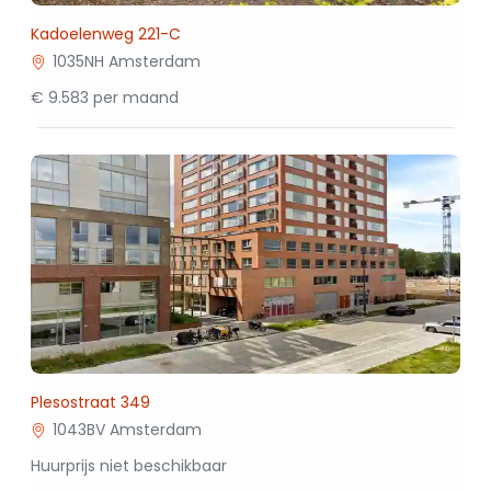
Kadoelenweg 221-C
1035NH Amsterdam
€ 9.583 per maand
Plesostraat 349
1043BV Amsterdam
Huurprijs niet beschikbaar