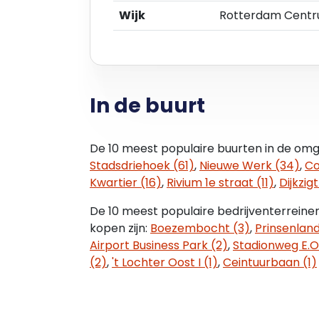
bereiken. The Hague-Rotterdam Airport l
Wijk
Rotterdam Cent
MET HET OPENBAAR VERVOER
Metro- en tramhaltes Eendrachtsplein e
gebouw gelegen bushalte is een uitstek
gegarandeerd. Het Centraal Station is b
In de buurt
OPPERVLAKTEN (IN V.V.O)
1e verdieping ca. 130 m²
De 10 meest populaire buurten in de omg
Stadsdriehoek (61)
,
Nieuwe Werk (34)
,
Co
BESTEMMING
Kwartier (16)
,
Rivium 1e straat (11)
,
Dijkzigt
Het vigerende bestemmingsplan ''Lijnbaan
De 10 meest populaire bedrijventerreine
vastgesteld. Op de locatie geldt de bes
kopen zijn:
Boezembocht (3)
,
Prinsenland
het volgende vermeld: ter plaatse van d
Airport Business Park (2)
,
Stadionweg E.O.
uitsluitend op de verdiepingen; voorzien
(2)
,
't Lochter Oost I (1)
,
Ceintuurbaan (1)
of baliefuncties, zijn wel toegestaan op 
VRAAGPRIJS
De vraagprijs voor dit kantoor bedraagt €