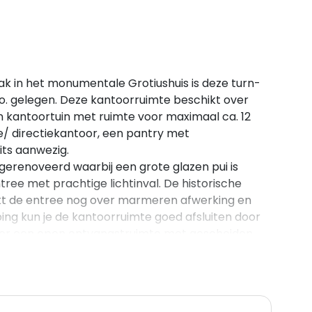
k in het monumentale Grotiushuis is deze turn-
.o. gelegen. Deze kantoorruimte beschikt over
en kantoortuin met ruimte voor maximaal ca. 12
/ directiekantoor, een pantry met
ts aanwezig.
 gerenoveerd waarbij een grote glazen pui is
ree met prachtige lichtinval. De historische
ikt de entree nog over marmeren afwerking en
ping kun je de kantoorruimte goed afsluiten door
 is er een open ontvangstruimte met gescheiden
king door middel van een laminaatvloer,
), een luxueuze pantry voorzien van
imte/ directiekamer, alle ruimtes zijn voorzien
zien van geïntegreerde LED