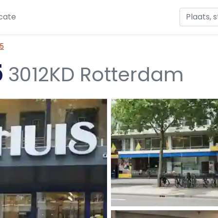
cate
45
5
3012KD Rotterdam