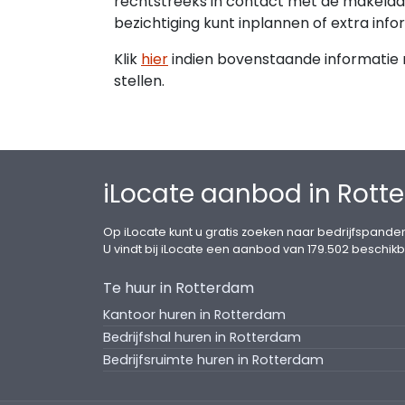
rechtstreeks in contact met de makelaar
- Systeemplafond incl. ingebouwde ledver
bezichtiging kunt inplannen of extra info
- Een pantry voorzien van inbouwappara
- Verwarming d.m.v. radiatoren;
Klik
hier
indien bovenstaande informatie ni
- Koeling middels airco splitunits;
stellen.
- Kabelgoten voorzien van elektra en da
- Gescheiden toiletten;
- Te openen ramen;
- Diverse opbergkasten;
iLocate aanbod in Rot
- Intercominstallatie;
- Gedeelte van de inventaris maakt even
Op iLocate kunt u gratis zoeken naar bedrijfspanden
U vindt bij iLocate een aanbod van 179.502 beschikb
DISCLAIMER
BRiQ real estate B.V. heeft deze vrijblij
Te huur in Rotterdam
zorgvuldigheid samengesteld, maar aanv
Kantoor huren in Rotterdam
onjuistheid ervan. Op alle teksten en bee
Bedrijfshal huren in Rotterdam
het copyright bij BRiQ real estate B.V. D
Bedrijfsruimte huren in Rotterdam
BRiQ real estate B.V. mag worden gekopie
slechts als indicatieve informatieverst
aanbieding c.q. offerte.