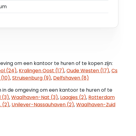
igt op circa 20 minuten afstand.
rum
n Beurs liggen om de hoek en met de voor het
ende verbinding met het openbaar vervoer
innen 5 minuten bereikbaar.
eving om een kantoor te huren of te kopen zijn:
ol (24)
,
Kralingen Oost (17)
,
Oude Westen (17)
,
Cs
 (10)
,
Struisenburg (9)
,
Delfshaven (8)
kwartier - Coolsingel'' is op 03-02-2022
n in de omgeving om een kantoor te huren of te
temming Centrum -1; wat betreft kantoren wordt
 (3)
,
Waalhaven-Nat (3)
,
Laagjes (2)
,
Rotterdam
e aanduiding "kantoor" tevens voor kantoren,
 (2)
,
Unilever-Nassauhaven (2)
,
Waalhaven-Zuid
ingen ten behoeve van een kantoor, zoals entrees
de begane grond.
 315.000,- k.k.