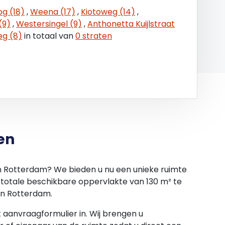
ridische, milieukundige, technische en fiscale
og (18)
,
Weena (17)
,
Kiotoweg (14)
,
rdracht, aldus met alle fouten en met inbegrip
(9)
,
Westersingel (9)
,
Anthonetta Kuijlstraat
re en onzichtbare gebreken, lasten, beperkingen
g (8)
in totaal van
0 straten
ringen of garanties afgegeven, uitdrukkelijk noch
, kwaliteit of geschiktheid van de objecten, met
vermeld is in een ondertekende
parkeergarages in de directe omgeving
e dichtstbijzijnde en hier zijn ook
en
in Rotterdam? We bieden u nu een unieke ruimte
verd en beschikt onder andere over de
 totale beschikbare oppervlakte van 130 m² te
in Rotterdam.
ijke entree;
van rolluik;
et aanvraagformulier in. Wij brengen u