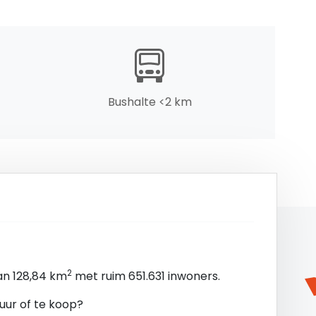
ouw; Grotiushuis
Bushalte <2 km
nt
ruik geleverd
naren (toegang via de dataroom)
pecifiek) Westblaak 45 ca. 2022
RiQ real estate toegang verleend worden tot een
p)informatie.
2
an 128,84 km
met ruim 651.631 inwoners.
, where is"-principe waarbij het eigendom wordt
uur of te koop?