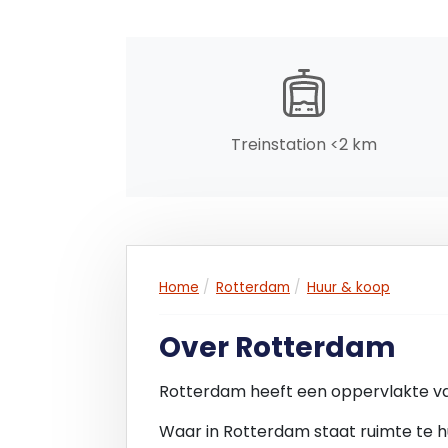
BIJZONDERHEDEN
- Totale oppervlak circa 130 m²
- volledig eigendom
- een perceel (nummer: 1211, index 6)
- onderdeel van het bedrijfsverzamelgeb
Treinstation <2 km
- het betreft een gemeentelijk monume
- het kantoor wordt vrij van huur en geb
- er is een actieve vereniging van eige
- bouwjaar omstreeks 1960, renovatie (s
VERKOOPPROCES
Home
Rotterdam
Huur & koop
Bij verdere belangstelling kan er door B
dataroom, voorzien van verdere (verkoo
Over Rotterdam
'AS IS, WHERE IS'
Rotterdam heeft een oppervlakte v
Verkoop zal gebaseerd zijn op een “as is
Waar in Rotterdam staat ruimte te h