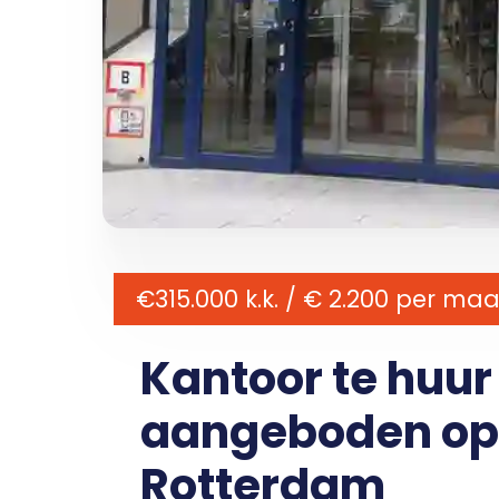
€315.000 k.k. / € 2.200 per ma
Kantoor te huur
aangeboden op 
Rotterdam