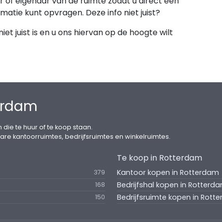
 of eigenaar van de ruimte zodat u direct een
lichting;
rmatie kunt opvragen. Deze info niet juist?
tuur en inbouwkasten;
et juist is en u ons hiervan op de hoogte wilt
tabekabeling (glasvezel);
terdam
tueel onderdeel uit van de turn-key oplevering.
 die te huur of te koop staan.
are kantoorruimtes, bedrijfsruimtes en winkelruimtes.
vende projectinformatie met de grootst mogelijke
Te koop in Rotterdam
aardt geen aansprakelijkheid voor de eventuele
Kantoor kopen in Rotterdam
379
lden in deze vrijblijvende projectinformatie berust
Bedrijfshal kopen in Rotterd
it houdt in, dat er niets zonder toestemming van
168
erd. Deze vrijblijvende projectinformatie dient
Bedrijfsruimte kopen in Rott
150
rekking en kan nimmer worden beschouwd als