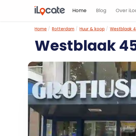
Home
Blog
Over iLo
Home
Rotterdam
Huur & koop
Westblaak 
Westblaak 4