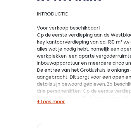
INTRODUCTIE
Voor verkoop beschikbaar!
Op de eerste verdieping aan de Westblaa
key kantoorverdieping van ca. 130 m² v.v
alles wat je nodig hebt, namelijk een op
werkplekken, een aparte vergaderruimte
inbouwapparatuur en meerdere airco uni
De entree van het Grotiushuis is onlangs
aangebracht. Dit zorgt voor een open ent
details zijn bewaard gebleven. Zo besch
drie personenliften. Op de eerste verdie
middel van een rolluik. Bij binnenkomst
+ Lees meer
toiletgroepen aan de zijkant, vloerafwer
dubbelglas (met te openen voorzetramen
inbouwapparatuur, een aparte vergaderru
van airco en het systeemplafond is voor