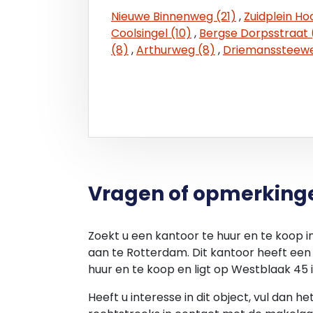
aanvaard in de feitelijke, commerciële, ju
Nieuwe Binnenweg (21)
,
Zuidplein Ho
situatie zoals het is op de datum van ove
Coolsingel (10)
,
Bergse Dorpsstraat 
van alle bekende en onbekende, zichtba
(8)
,
Arthurweg (8)
,
Driemanssteewe
en verplichtingen. Er worden geen verkla
stilzwijgend, met betrekking tot de staat
uitzondering van datgene wat expliciet 
Koopovereenkomst.
PARKEREN
Er zijn parkeerplaatsen in de openbare 
beschikbaar. De APCOA parkeergarage is d
Vragen of opmerking
(kantoor)abonnementen beschikbaar.
OPLEVERINGSNIVEAU
Zoekt u een kantoor te huur en te koop 
De kantoorruimte wordt turn-key opgele
aan te Rotterdam. Dit kantoor heeft een
navolgende elementen:
huur en te koop en ligt op Westblaak 45 
- Representatieve (marmeren) gezamenl
- Eigen opgang op de verdieping voorzien 
Heeft u interesse in dit object, vul dan h
- Vloerafwerking (laminaat);