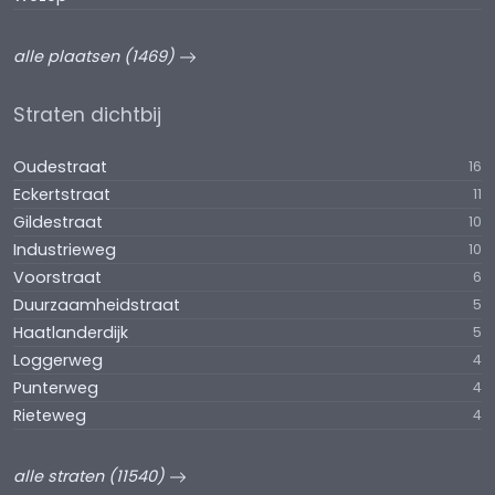
alle plaatsen (1469)
Straten dichtbij
Oudestraat
16
Eckertstraat
11
Gildestraat
10
Industrieweg
10
Voorstraat
6
Duurzaamheidstraat
5
Haatlanderdijk
5
Loggerweg
4
Punterweg
4
Rieteweg
4
alle straten (11540)