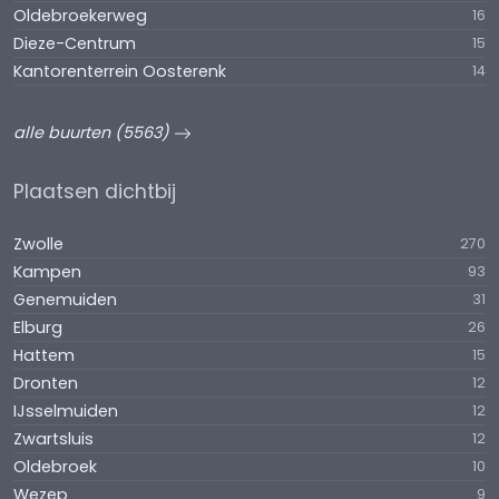
Oldebroekerweg
16
Dieze-Centrum
15
Kantorenterrein Oosterenk
14
alle buurten (5563)
Plaatsen dichtbij
Zwolle
270
Kampen
93
Genemuiden
31
Elburg
26
Hattem
15
Dronten
12
IJsselmuiden
12
Zwartsluis
12
Oldebroek
10
Wezep
9