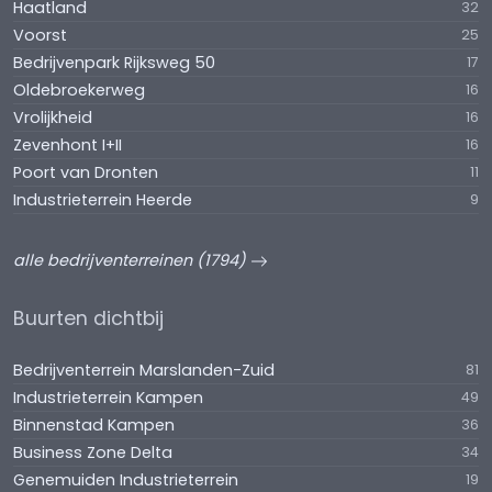
Haatland
32
Voorst
25
Bedrijvenpark Rijksweg 50
17
Oldebroekerweg
16
Vrolijkheid
16
Zevenhont I+II
16
Poort van Dronten
11
Industrieterrein Heerde
9
alle bedrijventerreinen (1794)
Buurten dichtbij
Bedrijventerrein Marslanden-Zuid
81
Industrieterrein Kampen
49
Binnenstad Kampen
36
Business Zone Delta
34
Genemuiden Industrieterrein
19