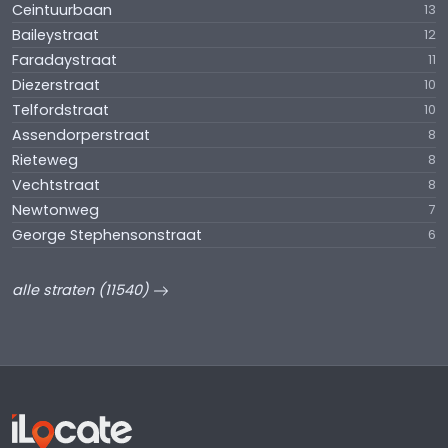
Ceintuurbaan
13
Baileystraat
12
Faradaystraat
11
Diezerstraat
10
Telfordstraat
10
Assendorperstraat
8
Rieteweg
8
Vechtstraat
8
Newtonweg
7
George Stephensonstraat
6
alle straten (11540)