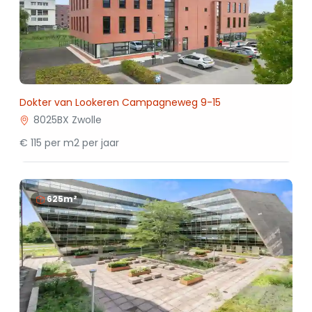
Dokter van Lookeren Campagneweg 9-15
8025BX Zwolle
€ 115 per m2 per jaar
625m²