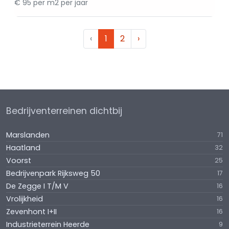
€ 95 per m2 per jaar
‹
1
2
›
Bedrijventerreinen dichtbij
Marslanden
71
Haatland
32
Voorst
25
Bedrijvenpark Rijksweg 50
17
De Zegge I T/M V
16
Vrolijkheid
16
Zevenhont I+II
16
Industrieterrein Heerde
9