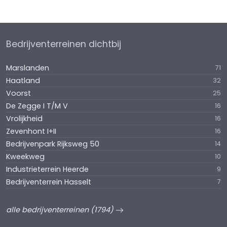
Bedrijventerreinen dichtbij
Marslanden
71
Haatland
32
Voorst
25
De Zegge I T/M V
16
Vrolijkheid
16
Zevenhont I+II
16
Bedrijvenpark Rijksweg 50
14
Kweekweg
10
Industrieterrein Heerde
9
Bedrijventerrein Hasselt
7
alle bedrijventerreinen (1794)