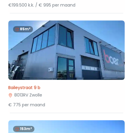
€199.500 k.k. / € 995 per maand
85m²
Baileystraat 9 b
8013RV Zwolle
€ 775 per maand
153m²