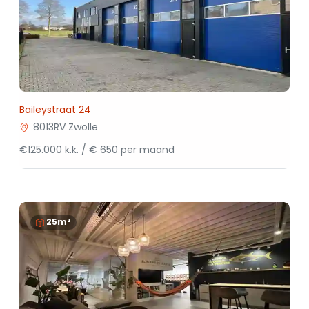
Baileystraat 24
8013RV Zwolle
€125.000 k.k. / € 650 per maand
25m²