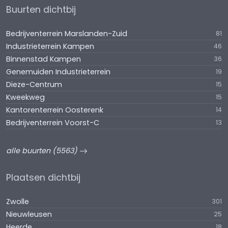
Buurten dichtbij
Bedrijventerrein Marslanden-Zuid
81
Industrieterrein Kampen
46
Binnenstad Kampen
36
Genemuiden Industrieterrein
19
Dieze-Centrum
15
Kweekweg
15
Kantorenterrein Oosterenk
14
Bedrijventerrein Voorst-C
13
alle buurten (5563)
Plaatsen dichtbij
Zwolle
301
Nieuwleusen
25
Heerde
18