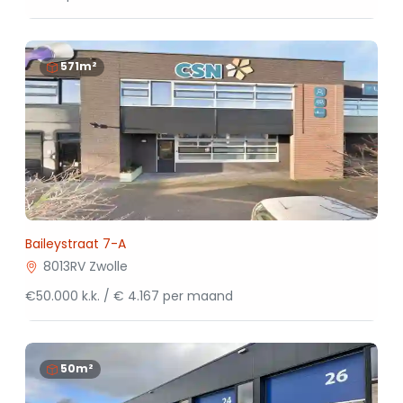
571m²
Baileystraat 7-A
8013RV Zwolle
€50.000 k.k. / € 4.167 per maand
50m²