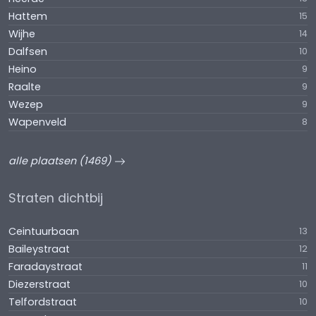
Hattem
15
Wijhe
14
Dalfsen
10
Heino
9
Raalte
9
Wezep
9
Wapenveld
8
alle plaatsen (1469)
Straten dichtbij
Ceintuurbaan
13
Baileystraat
12
Faradaystraat
11
Diezerstraat
10
Telfordstraat
10